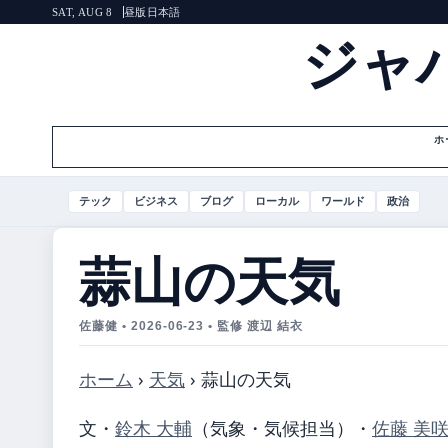
昼版
日本語
SAT, AUG 8
ジャ
ホ
テック
ビジネス
ブログ
ローカル
ワールド
政治
蒜山の天気
佐藤健 • 2026-06-23 • 監修 渡辺 結衣
ホーム
›
天気
›
蒜山の天気
文・
鈴木 大輔
（気象・気候担当）
・
佐藤 美咲