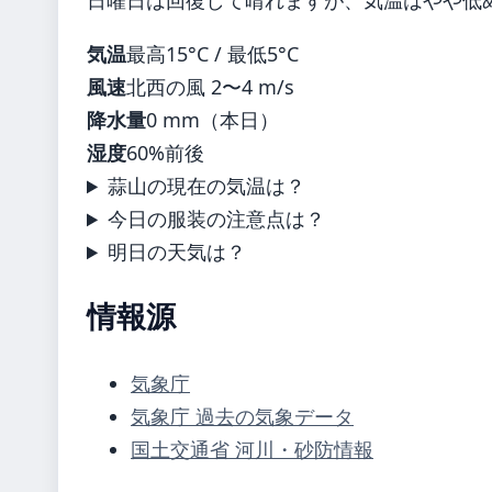
日曜日は回復して晴れますが、気温はやや低め
気温
最高15°C / 最低5°C
風速
北西の風 2〜4 m/s
降水量
0 mm（本日）
湿度
60%前後
蒜山の現在の気温は？
今日の服装の注意点は？
明日の天気は？
情報源
気象庁
気象庁 過去の気象データ
国土交通省 河川・砂防情報