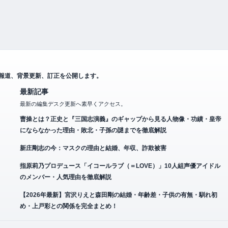
の報道、背景更新、訂正を公開します。
最新記事
最新の編集デスク更新へ素早くアクセス。
曹操とは？正史と『三国志演義』のギャップから見る人物像・功績・皇帝
にならなかった理由・敗北・子孫の謎までを徹底解説
新庄剛志の今：マスクの理由と結婚、年収、詐欺被害
指原莉乃プロデュース「イコールラブ（＝LOVE）」10人組声優アイドル
のメンバー・人気理由を徹底解説
【2026年最新】宮沢りえと森田剛の結婚・年齢差・子供の有無・馴れ初
め・上戸彩との関係を完全まとめ！