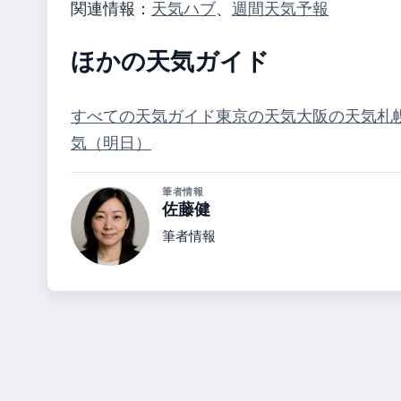
関連情報：
天気ハブ
、
週間天気予報
ほかの天気ガイド
すべての天気ガイド
東京の天気
大阪の天気
札
気（明日）
筆者情報
佐藤健
筆者情報