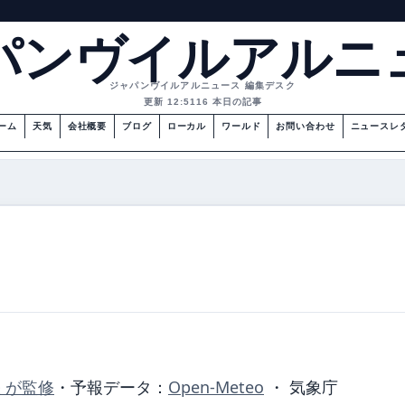
パンヴイルアルニ
ジャパンヴイルアルニュース 編集デスク
更新 12:51
16 本日の記事
ーム
天気
会社概要
ブログ
ローカル
ワールド
お問い合わせ
ニュースレ
 が監修
・
予報データ：
Open-Meteo
・ 気象庁