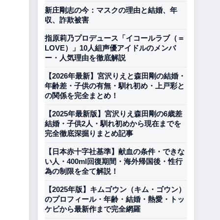
新庄剛志の今：マスクの理由と結婚、年
収、詐欺被害
指原莉乃プロデュース「イコールラブ（＝
LOVE）」10人組声優アイドルのメンバ
ー・人気理由を徹底解説
【2026年最新】宮沢りえと森田剛の結婚・
年齢差・子供の有無・馴れ初め・上戸彩と
の関係を完全まとめ！
【2025年最新版】宮沢りえ森田剛の6歳差
結婚・子供2人・馴れ初めから現在までを
完全徹底深掘りまとめ記事
【日本赤十字社基準】献血の条件・できな
い人・400ml回復期間・海外帰国後・性行
為の制限を全て解説！
【2025年版】キムゴウン（キム・ゴウン）
のプロフィール・年齢・結婚・熱愛・トッ
ケビから最新作まで完全網羅