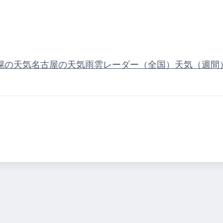
幌の天気
名古屋の天気
雨雲レーダー（全国）
天気（週間