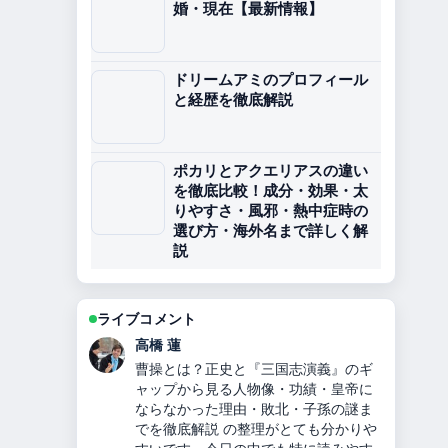
婚・現在【最新情報】
ドリームアミのプロフィール
と経歴を徹底解説
ポカリとアクエリアスの違い
を徹底比較！成分・効果・太
りやすさ・風邪・熱中症時の
選び方・海外名まで詳しく解
説
ライブコメント
佐藤 遥
新庄剛志の今：マスクの理由と結婚、
年収、詐欺被害 を追っていますが、こ
の解説は落ち着いていて信頼できま
す。