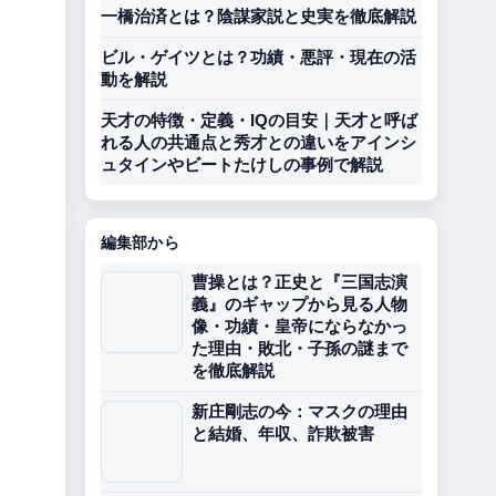
一橋治済とは？陰謀家説と史実を徹底解説
ビル・ゲイツとは？功績・悪評・現在の活
動を解説
天才の特徴・定義・IQの目安｜天才と呼ば
れる人の共通点と秀才との違いをアインシ
ュタインやビートたけしの事例で解説
編集部から
曹操とは？正史と『三国志演
義』のギャップから見る人物
像・功績・皇帝にならなかっ
た理由・敗北・子孫の謎まで
を徹底解説
新庄剛志の今：マスクの理由
と結婚、年収、詐欺被害