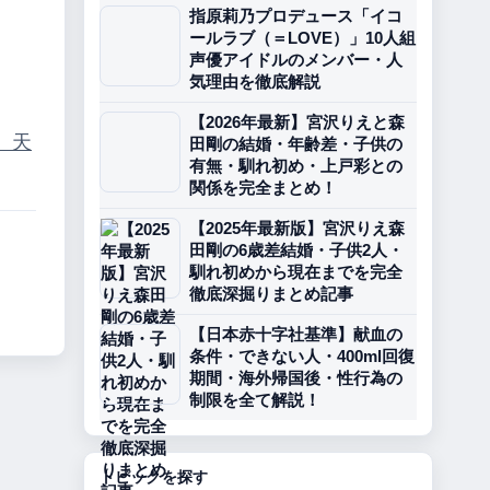
指原莉乃プロデュース「イコ
ールラブ（＝LOVE）」10人組
声優アイドルのメンバー・人
気理由を徹底解説
【2026年最新】宮沢りえと森
）
天
田剛の結婚・年齢差・子供の
有無・馴れ初め・上戸彩との
関係を完全まとめ！
【2025年最新版】宮沢りえ森
田剛の6歳差結婚・子供2人・
馴れ初めから現在までを完全
徹底深掘りまとめ記事
【日本赤十字社基準】献血の
条件・できない人・400ml回復
期間・海外帰国後・性行為の
制限を全て解説！
トピックを探す