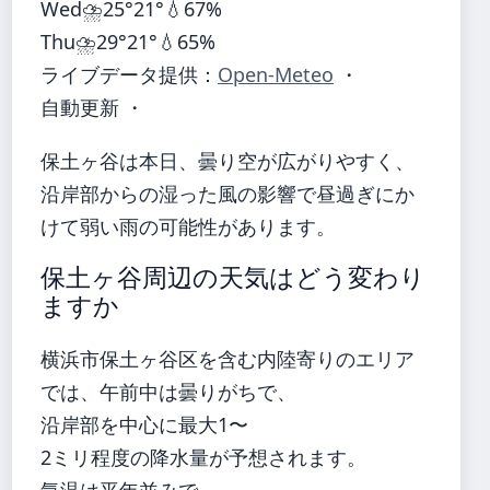
Wed
⛈️
25°
21°
💧67%
Thu
⛈️
29°
21°
💧65%
ライブデータ提供：
Open-Meteo
・
自動更新 ・
保土ヶ谷は本日、曇り空が広がりやすく、
沿岸部からの湿った風の影響で昼過ぎにか
けて弱い雨の可能性があります。
保土ヶ谷周辺の天気はどう変わり
ますか
横浜市保土ヶ谷区を含む内陸寄りのエリア
では、午前中は曇りがちで、
沿岸部を中心に最大1〜
2ミリ程度の降水量が予想されます。
気温は平年並みで、