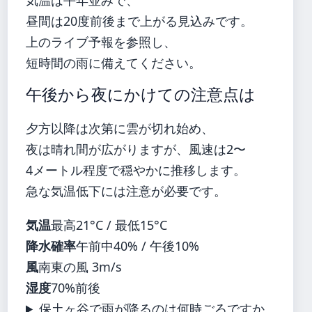
昼間は20度前後まで上がる見込みです。
上のライブ予報を参照し、
短時間の雨に備えてください。
午後から夜にかけての注意点は
夕方以降は次第に雲が切れ始め、
夜は晴れ間が広がりますが、風速は2〜
4メートル程度で穏やかに推移します。
急な気温低下には注意が必要です。
気温
最高21°C / 最低15°C
降水確率
午前中40% / 午後10%
風
南東の風 3m/s
湿度
70%前後
保土ヶ谷で雨が降るのは何時ごろですか