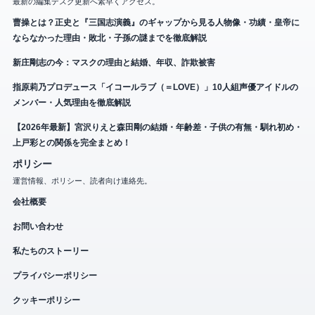
最新の編集デスク更新へ素早くアクセス。
曹操とは？正史と『三国志演義』のギャップから見る人物像・功績・皇帝に
ならなかった理由・敗北・子孫の謎までを徹底解説
新庄剛志の今：マスクの理由と結婚、年収、詐欺被害
指原莉乃プロデュース「イコールラブ（＝LOVE）」10人組声優アイドルの
メンバー・人気理由を徹底解説
【2026年最新】宮沢りえと森田剛の結婚・年齢差・子供の有無・馴れ初め・
上戸彩との関係を完全まとめ！
ポリシー
運営情報、ポリシー、読者向け連絡先。
会社概要
お問い合わせ
私たちのストーリー
プライバシーポリシー
クッキーポリシー