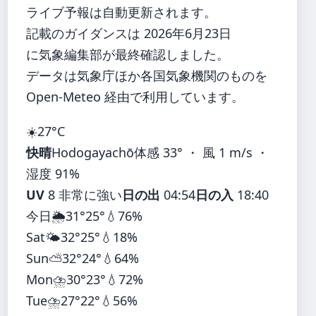
ライブ予報は自動更新されます。
記載のガイダンスは 2026年6月23日
に気象編集部が最終確認しました。
データは気象庁ほか各国気象機関のものを
Open-Meteo 経由で利用しています。
☀️
27°
C
快晴
Hodogayachō
体感 33° ・ 風 1 m/s ・
湿度 91%
UV
8 非常に強い
日の出
04:54
日の入
18:40
今日
🌦️
31°
25°
💧76%
Sat
🌤️
32°
25°
💧18%
Sun
⛅
32°
24°
💧64%
Mon
⛈️
30°
23°
💧72%
Tue
⛈️
27°
22°
💧56%