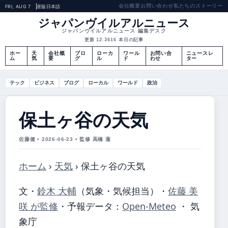
会社概要
お問い合わせ
私たちのストーリー
FRI, AUG 7
昼版
日本語
ジャパンヴイルアルニュース
ジャパンヴイルアルニュース 編集デスク
更新 12:36
16 本日の記事
ホー
天
会社概
ブロ
ローカ
ワール
お問い合
ニュースレ
ム
気
要
グ
ル
ド
わせ
ター
テック
ビジネス
ブログ
ローカル
ワールド
政治
保土ヶ谷の天気
佐藤健 • 2026-06-23 • 監修 高橋 蓮
ホーム
›
天気
›
保土ヶ谷の天気
文・
鈴木 大輔
（気象・気候担当）
・
佐藤 美
咲 が監修
・
予報データ：
Open-Meteo
・ 気
象庁