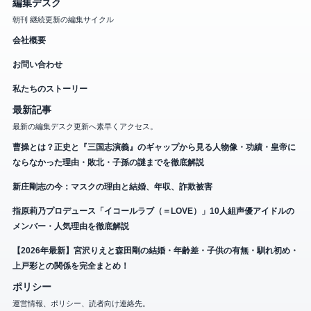
編集デスク
朝刊 継続更新の編集サイクル
会社概要
お問い合わせ
私たちのストーリー
最新記事
最新の編集デスク更新へ素早くアクセス。
曹操とは？正史と『三国志演義』のギャップから見る人物像・功績・皇帝に
ならなかった理由・敗北・子孫の謎までを徹底解説
新庄剛志の今：マスクの理由と結婚、年収、詐欺被害
指原莉乃プロデュース「イコールラブ（＝LOVE）」10人組声優アイドルの
メンバー・人気理由を徹底解説
【2026年最新】宮沢りえと森田剛の結婚・年齢差・子供の有無・馴れ初め・
上戸彩との関係を完全まとめ！
ポリシー
運営情報、ポリシー、読者向け連絡先。