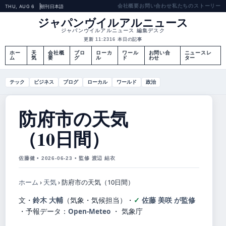
会社概要
お問い合わせ
私たちのストーリー
THU, AUG 6
朝刊
日本語
ジャパンヴイルアルニュース
ジャパンヴイルアルニュース 編集デスク
更新 11:23
16 本日の記事
ホー
天
会社概
ブロ
ローカ
ワール
お問い合
ニュースレ
ム
気
要
グ
ル
ド
わせ
ター
テック
ビジネス
ブログ
ローカル
ワールド
政治
防府市の天気
（10日間）
佐藤健 • 2026-06-23 • 監修 渡辺 結衣
ホーム
›
天気
›
防府市の天気（10日間）
文・
鈴木 大輔
（気象・気候担当）
・
佐藤 美咲 が監修
・
予報データ：
Open-Meteo
・ 気象庁