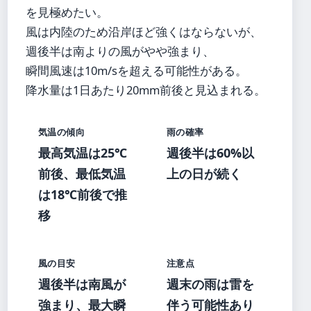
を見極めたい。
風は内陸のため沿岸ほど強くはならないが、
週後半は南よりの風がやや強まり、
瞬間風速は10m/sを超える可能性がある。
降水量は1日あたり20mm前後と見込まれる。
気温の傾向
雨の確率
最高気温は25℃
週後半は60%以
前後、最低気温
上の日が続く
は18℃前後で推
移
風の目安
注意点
週後半は南風が
週末の雨は雷を
強まり、最大瞬
伴う可能性あり