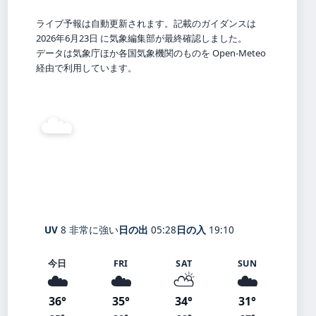
ライブ予報は自動更新されます。記載のガイダンスは
2026年6月23日 に気象編集部が最終確認しました。
データは気象庁ほか各国気象機関のものを Open-Meteo
経由で利用しています。
☁️
31°
C
曇り
Hōfu
体感 35° ・ 風 3 m/s ・ 湿度 62%
UV
8 非常に強い
日の出
05:28
日の入
19:10
今日
FRI
SAT
SUN
☁️
☁️
⛅
☁️
36°
35°
34°
31°