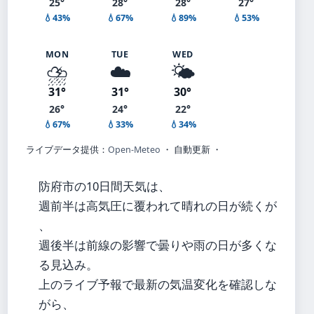
25°
28°
28°
27°
💧43%
💧67%
💧89%
💧53%
MON
TUE
WED
⛈️
☁️
🌤️
31°
31°
30°
26°
24°
22°
💧67%
💧33%
💧34%
ライブデータ提供：
Open-Meteo
・ 自動更新 ・
防府市の10日間天気は、
週前半は高気圧に覆われて晴れの日が続くが
、
週後半は前線の影響で曇りや雨の日が多くな
る見込み。
上のライブ予報で最新の気温変化を確認しな
がら、