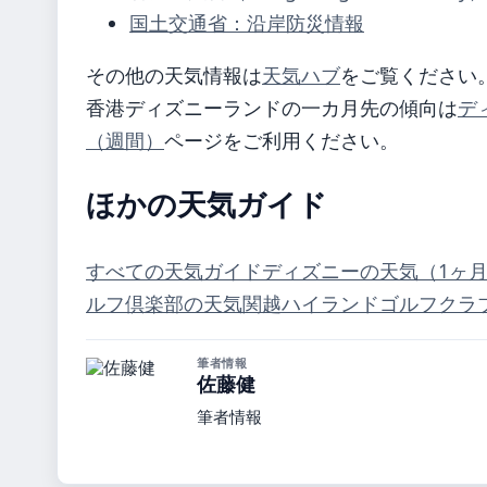
国土交通省：沿岸防災情報
その他の天気情報は
天気ハブ
をご覧ください
香港ディズニーランドの一カ月先の傾向は
デ
（週間）
ページをご利用ください。
ほかの天気ガイド
すべての天気ガイド
ディズニーの天気（1ヶ
ルフ倶楽部の天気
関越ハイランドゴルフクラ
筆者情報
佐藤健
筆者情報