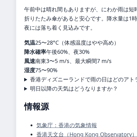
午前中は晴れ間もありますが、にわか雨は短
折りたたみ傘があると安心です。降水量は1時
夜には落ち着く見込みです。
気温
25〜28°C（体感温度はやや高め）
降水確率
午後60%、夜30%
風速
南東3〜5 m/s、最大瞬間7 m/s
湿度
75〜90%
香港ディズニーランドで雨の日はどのアト
明日以降の天気はどうなりますか？
情報源
気象庁：香港の気象情報
香港天文台（Hong Kong Observatory