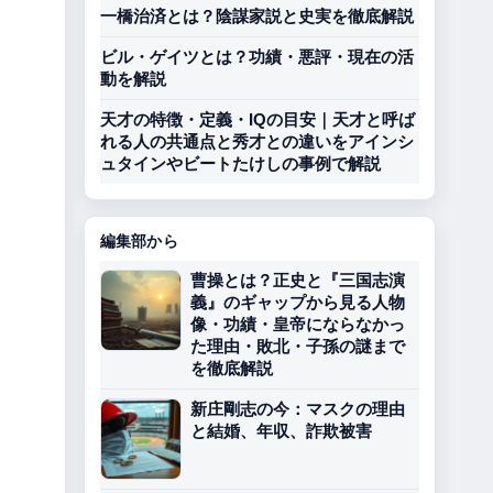
一橋治済とは？陰謀家説と史実を徹底解説
ビル・ゲイツとは？功績・悪評・現在の活
動を解説
天才の特徴・定義・IQの目安｜天才と呼ば
れる人の共通点と秀才との違いをアインシ
ュタインやビートたけしの事例で解説
編集部から
曹操とは？正史と『三国志演
義』のギャップから見る人物
像・功績・皇帝にならなかっ
た理由・敗北・子孫の謎まで
を徹底解説
新庄剛志の今：マスクの理由
と結婚、年収、詐欺被害