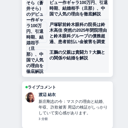
ビュー作ギャラ100万円、引退
時期、結婚相手（旦那）、中
国で人気の理由を徹底解説
戸塚駅前鈴木眼科の院長は鈴
木高佳 突然の2025年閉院理由
と鈴木眼科グループの債務超
過、患者前払い金被害を調査
王鵬の父親は貴闘力？大鵬と
の関係や結婚を解説
ライブコメント
小林 大智
指原莉乃プロデュース「イコールラブ
（＝LOVE）」10人組声優アイドルの
メンバー・人気理由を徹底解説 の整理
がとても分かりやすいです。今日の中
でも特に読みやすいです。