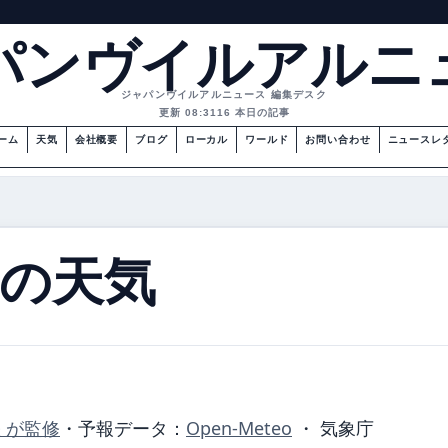
パンヴイルアルニ
ジャパンヴイルアルニュース 編集デスク
更新 08:31
16 本日の記事
ーム
天気
会社概要
ブログ
ローカル
ワールド
お問い合わせ
ニュースレ
の天気
 が監修
・
予報データ：
Open-Meteo
・ 気象庁