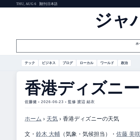
朝刊
日本語
THU, AUG 6
ジャ
ホ
テック
ビジネス
ブログ
ローカル
ワールド
政治
香港ディズニー
佐藤健 • 2026-06-23 • 監修 渡辺 結衣
ホーム
›
天気
›
香港ディズニーの天気
文・
鈴木 大輔
（気象・気候担当）
・
佐藤 美咲