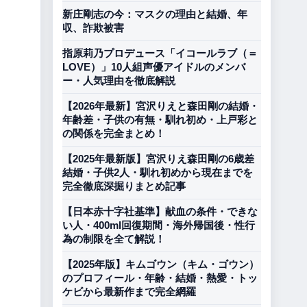
新庄剛志の今：マスクの理由と結婚、年
収、詐欺被害
指原莉乃プロデュース「イコールラブ（＝
LOVE）」10人組声優アイドルのメンバ
ー・人気理由を徹底解説
【2026年最新】宮沢りえと森田剛の結婚・
年齢差・子供の有無・馴れ初め・上戸彩と
の関係を完全まとめ！
【2025年最新版】宮沢りえ森田剛の6歳差
結婚・子供2人・馴れ初めから現在までを
完全徹底深掘りまとめ記事
【日本赤十字社基準】献血の条件・できな
い人・400ml回復期間・海外帰国後・性行
為の制限を全て解説！
【2025年版】キムゴウン（キム・ゴウン）
のプロフィール・年齢・結婚・熱愛・トッ
ケビから最新作まで完全網羅