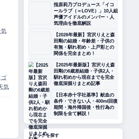
指原莉乃プロデュース「イコ
ールラブ（＝LOVE）」10人組
声優アイドルのメンバー・人
気理由を徹底解説
天気
【2026年最新】宮沢りえと森
田剛の結婚・年齢差・子供の
有無・馴れ初め・上戸彩との
関係を完全まとめ！
【2025年最新版】宮沢りえ森
田剛の6歳差結婚・子供2人・
オゴ
馴れ初めから現在までを完全
徹底深掘りまとめ記事
天気
【日本赤十字社基準】献血の
条件・できない人・400ml回復
期間・海外帰国後・性行為の
制限を全て解説！
トピックを探す