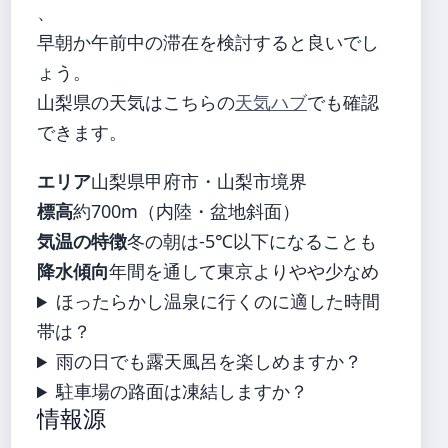
、
早朝か午前中の滞在を検討すると良いでし
ょう。
山梨県の天気はこちらの
天気ハブ
でも確認
できます。
エリア
山梨県甲府市・山梨市境界
標高
約700m（内陸・盆地斜面）
気温の特徴
冬の朝は-5℃以下になることも
降水傾向
年間を通して東京よりやや少なめ
ほったらかし温泉に行くのに適した時間
帯は？
雨の日でも露天風呂を楽しめますか？
駐車場の路面は凍結しますか？
情報源