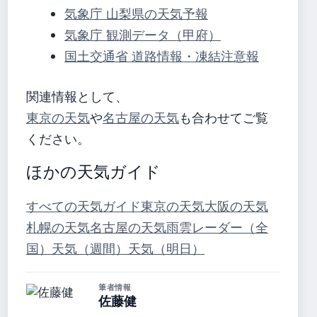
気象庁 山梨県の天気予報
気象庁 観測データ（甲府）
国土交通省 道路情報・凍結注意報
関連情報として、
東京の天気
や
名古屋の天気
も合わせてご覧
ください。
ほかの天気ガイド
すべての天気ガイド
東京の天気
大阪の天気
札幌の天気
名古屋の天気
雨雲レーダー（全
国）
天気（週間）
天気（明日）
筆者情報
佐藤健