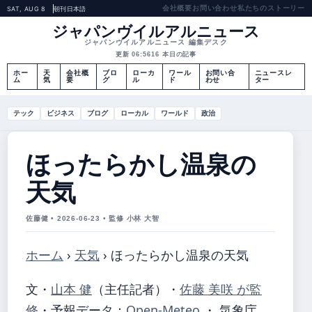
会社概要
お問い合わせ
私たちのストーリー
SAT, AUG 8
朝刊
日本語
ジャパンヴイルアルニュース
ジャパンヴイルアルニュース 編集デスク
更新 06:56
16 本日の記事
ホー
天
会社概
ブロ
ローカ
ワール
お問い合
ニュースレ
ム
気
要
グ
ル
ド
わせ
ター
テック
ビジネス
ブログ
ローカル
ワールド
政治
ほったらかし温泉の
天気
佐藤健 • 2026-06-23 • 監修 小林 大智
ホーム
›
天気
›
ほったらかし温泉の天気
文・
山本 健
（主任記者）
・
佐藤 美咲 が監
修
・
予報データ：
Open-Meteo
・ 気象庁