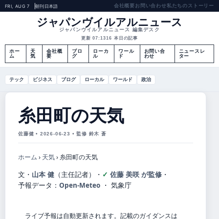
会社概要
お問い合わせ
私たちのストーリー
FRI, AUG 7
朝刊
日本語
ジャパンヴイルアルニュース
ジャパンヴイルアルニュース 編集デスク
更新 07:13
16 本日の記事
ホー
天
会社概
ブロ
ローカ
ワール
お問い合
ニュースレ
ム
気
要
グ
ル
ド
わせ
ター
テック
ビジネス
ブログ
ローカル
ワールド
政治
糸田町の天気
佐藤健 • 2026-06-23 • 監修 鈴木 蒼
ホーム
›
天気
›
糸田町の天気
文・
山本 健
（主任記者）
・
佐藤 美咲 が監修
・
予報データ：
Open-Meteo
・ 気象庁
ライブ予報は自動更新されます。記載のガイダンスは