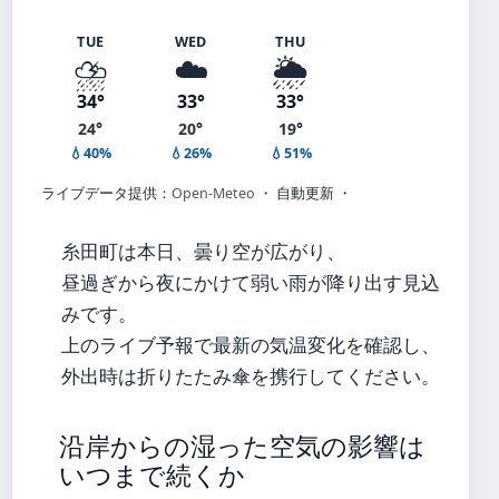
TUE
WED
THU
⛈️
☁️
🌦️
34°
33°
33°
24°
20°
19°
💧40%
💧26%
💧51%
ライブデータ提供：
Open-Meteo
・ 自動更新 ・
糸田町は本日、曇り空が広がり、
昼過ぎから夜にかけて弱い雨が降り出す見込
みです。
上のライブ予報で最新の気温変化を確認し、
外出時は折りたたみ傘を携行してください。
沿岸からの湿った空気の影響は
いつまで続くか