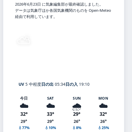
2026年6月23日 に気象編集部が最終確認しました。
データは気象庁ほか各国気象機関のものを Open-Meteo
経由で利用しています。
⛅
32°
C
晴れ時々曇り
Itoda
体感 36° ・ 風 5 m/s ・ 湿度 68%
UV
5 中程度
日の出
05:34
日の入
19:10
今日
SAT
SUN
MON
☁️
☁️
🌧️
☁️
32°
33°
29°
32°
29°
29°
26°
26°
💧77%
💧10%
💧8%
💧25%