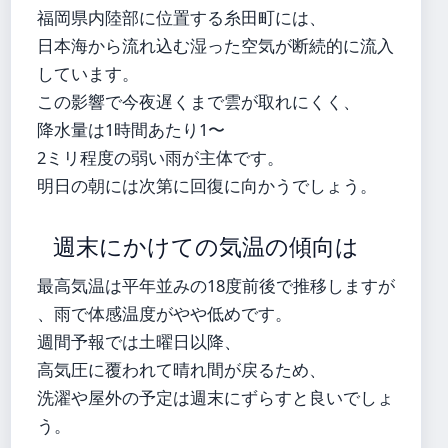
福岡県内陸部に位置する糸田町には、
日本海から流れ込む湿った空気が断続的に流入
しています。
この影響で今夜遅くまで雲が取れにくく、
降水量は1時間あたり1〜
2ミリ程度の弱い雨が主体です。
明日の朝には次第に回復に向かうでしょう。
週末にかけての気温の傾向は
最高気温は平年並みの18度前後で推移しますが
、雨で体感温度がやや低めです。
週間予報では土曜日以降、
高気圧に覆われて晴れ間が戻るため、
洗濯や屋外の予定は週末にずらすと良いでしょ
う。