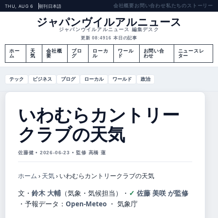
会社概要
お問い合わせ
私たちのストーリー
THU, AUG 6
朝刊
日本語
ジャパンヴイルアルニュース
ジャパンヴイルアルニュース 編集デスク
更新 08:49
16 本日の記事
ホー
天
会社概
ブロ
ローカ
ワール
お問い合
ニュースレ
ム
気
要
グ
ル
ド
わせ
ター
テック
ビジネス
ブログ
ローカル
ワールド
政治
いわむらカントリー
クラブの天気
佐藤健 • 2026-06-23 • 監修 高橋 蓮
ホーム
›
天気
›
いわむらカントリークラブの天気
文・
鈴木 大輔
（気象・気候担当）
・
佐藤 美咲 が監修
・
予報データ：
Open-Meteo
・ 気象庁