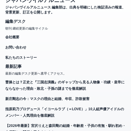
ジャパンヴイルアルニュース
ジャパンヴイルアルニュース 編集部は、出典を明確にした検証済みの報道、
背景更新、訂正を公開します。
編集デスク
朝刊 継続更新の編集サイクル
会社概要
お問い合わせ
私たちのストーリー
最新記事
最新の編集デスク更新へ素早くアクセス。
曹操とは？正史と『三国志演義』のギャップから見る人物像・功績・皇帝に
ならなかった理由・敗北・子孫の謎までを徹底解説
新庄剛志の今：マスクの理由と結婚、年収、詐欺被害
指原莉乃プロデュース「イコールラブ（＝LOVE）」10人組声優アイドルの
メンバー・人気理由を徹底解説
【2026年最新】宮沢りえと森田剛の結婚・年齢差・子供の有無・馴れ初め・