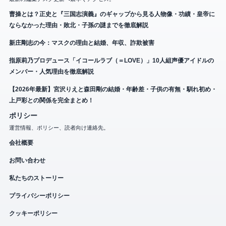
曹操とは？正史と『三国志演義』のギャップから見る人物像・功績・皇帝に
ならなかった理由・敗北・子孫の謎までを徹底解説
新庄剛志の今：マスクの理由と結婚、年収、詐欺被害
指原莉乃プロデュース「イコールラブ（＝LOVE）」10人組声優アイドルの
メンバー・人気理由を徹底解説
【2026年最新】宮沢りえと森田剛の結婚・年齢差・子供の有無・馴れ初め・
上戸彩との関係を完全まとめ！
ポリシー
運営情報、ポリシー、読者向け連絡先。
会社概要
お問い合わせ
私たちのストーリー
プライバシーポリシー
クッキーポリシー