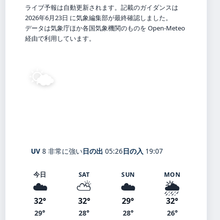
ライブ予報は自動更新されます。記載のガイダンスは
2026年6月23日 に気象編集部が最終確認しました。
データは気象庁ほか各国気象機関のものを Open-Meteo
経由で利用しています。
🌤️
29°
C
晴れ
Iwakuni
体感 32° ・ 風 7 m/s ・ 湿度 76%
UV
8 非常に強い
日の出
05:26
日の入
19:07
今日
SAT
SUN
MON
☁️
⛅
☁️
🌦️
32°
32°
29°
32°
29°
28°
28°
26°