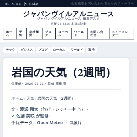
会社概要
お問い合わせ
私たちのストーリー
THU, AUG 6
夕刊
日本語
ジャパンヴイルアルニュース
ジャパンヴイルアルニュース 編集デスク
更新 23:52
16 本日の記事
ホー
天
会社概
ブロ
ローカ
ワール
お問い合
ニュースレ
ム
気
要
グ
ル
ド
わせ
ター
テック
ビジネス
ブログ
ローカル
ワールド
政治
岩国の天気（2週間）
佐藤健 • 2026-06-23 • 監修 高橋 蓮
ホーム
›
天気
›
岩国の天気（2週間）
文・
渡辺 翔太
（旅行・レジャー担当）
・
佐藤 美咲 が監修
・
予報データ：
Open-Meteo
・ 気象庁