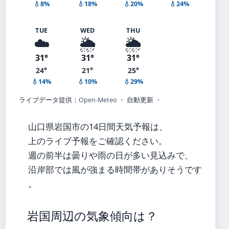
💧8%
💧18%
💧20%
💧24%
TUE
WED
THU
☁️
🌦️
🌦️
31°
31°
31°
24°
21°
25°
💧14%
💧10%
💧29%
ライブデータ提供：
Open-Meteo
・ 自動更新 ・
山口県岩国市の14日間天気予報は、
上のライブ予報をご確認ください。
週の前半は曇りや雨の日が多い見込みで、
沿岸部では風が強まる時間帯がありそうです
。
岩国周辺の気象傾向は？