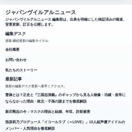
ジャパンヴイルアルニュース
ジャパンヴイルアルニュース 編集部は、出典を明確にした検証済みの報道、
背景更新、訂正を公開します。
編集デスク
昼版 継続更新の編集サイクル
会社概要
お問い合わせ
私たちのストーリー
最新記事
最新の編集デスク更新へ素早くアクセス。
曹操とは？正史と『三国志演義』のギャップから見る人物像・功績・皇帝に
ならなかった理由・敗北・子孫の謎までを徹底解説
新庄剛志の今：マスクの理由と結婚、年収、詐欺被害
指原莉乃プロデュース「イコールラブ（＝LOVE）」10人組声優アイドルの
メンバー・人気理由を徹底解説