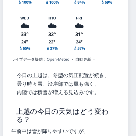
💧100%
💧100%
💧84%
💧69%
WED
THU
FRI
☁️
☁️
☁️
33°
32°
31°
24°
22°
24°
💧65%
💧37%
💧57%
ライブデータ提供：
Open-Meteo
・ 自動更新 ・
今日の上越は、冬型の気圧配置が続き、
曇り時々雪。沿岸部では風も強く、
内陸では積雪が増える見込みです。
上越の今日の天気はどう変わ
る？
午前中は雪が降りやすいですが、