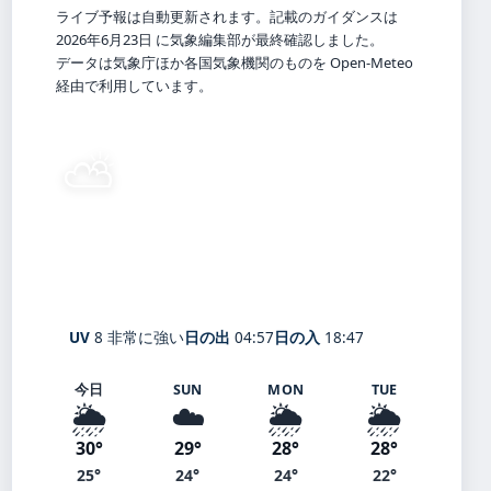
ライブ予報は自動更新されます。記載のガイダンスは
2026年6月23日 に気象編集部が最終確認しました。
データは気象庁ほか各国気象機関のものを Open-Meteo
経由で利用しています。
⛅
25°
C
晴れ時々曇り
Jōetsu
体感 31° ・ 風 1 m/s ・ 湿度 93%
UV
8 非常に強い
日の出
04:57
日の入
18:47
今日
SUN
MON
TUE
🌦️
☁️
🌦️
🌦️
30°
29°
28°
28°
25°
24°
24°
22°