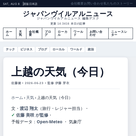
会社概要
お問い合わせ
私たちのストーリー
SAT, AUG 8
昼版
日本語
ジャパンヴイルアルニュース
ジャパンヴイルアルニュース 編集デスク
更新 14:34
16 本日の記事
ホー
天
会社概
ブロ
ローカ
ワール
お問い合
ニュースレ
ム
気
要
グ
ル
ド
わせ
ター
テック
ビジネス
ブログ
ローカル
ワールド
政治
上越の天気（今日）
佐藤健 • 2026-06-23 • 監修 伊藤 芽衣
ホーム
›
天気
›
上越の天気（今日）
文・
渡辺 翔太
（旅行・レジャー担当）
・
佐藤 美咲 が監修
・
予報データ：
Open-Meteo
・ 気象庁