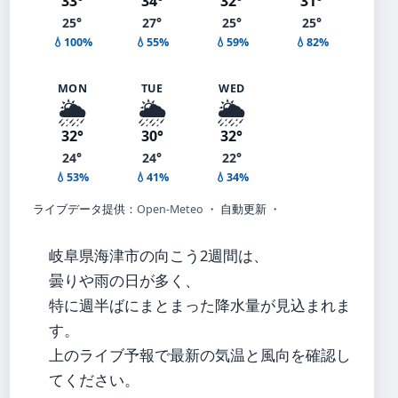
33°
34°
32°
31°
25°
27°
25°
25°
💧100%
💧55%
💧59%
💧82%
MON
TUE
WED
🌦️
🌦️
🌦️
32°
30°
32°
24°
24°
22°
💧53%
💧41%
💧34%
ライブデータ提供：
Open-Meteo
・ 自動更新 ・
岐阜県海津市の向こう2週間は、
曇りや雨の日が多く、
特に週半ばにまとまった降水量が見込まれま
す。
上のライブ予報で最新の気温と風向を確認し
てください。