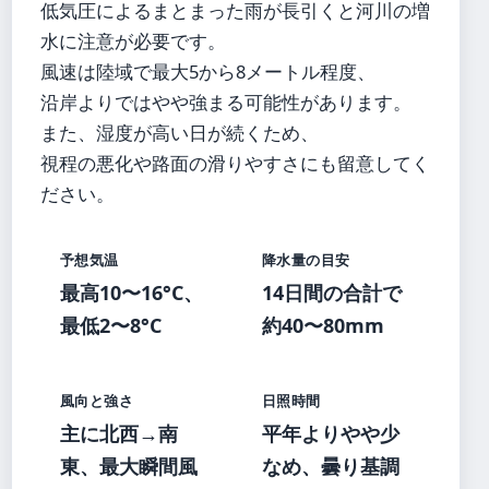
低気圧によるまとまった雨が長引くと河川の増
水に注意が必要です。
風速は陸域で最大5から8メートル程度、
沿岸よりではやや強まる可能性があります。
また、湿度が高い日が続くため、
視程の悪化や路面の滑りやすさにも留意してく
ださい。
予想気温
降水量の目安
最高10〜16°C、
14日間の合計で
最低2〜8°C
約40〜80mm
風向と強さ
日照時間
主に北西→南
平年よりやや少
東、最大瞬間風
なめ、曇り基調