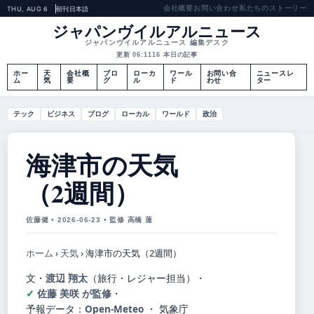
会社概要
お問い合わせ
私たちのストーリー
THU, AUG 6
朝刊
日本語
ジャパンヴイルアルニュース
ジャパンヴイルアルニュース 編集デスク
更新 06:11
16 本日の記事
ホー
天
会社概
ブロ
ローカ
ワール
お問い合
ニュースレ
ム
気
要
グ
ル
ド
わせ
ター
テック
ビジネス
ブログ
ローカル
ワールド
政治
海津市の天気
（2週間）
佐藤健 • 2026-06-23 • 監修 高橋 蓮
ホーム
›
天気
›
海津市の天気（2週間）
文・
渡辺 翔太
（旅行・レジャー担当）
・
佐藤 美咲 が監修
・
予報データ：
Open-Meteo
・ 気象庁