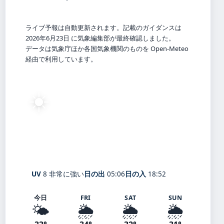
ライブ予報は自動更新されます。記載のガイダンスは
2026年6月23日 に気象編集部が最終確認しました。
データは気象庁ほか各国気象機関のものを Open-Meteo
経由で利用しています。
☀️
32°
C
快晴
Kaizu
体感 37° ・ 風 4 m/s ・ 湿度 64%
UV
8 非常に強い
日の出
05:06
日の入
18:52
今日
FRI
SAT
SUN
🌤️
🌦️
🌦️
🌦️