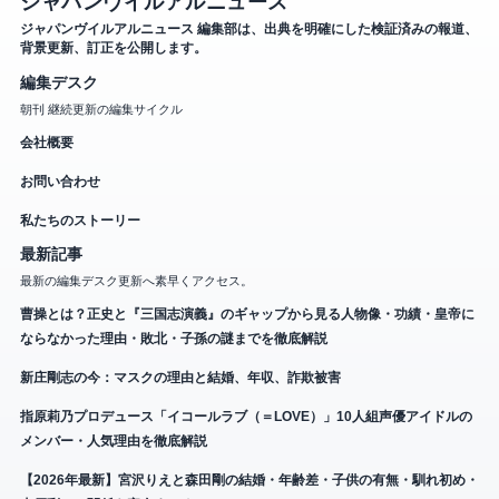
ジャパンヴイルアルニュース
ジャパンヴイルアルニュース 編集部は、出典を明確にした検証済みの報道、
背景更新、訂正を公開します。
編集デスク
朝刊 継続更新の編集サイクル
会社概要
お問い合わせ
私たちのストーリー
最新記事
最新の編集デスク更新へ素早くアクセス。
曹操とは？正史と『三国志演義』のギャップから見る人物像・功績・皇帝に
ならなかった理由・敗北・子孫の謎までを徹底解説
新庄剛志の今：マスクの理由と結婚、年収、詐欺被害
指原莉乃プロデュース「イコールラブ（＝LOVE）」10人組声優アイドルの
メンバー・人気理由を徹底解説
【2026年最新】宮沢りえと森田剛の結婚・年齢差・子供の有無・馴れ初め・