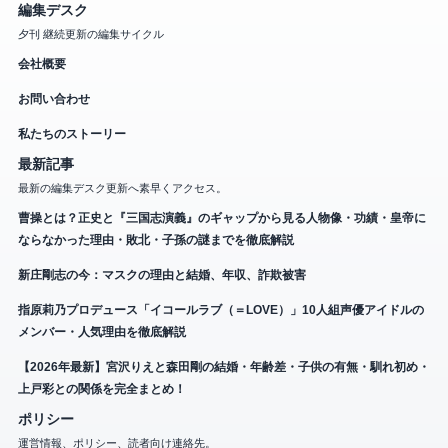
編集デスク
夕刊 継続更新の編集サイクル
会社概要
お問い合わせ
私たちのストーリー
最新記事
最新の編集デスク更新へ素早くアクセス。
曹操とは？正史と『三国志演義』のギャップから見る人物像・功績・皇帝に
ならなかった理由・敗北・子孫の謎までを徹底解説
新庄剛志の今：マスクの理由と結婚、年収、詐欺被害
指原莉乃プロデュース「イコールラブ（＝LOVE）」10人組声優アイドルの
メンバー・人気理由を徹底解説
【2026年最新】宮沢りえと森田剛の結婚・年齢差・子供の有無・馴れ初め・
上戸彩との関係を完全まとめ！
ポリシー
運営情報、ポリシー、読者向け連絡先。