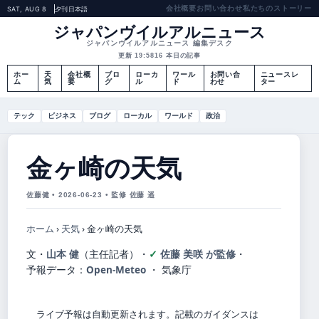
会社概要
お問い合わせ
私たちのストーリー
SAT, AUG 8
夕刊
日本語
ジャパンヴイルアルニュース
ジャパンヴイルアルニュース 編集デスク
更新 19:58
16 本日の記事
ホー
天
会社概
ブロ
ローカ
ワール
お問い合
ニュースレ
ム
気
要
グ
ル
ド
わせ
ター
テック
ビジネス
ブログ
ローカル
ワールド
政治
金ヶ崎の天気
佐藤健 • 2026-06-23 • 監修 佐藤 遥
ホーム
›
天気
›
金ヶ崎の天気
文・
山本 健
（主任記者）
・
佐藤 美咲 が監修
・
予報データ：
Open-Meteo
・ 気象庁
ライブ予報は自動更新されます。記載のガイダンスは