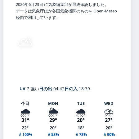
2026年6月23日 に気象編集部が最終確認しました。
データは気象庁ほか各国気象機関のものを Open-Meteo
経由で利用しています。
⛅
22°
C
晴れ時々曇り
Kanegasaki
体感 27° ・ 風 1 m/s ・ 湿度 99%
UV
7 強い
日の出
04:42
日の入
18:39
今日
MON
TUE
WED
🌧️
🌦️
🌧️
⛈️
31°
29°
20°
27°
22°
20°
18°
20°
💧100%
💧53%
💧73%
💧90%