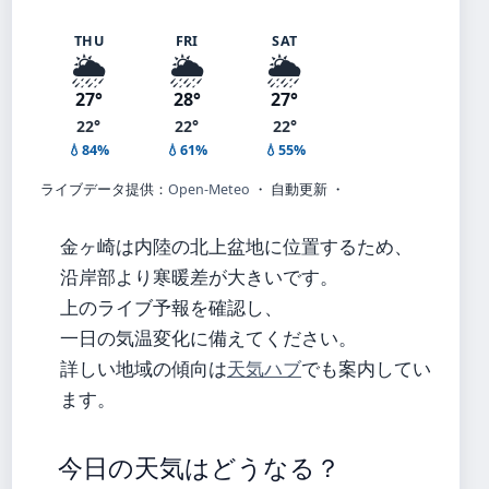
THU
FRI
SAT
🌦️
🌦️
🌦️
27°
28°
27°
22°
22°
22°
💧84%
💧61%
💧55%
ライブデータ提供：
Open-Meteo
・ 自動更新 ・
金ヶ崎は内陸の北上盆地に位置するため、
沿岸部より寒暖差が大きいです。
上のライブ予報を確認し、
一日の気温変化に備えてください。
詳しい地域の傾向は
天気ハブ
でも案内してい
ます。
今日の天気はどうなる？