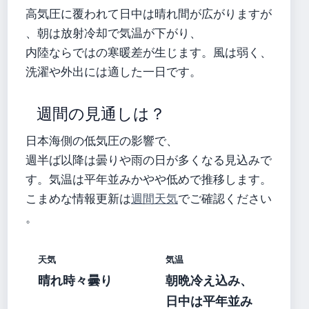
高気圧に覆われて日中は晴れ間が広がりますが
、朝は放射冷却で気温が下がり、
内陸ならではの寒暖差が生じます。風は弱く、
洗濯や外出には適した一日です。
週間の見通しは？
日本海側の低気圧の影響で、
週半ば以降は曇りや雨の日が多くなる見込みで
す。気温は平年並みかやや低めで推移します。
こまめな情報更新は
週間天気
でご確認ください
。
天気
気温
晴れ時々曇り
朝晩冷え込み、
日中は平年並み