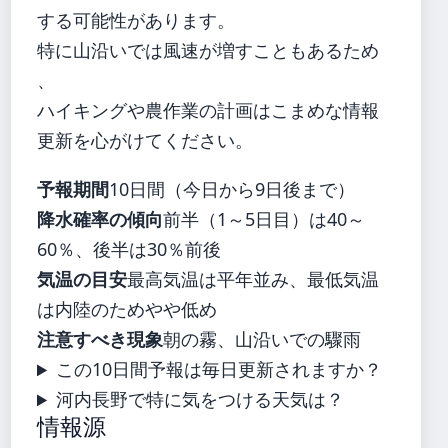
する可能性があります。
特に山沿いでは風速が増すこともあるため
、
ハイキングや農作業の計画はこまめな情報
更新を心がけてください。
予報期間
10日間（今日から9日後まで）
降水確率の傾向
前半（1～5日目）は40～
60％、後半は30％前後
気温の目安
最高気温は平年並み、最低気温
は内陸のためやや低め
注意すべき現象
朝の霧、山沿いでの驟雨
この10日間予報は毎日更新されますか？
河内長野で特に気をつける天気は？
情報源