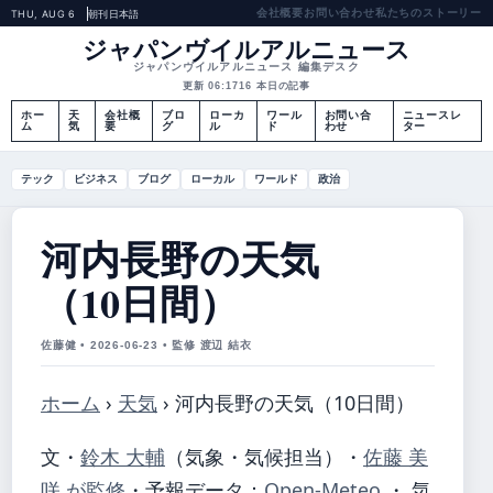
会社概要
お問い合わせ
私たちのストーリー
THU, AUG 6
朝刊
日本語
ジャパンヴイルアルニュース
ジャパンヴイルアルニュース 編集デスク
更新 06:17
16 本日の記事
ホー
天
会社概
ブロ
ローカ
ワール
お問い合
ニュースレ
ム
気
要
グ
ル
ド
わせ
ター
テック
ビジネス
ブログ
ローカル
ワールド
政治
河内長野の天気
（10日間）
佐藤健 • 2026-06-23 • 監修 渡辺 結衣
ホーム
›
天気
›
河内長野の天気（10日間）
文・
鈴木 大輔
（気象・気候担当）
・
佐藤 美
咲 が監修
・
予報データ：
Open-Meteo
・ 気