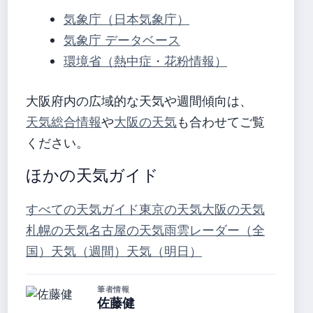
気象庁（日本気象庁）
気象庁 データベース
環境省（熱中症・花粉情報）
大阪府内の広域的な天気や週間傾向は、
天気総合情報
や
大阪の天気
も合わせてご覧
ください。
ほかの天気ガイド
すべての天気ガイド
東京の天気
大阪の天気
札幌の天気
名古屋の天気
雨雲レーダー（全
国）
天気（週間）
天気（明日）
筆者情報
佐藤健