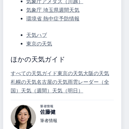
気象庁アメダス（川越）
気象庁 埼玉県週間天気
環境省 熱中症予防情報
天気ハブ
東京の天気
ほかの天気ガイド
すべての天気ガイド
東京の天気
大阪の天気
札幌の天気
名古屋の天気
雨雲レーダー（全
国）
天気（週間）
天気（明日）
筆者情報
佐藤健
筆者情報