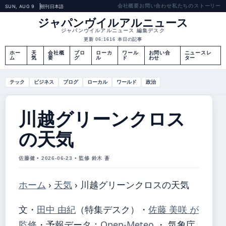
会社概要
お問い合わせ
私たちのストーリー
SUN, AUG 9
朝刊
日本語
ジャパンヴイルアルニュース
ジャパンヴイルアルニュース 編集デスク
更新 06:16
16 本日の記事
ホー
天
会社概
ブロ
ローカ
ワール
お問い合
ニュースレ
ム
気
要
グ
ル
ド
わせ
ター
テック
ビジネス
ブログ
ローカル
ワールド
政治
川越グリーンクロス
の天気
佐藤健 • 2026-06-23 • 監修 鈴木 蒼
ホーム
›
天気
›
川越グリーンクロスの天気
文・
田中 由紀
（特集デスク）
・
佐藤 美咲 が
監修
・
予報データ：
Open-Meteo
・ 気象庁