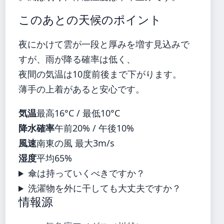
このあとの天候のポイント
夜にかけて雲が一段と厚みを増す見込みで
すが、雨が降る確率は低く、
夜間の気温は10度前後まで下がります。
薄手の上着があると安心です。
気温
最高16°C / 最低10°C
降水確率
午前20% / 午後10%
風速
南東の風 最大3m/s
湿度
平均65%
傘は持っていくべきですか？
洗濯物を外に干しても大丈夫ですか？
情報源