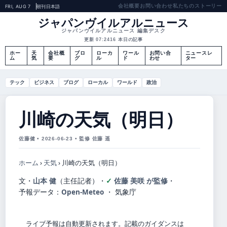
会社概要
お問い合わせ
私たちのストーリー
FRI, AUG 7
朝刊
日本語
ジャパンヴイルアルニュース
ジャパンヴイルアルニュース 編集デスク
更新 07:24
16 本日の記事
ホー
天
会社概
ブロ
ローカ
ワール
お問い合
ニュースレ
ム
気
要
グ
ル
ド
わせ
ター
テック
ビジネス
ブログ
ローカル
ワールド
政治
川崎の天気（明日）
佐藤健 • 2026-06-23 • 監修 佐藤 遥
ホーム
›
天気
›
川崎の天気（明日）
文・
山本 健
（主任記者）
・
佐藤 美咲 が監修
・
予報データ：
Open-Meteo
・ 気象庁
ライブ予報は自動更新されます。記載のガイダンスは