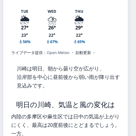
TUE
WED
THU
🌦️
⛈️
🌦️
27°
26°
29°
23°
22°
22°
💧56%
💧67%
💧65%
ライブデータ提供：
Open-Meteo
・ 自動更新 ・
川崎は明日、朝から曇り空が広がり、
沿岸部を中心に昼前後から弱い雨が降り出す
見込みです。
明日の川崎、気温と風の変化は
内陸の多摩区や麻生区では日中の気温が上がり
にくく、最高は20度前後にとどまるでしょう。
一方、