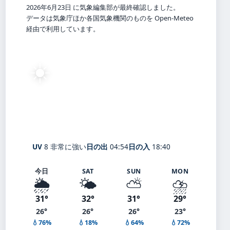
2026年6月23日 に気象編集部が最終確認しました。
データは気象庁ほか各国気象機関のものを Open-Meteo
経由で利用しています。
☀️
29°
C
快晴
Kawasaki
体感 34° ・ 風 3 m/s ・ 湿度 80%
UV
8 非常に強い
日の出
04:54
日の入
18:40
今日
SAT
SUN
MON
🌦️
🌤️
⛅
⛈️
31°
32°
31°
29°
26°
26°
26°
23°
💧76%
💧18%
💧64%
💧72%