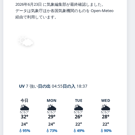
2026年6月23日 に気象編集部が最終確認しました。
データは気象庁ほか各国気象機関のものを Open-Meteo
経由で利用しています。
🌤️
25°
C
晴れ
Kawasaki
体感 29° ・ 風 2 m/s ・ 湿度 91%
UV
7 強い
日の出
04:55
日の入
18:37
今日
MON
TUE
WED
🌦️
🌦️
🌦️
🌦️
32°
29°
26°
28°
24°
24°
22°
22°
💧95%
💧73%
💧49%
💧90%