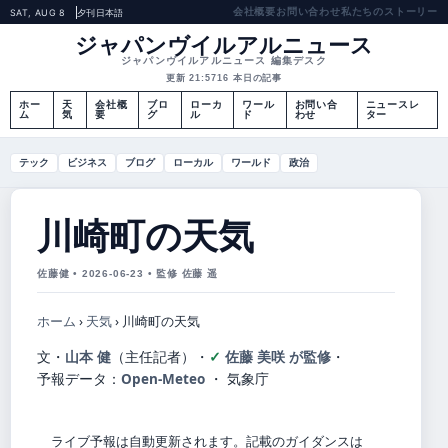
会社概要
お問い合わせ
私たちのストーリー
SAT, AUG 8
夕刊
日本語
ジャパンヴイルアルニュース
ジャパンヴイルアルニュース 編集デスク
更新 21:57
16 本日の記事
ホー
天
会社概
ブロ
ローカ
ワール
お問い合
ニュースレ
ム
気
要
グ
ル
ド
わせ
ター
テック
ビジネス
ブログ
ローカル
ワールド
政治
川崎町の天気
佐藤健 • 2026-06-23 • 監修 佐藤 遥
ホーム
›
天気
›
川崎町の天気
文・
山本 健
（主任記者）
・
佐藤 美咲 が監修
・
予報データ：
Open-Meteo
・ 気象庁
ライブ予報は自動更新されます。記載のガイダンスは