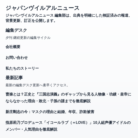
ジャパンヴイルアルニュース
ジャパンヴイルアルニュース 編集部は、出典を明確にした検証済みの報道、
背景更新、訂正を公開します。
編集デスク
夕刊 継続更新の編集サイクル
会社概要
お問い合わせ
私たちのストーリー
最新記事
最新の編集デスク更新へ素早くアクセス。
曹操とは？正史と『三国志演義』のギャップから見る人物像・功績・皇帝に
ならなかった理由・敗北・子孫の謎までを徹底解説
新庄剛志の今：マスクの理由と結婚、年収、詐欺被害
指原莉乃プロデュース「イコールラブ（＝LOVE）」10人組声優アイドルの
メンバー・人気理由を徹底解説