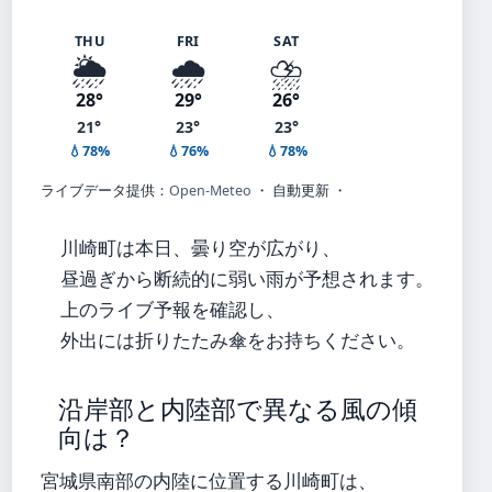
THU
FRI
SAT
🌦️
🌧️
⛈️
28°
29°
26°
21°
23°
23°
💧78%
💧76%
💧78%
ライブデータ提供：
Open-Meteo
・ 自動更新 ・
川崎町は本日、曇り空が広がり、
昼過ぎから断続的に弱い雨が予想されます。
上のライブ予報を確認し、
外出には折りたたみ傘をお持ちください。
沿岸部と内陸部で異なる風の傾
向は？
宮城県南部の内陸に位置する川崎町は、