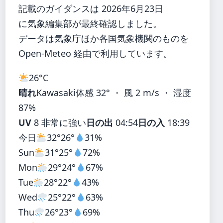
記載のガイダンスは 2026年6月23日
に気象編集部が最終確認しました。
データは気象庁ほか各国気象機関のものを
Open-Meteo 経由で利用しています。
26°
C
晴れ
Kawasaki
体感 32° ・ 風 2 m/s ・ 湿度
87%
UV
8 非常に強い
日の出
04:54
日の入
18:39
今日
32°
26°
31%
Sun
31°
25°
72%
Mon
29°
24°
67%
Tue
28°
22°
43%
Wed
25°
22°
63%
Thu
26°
23°
69%