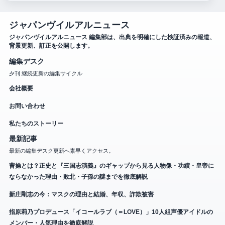
ジャパンヴイルアルニュース
ジャパンヴイルアルニュース 編集部は、出典を明確にした検証済みの報道、
背景更新、訂正を公開します。
編集デスク
夕刊 継続更新の編集サイクル
会社概要
お問い合わせ
私たちのストーリー
最新記事
最新の編集デスク更新へ素早くアクセス。
曹操とは？正史と『三国志演義』のギャップから見る人物像・功績・皇帝に
ならなかった理由・敗北・子孫の謎までを徹底解説
新庄剛志の今：マスクの理由と結婚、年収、詐欺被害
指原莉乃プロデュース「イコールラブ（＝LOVE）」10人組声優アイドルの
メンバー・人気理由を徹底解説