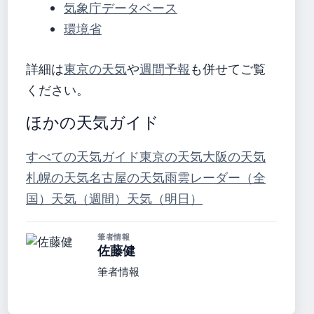
気象庁データベース
環境省
詳細は
東京の天気
や
週間予報
も併せてご覧
ください。
ほかの天気ガイド
すべての天気ガイド
東京の天気
大阪の天気
札幌の天気
名古屋の天気
雨雲レーダー（全
国）
天気（週間）
天気（明日）
筆者情報
佐藤健
筆者情報