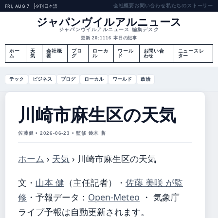
会社概要
お問い合わせ
私たちのストーリー
FRI, AUG 7
夕刊
日本語
ジャパンヴイルアルニュース
ジャパンヴイルアルニュース 編集デスク
更新 20:11
16 本日の記事
ホー
天
会社概
ブロ
ローカ
ワール
お問い合
ニュースレ
ム
気
要
グ
ル
ド
わせ
ター
テック
ビジネス
ブログ
ローカル
ワールド
政治
川崎市麻生区の天気
佐藤健 • 2026-06-23 • 監修 鈴木 蒼
ホーム
›
天気
›
川崎市麻生区の天気
文・
山本 健
（主任記者）
・
佐藤 美咲 が監
修
・
予報データ：
Open-Meteo
・ 気象庁
ライブ予報は自動更新されます。