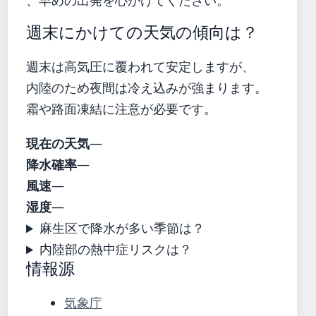
週末にかけての天気の傾向は？
週末は高気圧に覆われて安定しますが、
内陸のため夜間は冷え込みが強まります。
霜や路面凍結に注意が必要です。
現在の天気
—
降水確率
—
風速
—
湿度
—
麻生区で降水が多い季節は？
内陸部の熱中症リスクは？
情報源
気象庁