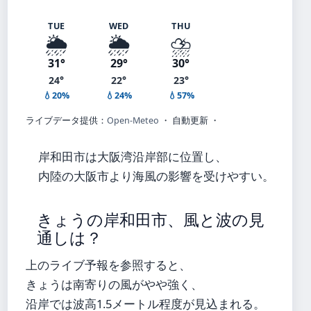
TUE
WED
THU
🌦️
🌦️
⛈️
31°
29°
30°
24°
22°
23°
💧20%
💧24%
💧57%
ライブデータ提供：
Open-Meteo
・ 自動更新 ・
岸和田市は大阪湾沿岸部に位置し、
内陸の大阪市より海風の影響を受けやすい。
きょうの岸和田市、風と波の見
通しは？
上のライブ予報を参照すると、
きょうは南寄りの風がやや強く、
沿岸では波高1.5メートル程度が見込まれる。