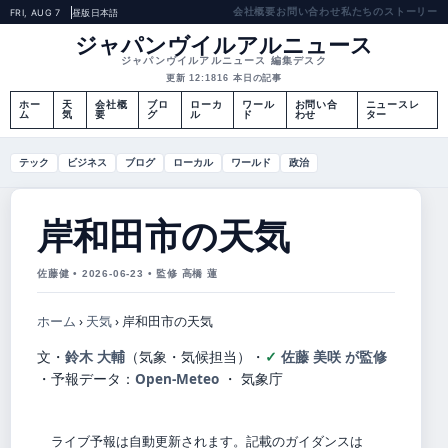
会社概要
お問い合わせ
私たちのストーリー
FRI, AUG 7
昼版
日本語
ジャパンヴイルアルニュース
ジャパンヴイルアルニュース 編集デスク
更新 12:18
16 本日の記事
ホー
天
会社概
ブロ
ローカ
ワール
お問い合
ニュースレ
ム
気
要
グ
ル
ド
わせ
ター
テック
ビジネス
ブログ
ローカル
ワールド
政治
岸和田市の天気
佐藤健 • 2026-06-23 • 監修 高橋 蓮
ホーム
›
天気
›
岸和田市の天気
文・
鈴木 大輔
（気象・気候担当）
・
佐藤 美咲 が監修
・
予報データ：
Open-Meteo
・ 気象庁
ライブ予報は自動更新されます。記載のガイダンスは