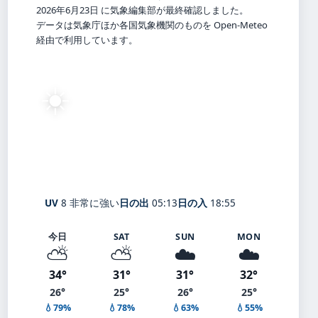
2026年6月23日 に気象編集部が最終確認しました。
データは気象庁ほか各国気象機関のものを Open-Meteo
経由で利用しています。
☀️
29°
C
快晴
Kishiwada
体感 32° ・ 風 1 m/s ・ 湿度 64%
UV
8 非常に強い
日の出
05:13
日の入
18:55
今日
SAT
SUN
MON
⛅
⛅
☁️
☁️
34°
31°
31°
32°
26°
25°
26°
25°
💧79%
💧78%
💧63%
💧55%