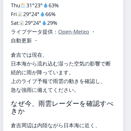
Thu
31°
23°
63%
Fri
29°
24°
66%
Sat
29°
24°
29%
ライブデータ提供：
Open-Meteo
・
自動更新 ・
倉吉では現在、
日本海から流れ込む湿った空気の影響で断
続的に雨が降っています。
上のライブ予報で雨雲の動きを確認し、
急な強雨に備えてください。
なぜ今、雨雲レーダーを確認すべ
きか
倉吉周辺は内陸ながら日本海に近く、