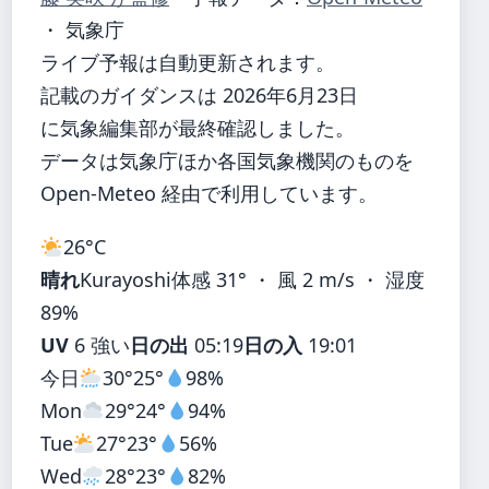
・ 気象庁
ライブ予報は自動更新されます。
記載のガイダンスは 2026年6月23日
に気象編集部が最終確認しました。
データは気象庁ほか各国気象機関のものを
Open-Meteo 経由で利用しています。
26°
C
晴れ
Kurayoshi
体感 31° ・ 風 2 m/s ・ 湿度
89%
UV
6 強い
日の出
05:19
日の入
19:01
今日
30°
25°
98%
Mon
29°
24°
94%
Tue
27°
23°
56%
Wed
28°
23°
82%