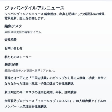
ジャパンヴイルアルニュース
ジャパンヴイルアルニュース 編集部は、出典を明確にした検証済みの報道、
背景更新、訂正を公開します。
編集デスク
昼版 継続更新の編集サイクル
会社概要
お問い合わせ
私たちのストーリー
最新記事
最新の編集デスク更新へ素早くアクセス。
曹操とは？正史と『三国志演義』のギャップから見る人物像・功績・皇帝に
ならなかった理由・敗北・子孫の謎までを徹底解説
新庄剛志の今：マスクの理由と結婚、年収、詐欺被害
指原莉乃プロデュース「イコールラブ（＝LOVE）」10人組声優アイドルの
メンバー・人気理由を徹底解説