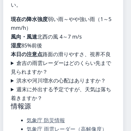
い。
現在の降水強度
弱い雨～やや強い雨（1～5
mm/h）
風向・風速
北西の風 4～7 m/s
湿度
85%前後
本日の注意点
路面の滑りやすさ、視界不良
倉吉の雨雲レーダーはどのくらい先まで
見られますか？
洪水や河川増水の心配はありますか？
週末に外出する予定ですが、天気は落ち
着きますか？
情報源
気象庁 防災情報
気象庁 雨雲レーダー（高解像度）