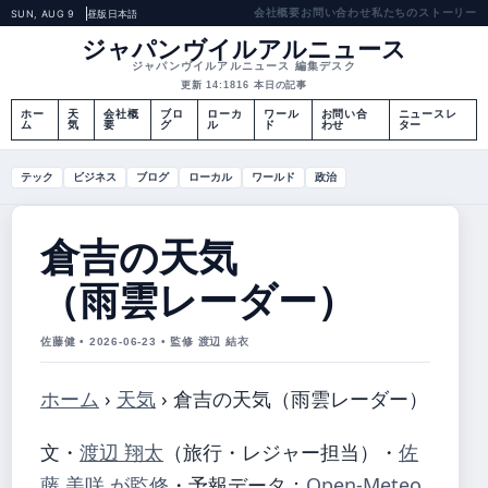
会社概要
お問い合わせ
私たちのストーリー
SUN, AUG 9
昼版
日本語
ジャパンヴイルアルニュース
ジャパンヴイルアルニュース 編集デスク
更新 14:18
16 本日の記事
ホー
天
会社概
ブロ
ローカ
ワール
お問い合
ニュースレ
ム
気
要
グ
ル
ド
わせ
ター
テック
ビジネス
ブログ
ローカル
ワールド
政治
倉吉の天気
（雨雲レーダー）
佐藤健 • 2026-06-23 • 監修 渡辺 結衣
ホーム
›
天気
›
倉吉の天気（雨雲レーダー）
文・
渡辺 翔太
（旅行・レジャー担当）
・
佐
藤 美咲 が監修
・
予報データ：
Open-Meteo