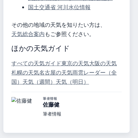
国土交通省 河川水位情報
その他の地域の天気を知りたい方は、
天気総合案内
もご参照ください。
ほかの天気ガイド
すべての天気ガイド
東京の天気
大阪の天気
札幌の天気
名古屋の天気
雨雲レーダー（全
国）
天気（週間）
天気（明日）
筆者情報
佐藤健
筆者情報