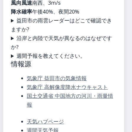
風向風速
南西、3m/s
降水確率
午後40%、夜間20%
益田市の雨雲レーダーはどこで確認でき
ますか?
沿岸と内陸で天気が異なるのはなぜです
か?
週間予報を教えてください。
情報源
気象庁 益田市の気象情報
気象庁 高解像度降水ナウキャスト
国土交通省 中国地方の河川・雨量情
報
天気ハブページ
週間天気予報