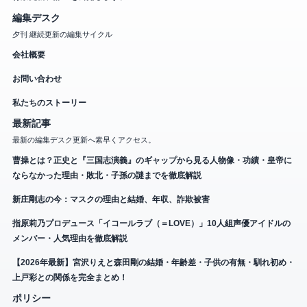
編集デスク
夕刊 継続更新の編集サイクル
会社概要
お問い合わせ
私たちのストーリー
最新記事
最新の編集デスク更新へ素早くアクセス。
曹操とは？正史と『三国志演義』のギャップから見る人物像・功績・皇帝に
ならなかった理由・敗北・子孫の謎までを徹底解説
新庄剛志の今：マスクの理由と結婚、年収、詐欺被害
指原莉乃プロデュース「イコールラブ（＝LOVE）」10人組声優アイドルの
メンバー・人気理由を徹底解説
【2026年最新】宮沢りえと森田剛の結婚・年齢差・子供の有無・馴れ初め・
上戸彩との関係を完全まとめ！
ポリシー