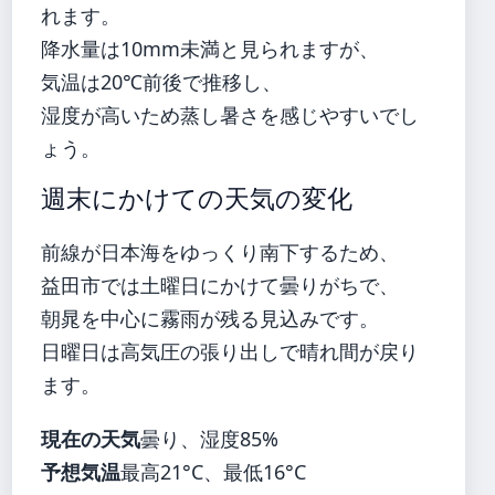
れます。
降水量は10mm未満と見られますが、
気温は20℃前後で推移し、
湿度が高いため蒸し暑さを感じやすいでし
ょう。
週末にかけての天気の変化
前線が日本海をゆっくり南下するため、
益田市では土曜日にかけて曇りがちで、
朝晁を中心に霧雨が残る見込みです。
日曜日は高気圧の張り出しで晴れ間が戻り
ます。
現在の天気
曇り、湿度85%
予想気温
最高21°C、最低16°C