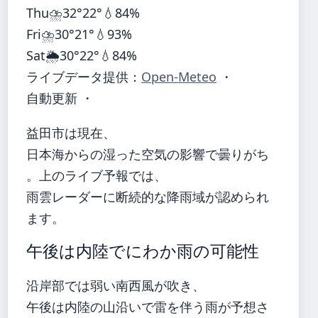
Thu
⛈️
32°
22°
💧84%
Fri
⛈️
30°
21°
💧93%
Sat
🌦️
30°
22°
💧84%
ライブデータ提供：
Open-Meteo
・
自動更新 ・
益田市は現在、
日本海からの湿った空気の影響で曇りがち
。上のライブ予報では、
雨雲レーダーに断続的な降雨域が認められ
ます。
午後は内陸でにわか雨の可能性
沿岸部では弱い南西風が吹き、
午後は内陸の山沿いで雷を伴う雨が予想さ