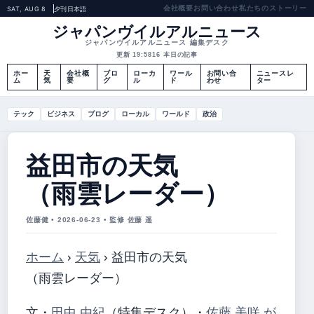
会社概要
お問い合わせ
私たちのストーリー
SAT, AUG 8
夕刊
日本語
ジャパンヴイルアルニュース
ジャパンヴイルアルニュース 編集デスク
更新 19:58
16 本日の記事
ホー
天
会社概
ブロ
ローカ
ワール
お問い合
ニュースレ
ム
気
要
グ
ル
ド
わせ
ター
テック
ビジネス
ブログ
ローカル
ワールド
政治
益田市の天気
（雨雲レーダー）
佐藤健 • 2026-06-23 • 監修 佐藤 遥
ホーム
›
天気
›
益田市の天気
（雨雲レーダー）
文・
田中 由紀
（特集デスク）
・
佐藤 美咲 が