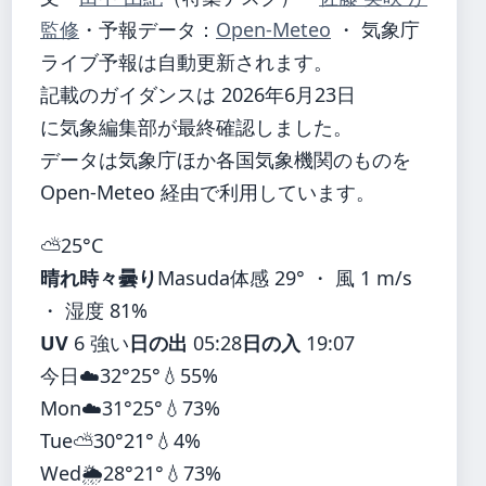
監修
・
予報データ：
Open-Meteo
・ 気象庁
ライブ予報は自動更新されます。
記載のガイダンスは 2026年6月23日
に気象編集部が最終確認しました。
データは気象庁ほか各国気象機関のものを
Open-Meteo 経由で利用しています。
⛅
25°
C
晴れ時々曇り
Masuda
体感 29° ・ 風 1 m/s
・ 湿度 81%
UV
6 強い
日の出
05:28
日の入
19:07
今日
☁️
32°
25°
💧55%
Mon
☁️
31°
25°
💧73%
Tue
⛅
30°
21°
💧4%
Wed
🌦️
28°
21°
💧73%