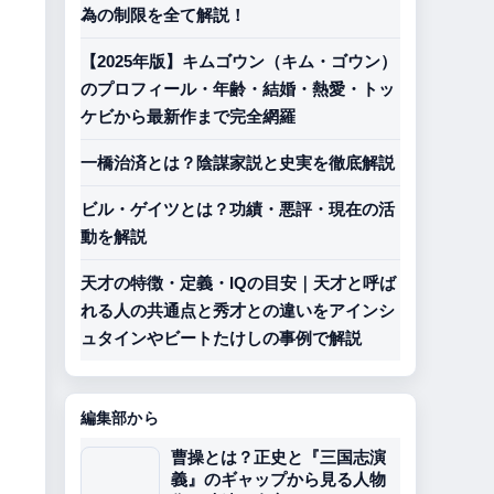
為の制限を全て解説！
【2025年版】キムゴウン（キム・ゴウン）
のプロフィール・年齢・結婚・熱愛・トッ
ケビから最新作まで完全網羅
一橋治済とは？陰謀家説と史実を徹底解説
ビル・ゲイツとは？功績・悪評・現在の活
動を解説
天才の特徴・定義・IQの目安｜天才と呼ば
れる人の共通点と秀才との違いをアインシ
ュタインやビートたけしの事例で解説
編集部から
曹操とは？正史と『三国志演
義』のギャップから見る人物