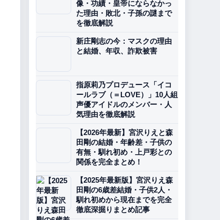
像・功績・皇帝にならなかっ
た理由・敗北・子孫の謎まで
を徹底解説
新庄剛志の今：マスクの理由
と結婚、年収、詐欺被害
指原莉乃プロデュース「イコ
ールラブ（＝LOVE）」10人組
声優アイドルのメンバー・人
気理由を徹底解説
【2026年最新】宮沢りえと森
田剛の結婚・年齢差・子供の
有無・馴れ初め・上戸彩との
関係を完全まとめ！
【2025年最新版】宮沢りえ森
田剛の6歳差結婚・子供2人・
馴れ初めから現在までを完全
徹底深掘りまとめ記事