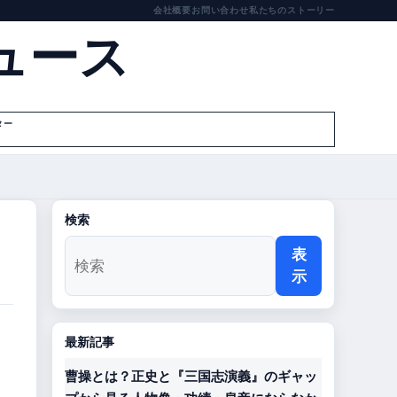
会社概要
お問い合わせ
私たちのストーリー
ュース
ター
検索
表
示
最新記事
曹操とは？正史と『三国志演義』のギャッ