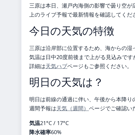
三原は本日、瀬戸内海側の影響で曇り空が
上のライブ予報で最新情報を確認してくだ
今日の天気の特徴
三原は沿岸部に位置するため、海からの湿
気温は日中20度前後まで上がる見込みで
詳細は
天気ハブ
ページもご参照ください。
明日の天気は？
明日は前線の通過に伴い、午後から本降り
週間予報は
天気（週間）
ページでご確認い
気温
21°C / 17°C
降水確率
60%