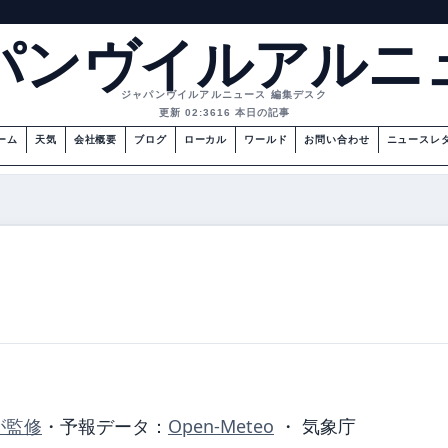
パンヴイルアルニ
ジャパンヴイルアルニュース 編集デスク
更新 02:36
16 本日の記事
ーム
天気
会社概要
ブログ
ローカル
ワールド
お問い合わせ
ニュースレ
が監修
・
予報データ：
Open-Meteo
・ 気象庁