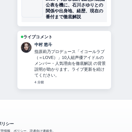
公表を機に、石川さゆりとの
関係や出身地、経歴、現在の
番付まで徹底解説
ライブコメント
中村 悠斗
指原莉乃プロデュース「イコールラブ
（＝LOVE）」10人組声優アイドルの
メンバー・人気理由を徹底解説 の背景
説明が助かります。ライブ更新を続け
てください。
4 分前
ポリシー
運営情報、ポリシー、読者向け連絡先。