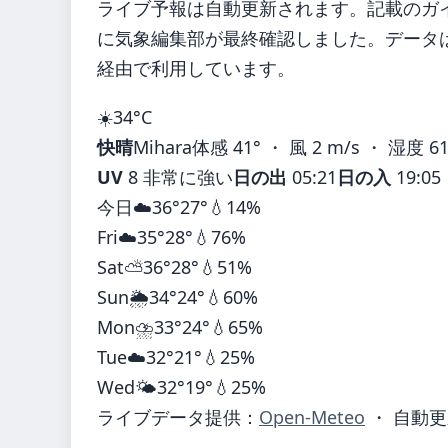
ライブ予報は自動更新されます。記載のガイダ
に気象編集部が最終確認しました。データは気
経由で利用しています。
☀️
34°
C
快晴
Mihara
体感 41° ・ 風 2 m/s ・ 湿度 6
UV
8 非常に強い
日の出
05:21
日の入
19:05
今日
☁️
36°
27°
💧14%
Fri
☁️
35°
28°
💧76%
Sat
⛅
36°
28°
💧51%
Sun
🌦️
34°
24°
💧60%
Mon
⛈️
33°
24°
💧65%
Tue
☁️
32°
21°
💧25%
Wed
🌤️
32°
19°
💧25%
ライブデータ提供：
Open-Meteo
・ 自動更