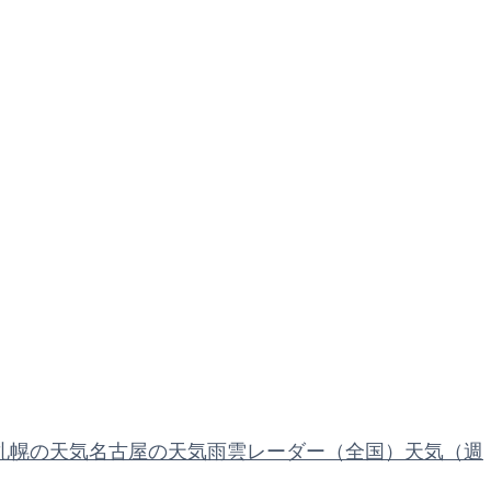
札幌の天気
名古屋の天気
雨雲レーダー（全国）
天気（週