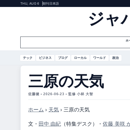
THU, AUG 6
朝刊
日本語
ジャ
ホ
テック
ビジネス
ブログ
ローカル
ワールド
政治
三原の天気
佐藤健 • 2026-06-23 • 監修 小林 大智
ホーム
›
天気
›
三原の天気
文・
田中 由紀
（特集デスク）
・
佐藤 美咲 