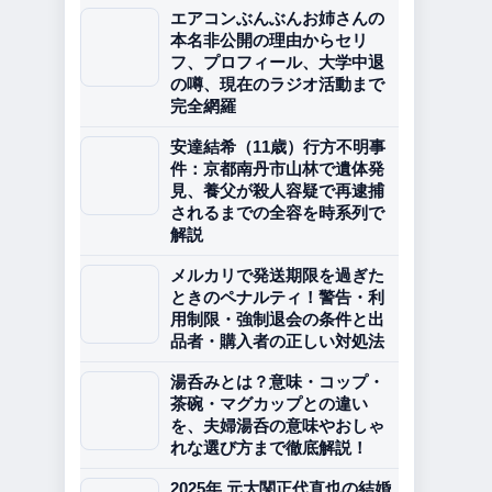
エアコンぶんぶんお姉さんの
本名非公開の理由からセリ
フ、プロフィール、大学中退
の噂、現在のラジオ活動まで
完全網羅
安達結希（11歳）行方不明事
件：京都南丹市山林で遺体発
見、養父が殺人容疑で再逮捕
されるまでの全容を時系列で
解説
メルカリで発送期限を過ぎた
ときのペナルティ！警告・利
用制限・強制退会の条件と出
品者・購入者の正しい対処法
湯呑みとは？意味・コップ・
茶碗・マグカップとの違い
を、夫婦湯呑の意味やおしゃ
れな選び方まで徹底解説！
2025年 元大関正代直也の結婚