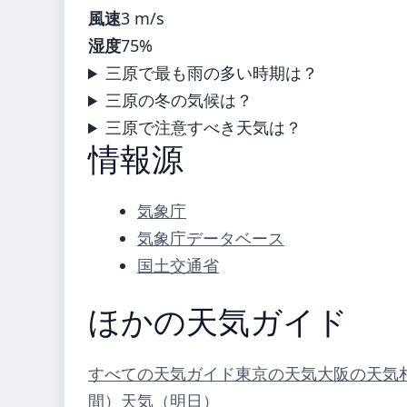
風速
3 m/s
湿度
75%
三原で最も雨の多い時期は？
三原の冬の気候は？
三原で注意すべき天気は？
情報源
気象庁
気象庁データベース
国土交通省
ほかの天気ガイド
すべての天気ガイド
東京の天気
大阪の天気
間）
天気（明日）