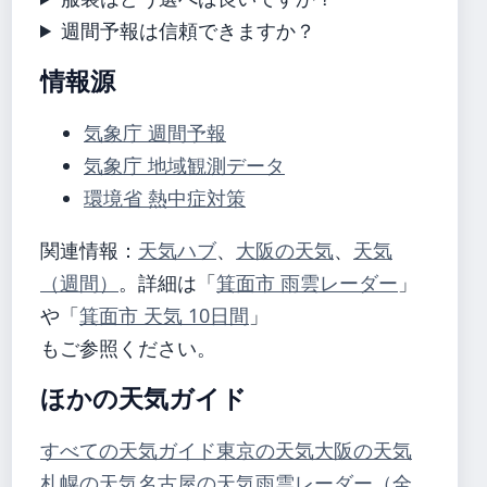
週間予報は信頼できますか？
情報源
気象庁 週間予報
気象庁 地域観測データ
環境省 熱中症対策
関連情報：
天気ハブ
、
大阪の天気
、
天気
（週間）
。詳細は「
箕面市 雨雲レーダー
」
や「
箕面市 天気 10日間
」
もご参照ください。
ほかの天気ガイド
すべての天気ガイド
東京の天気
大阪の天気
札幌の天気
名古屋の天気
雨雲レーダー（全