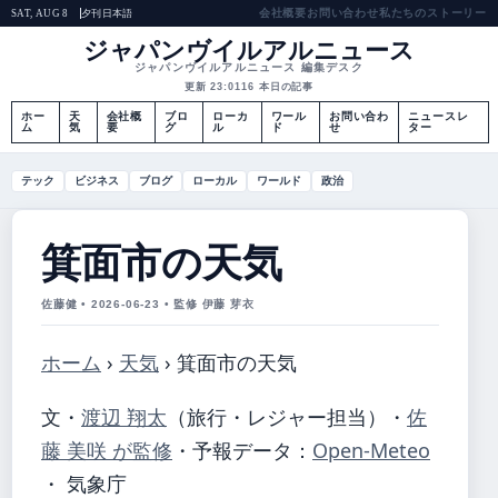
会社概要
お問い合わせ
私たちのストーリー
夕刊
日本語
SAT, AUG 8
ジャパンヴイルアルニュース
ジャパンヴイルアルニュース 編集デスク
更新 23:01
16 本日の記事
ホー
天
会社概
ブロ
ローカ
ワール
お問い合わ
ニュースレ
ム
気
要
グ
ル
ド
せ
ター
テック
ビジネス
ブログ
ローカル
ワールド
政治
箕面市の天気
佐藤健 • 2026-06-23 • 監修 伊藤 芽衣
ホーム
›
天気
›
箕面市の天気
文・
渡辺 翔太
（旅行・レジャー担当）
・
佐
藤 美咲 が監修
・
予報データ：
Open-Meteo
・ 気象庁