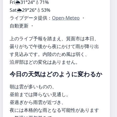
Fri
🌦️
31°
24°
💧71%
Sat
🌦️
29°
26°
💧53%
ライブデータ提供：
Open-Meteo
・
自動更新 ・
上のライブ予報を踏まえ、箕面市は本日、
曇りがちで午後から夜にかけて雨が降り出
す見込みです。内陸のため風は弱く、
沿岸部ほどの変化はありません。
今日の天気はどのように変わるか
朝は雲が多いものの、
昼前までは降らない見通し。
昼過ぎから雨雲が近づき、
夜には本格的な雨となる可能性があります