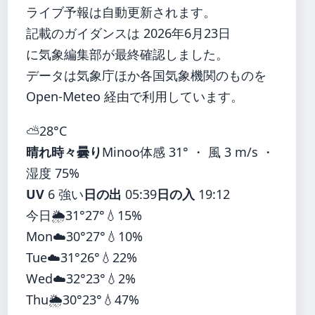
ライブ予報は自動更新されます。
記載のガイダンスは 2026年6月23日
に気象編集部が最終確認しました。
データは気象庁ほか各国気象機関のものを
Open-Meteo 経由で利用しています。
⛅
28°
C
晴れ時々曇り
Minoo
体感 31° ・ 風 3 m/s ・
湿度 75%
UV
6 強い
日の出
05:39
日の入
19:12
今日
🌦️
31°
27°
💧15%
Mon
☁️
30°
27°
💧10%
Tue
☁️
31°
26°
💧22%
Wed
☁️
32°
23°
💧2%
Thu
🌦️
30°
23°
💧47%