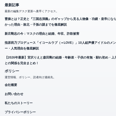
最新記事
最新の編集デスク更新へ素早くアクセス。
曹操とは？正史と『三国志演義』のギャップから見る人物像・功績・皇帝にな
かった理由・敗北・子孫の謎までを徹底解説
新庄剛志の今：マスクの理由と結婚、年収、詐欺被害
指原莉乃プロデュース「イコールラブ（＝LOVE）」10人組声優アイドルのメ
ー・人気理由を徹底解説
【2026年最新】宮沢りえと森田剛の結婚・年齢差・子供の有無・馴れ初め・上
との関係を完全まとめ！
ポリシー
運営情報、ポリシー、読者向け連絡先。
会社概要
お問い合わせ
私たちのストーリー
プライバシーポリシー