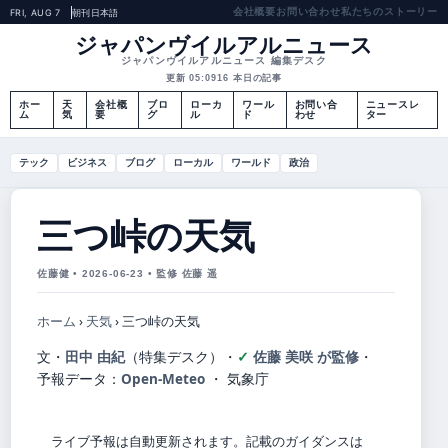
会社概要
お問い合わせ
私たちのストーリー
FRI, AUG 7
朝刊
日本語
ジャパンヴイルアルニュース
ジャパンヴイルアルニュース 編集デスク
更新 05:09
16 本日の記事
ホー
天
会社概
ブロ
ローカ
ワール
お問い合
ニュースレ
ム
気
要
グ
ル
ド
わせ
ター
テック
ビジネス
ブログ
ローカル
ワールド
政治
三つ峠の天気
佐藤健 • 2026-06-23 • 監修 佐藤 遥
ホーム
›
天気
›
三つ峠の天気
文・
田中 由紀
（特集デスク）
・
佐藤 美咲 が監修
・
予報データ：
Open-Meteo
・ 気象庁
ライブ予報は自動更新されます。記載のガイダンスは