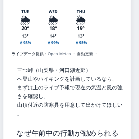
TUE
WED
THU
🌦️
🌦️
🌦️
20°
18°
19°
13°
14°
13°
💧93%
💧99%
💧95%
ライブデータ提供：
Open-Meteo
・ 自動更新 ・
三つ峠（山梨県・河口湖近郊）
へ登山やハイキングを計画しているなら、
まずは上のライブ予報で現在の気温と風の強
さを確認し、
山頂付近の防寒具を用意して出かけてほしい
。
なぜ午前中の行動が勧められる