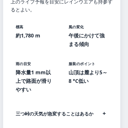
上のライブ予報を目安にレインウエアも持参す
るとよい。
標高
風の変化
約1,780 m
午後にかけて強
まる傾向
雨の目安
服装のポイント
降水量1 mm以
山頂は麓より5～
上で路面が滑り
8 °C低い
やすい
三つ峠の天気が急変することはあるか