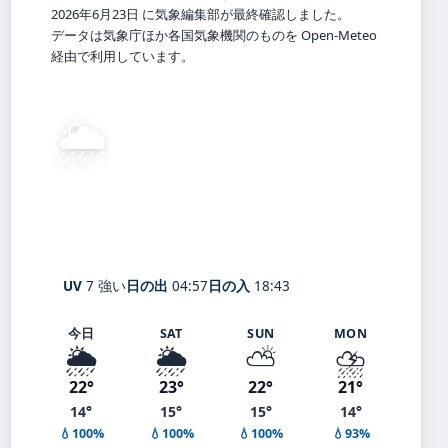
2026年6月23日 に気象編集部が最終確認しました。
データは気象庁ほか各国気象機関のものを Open-Meteo
経由で利用しています。
🌦️
22°
C
弱い霧雨
Mitsutōge-yama
体感 23° ・ 風 2 m/s ・ 湿度 72%
UV
7 強い
日の出
04:57
日の入
18:43
今日
SAT
SUN
MON
🌦️
🌦️
⛅
⛈️
22°
23°
22°
21°
14°
15°
15°
14°
💧100%
💧100%
💧100%
💧93%