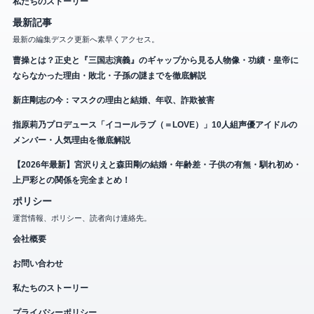
私たちのストーリー
最新記事
最新の編集デスク更新へ素早くアクセス。
曹操とは？正史と『三国志演義』のギャップから見る人物像・功績・皇帝に
ならなかった理由・敗北・子孫の謎までを徹底解説
新庄剛志の今：マスクの理由と結婚、年収、詐欺被害
指原莉乃プロデュース「イコールラブ（＝LOVE）」10人組声優アイドルの
メンバー・人気理由を徹底解説
【2026年最新】宮沢りえと森田剛の結婚・年齢差・子供の有無・馴れ初め・
上戸彩との関係を完全まとめ！
ポリシー
運営情報、ポリシー、読者向け連絡先。
会社概要
お問い合わせ
私たちのストーリー
プライバシーポリシー