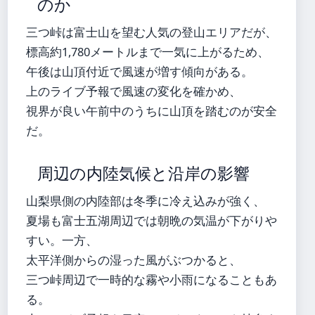
のか
三つ峠は富士山を望む人気の登山エリアだが、
標高約1,780メートルまで一気に上がるため、
午後は山頂付近で風速が増す傾向がある。
上のライブ予報で風速の変化を確かめ、
視界が良い午前中のうちに山頂を踏むのが安全
だ。
周辺の内陸気候と沿岸の影響
山梨県側の内陸部は冬季に冷え込みが強く、
夏場も富士五湖周辺では朝晩の気温が下がりや
すい。一方、
太平洋側からの湿った風がぶつかると、
三つ峠周辺で一時的な霧や小雨になることもあ
る。