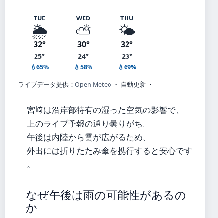
TUE
WED
THU
🌦️
⛅
🌤️
32°
30°
32°
25°
24°
23°
💧65%
💧58%
💧69%
ライブデータ提供：
Open-Meteo
・ 自動更新 ・
宮﨑は沿岸部特有の湿った空気の影響で、
上のライブ予報の通り曇りがち。
午後は内陸から雲が広がるため、
外出には折りたたみ傘を携行すると安心です
。
なぜ午後は雨の可能性があるの
か