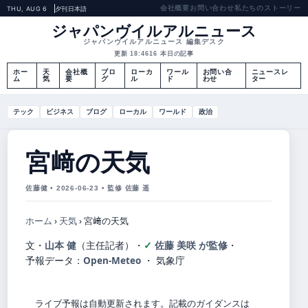
会社概要
お問い合わせ
私たちのストーリー
THU, AUG 6
夕刊
日本語
ジャパンヴイルアルニュース
ジャパンヴイルアルニュース 編集デスク
更新 18:46
16 本日の記事
ホー
天
会社概
ブロ
ローカ
ワール
お問い合
ニュースレ
ム
気
要
グ
ル
ド
わせ
ター
テック
ビジネス
ブログ
ローカル
ワールド
政治
宮﨑の天気
佐藤健 • 2026-06-23 • 監修 佐藤 遥
ホーム
›
天気
›
宮﨑の天気
文・
山本 健
（主任記者）
・
佐藤 美咲 が監修
・
予報データ：
Open-Meteo
・ 気象庁
ライブ予報は自動更新されます。記載のガイダンスは