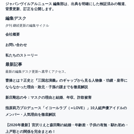
ジャパンヴイルアルニュース 編集部は、出典を明確にした検証済みの報道、
背景更新、訂正を公開します。
編集デスク
夕刊 継続更新の編集サイクル
会社概要
お問い合わせ
私たちのストーリー
最新記事
最新の編集デスク更新へ素早くアクセス。
曹操とは？正史と『三国志演義』のギャップから見る人物像・功績・皇帝に
ならなかった理由・敗北・子孫の謎までを徹底解説
新庄剛志の今：マスクの理由と結婚、年収、詐欺被害
指原莉乃プロデュース「イコールラブ（＝LOVE）」10人組声優アイドルの
メンバー・人気理由を徹底解説
【2026年最新】宮沢りえと森田剛の結婚・年齢差・子供の有無・馴れ初め・
上戸彩との関係を完全まとめ！