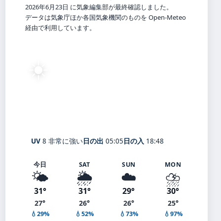
2026年6月23日 に気象編集部が最終確認しました。
データは気象庁ほか各国気象機関のものを Open-Meteo
経由で利用しています。
☀️
27°
C
快晴
Miya
体感 30° ・ 風 5 m/s ・ 湿度 84%
UV
8 非常に強い
日の出
05:05
日の入
18:48
今日
SAT
SUN
MON
🌤️
🌦️
☁️
⛈️
31°
31°
29°
30°
27°
26°
26°
25°
💧29%
💧52%
💧73%
💧97%