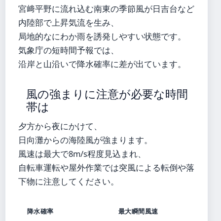
宮﨑平野に流れ込む南東の季節風が日吉台など
内陸部で上昇気流を生み、
局地的なにわか雨を誘発しやすい状態です。
気象庁の短時間予報では、
沿岸と山沿いで降水確率に差が出ています。
風の強まりに注意が必要な時間
帯は
夕方から夜にかけて、
日向灘からの海陸風が強まります。
風速は最大で8m/s程度見込まれ、
自転車運転や屋外作業では突風による転倒や落
下物に注意してください。
降水確率
最大瞬間風速