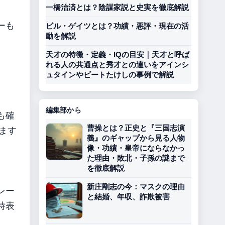
一橋治済とは？陰謀家説と史実を徹底解説
ーも
ビル・ゲイツとは？功績・悪評・現在の活
動を解説
天才の特徴・定義・IQの目安｜天才と呼ば
れる人の共通点と秀才との違いをアインシ
ュタインやビートたけしの事例で解説
編集部から
も確
曹操とは？正史と『三国志演
ます
義』のギャップから見る人物
像・功績・皇帝にならなかっ
た理由・敗北・子孫の謎まで
を徹底解説
新庄剛志の今：マスクの理由
レー
と結婚、年収、詐欺被害
時表