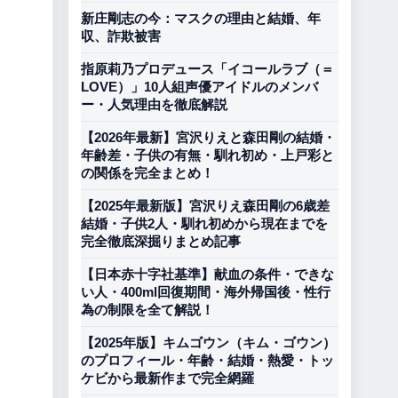
新庄剛志の今：マスクの理由と結婚、年
収、詐欺被害
指原莉乃プロデュース「イコールラブ（＝
LOVE）」10人組声優アイドルのメンバ
ー・人気理由を徹底解説
【2026年最新】宮沢りえと森田剛の結婚・
年齢差・子供の有無・馴れ初め・上戸彩と
の関係を完全まとめ！
【2025年最新版】宮沢りえ森田剛の6歳差
結婚・子供2人・馴れ初めから現在までを
完全徹底深掘りまとめ記事
【日本赤十字社基準】献血の条件・できな
い人・400ml回復期間・海外帰国後・性行
為の制限を全て解説！
【2025年版】キムゴウン（キム・ゴウン）
のプロフィール・年齢・結婚・熱愛・トッ
ケビから最新作まで完全網羅