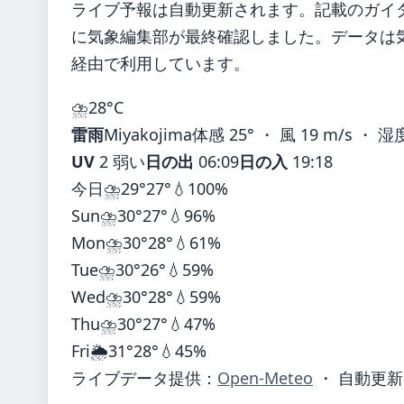
ライブ予報は自動更新されます。記載のガイダンス
に気象編集部が最終確認しました。データは気象
経由で利用しています。
⛈️
28°
C
雷雨
Miyakojima
体感 25° ・ 風 19 m/s ・ 湿
UV
2 弱い
日の出
06:09
日の入
19:18
今日
⛈️
29°
27°
💧100%
Sun
⛈️
30°
27°
💧96%
Mon
⛈️
30°
28°
💧61%
Tue
⛈️
30°
26°
💧59%
Wed
⛈️
30°
28°
💧59%
Thu
⛈️
30°
27°
💧47%
Fri
🌦️
31°
28°
💧45%
ライブデータ提供：
Open-Meteo
・ 自動更新