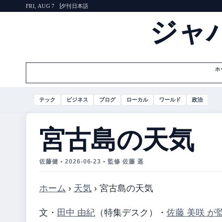
夕刊
日本語
FRI, AUG 7
ジャ
ホ
テック
ビジネス
ブログ
ローカル
ワールド
政治
宮古島の天気
佐藤健 • 2026-06-23 • 監修 佐藤 遥
ホーム
›
天気
›
宮古島の天気
文・
田中 由紀
（特集デスク）
・
佐藤 美咲 が