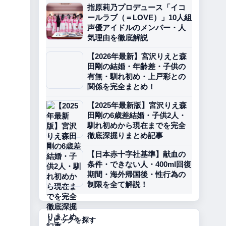
指原莉乃プロデュース「イコ
ールラブ（＝LOVE）」10人組
声優アイドルのメンバー・人
気理由を徹底解説
【2026年最新】宮沢りえと森
田剛の結婚・年齢差・子供の
有無・馴れ初め・上戸彩との
関係を完全まとめ！
【2025年最新版】宮沢りえ森
田剛の6歳差結婚・子供2人・
馴れ初めから現在までを完全
徹底深掘りまとめ記事
【日本赤十字社基準】献血の
条件・できない人・400ml回復
期間・海外帰国後・性行為の
制限を全て解説！
トピックを探す