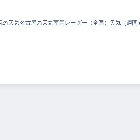
幌の天気
名古屋の天気
雨雲レーダー（全国）
天気（週間