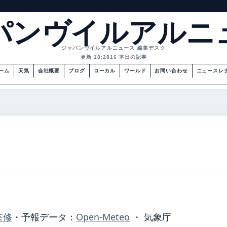
パンヴイルアルニ
ジャパンヴイルアルニュース 編集デスク
更新 18:28
16 本日の記事
ーム
天気
会社概要
ブログ
ローカル
ワールド
お問い合わせ
ニュースレ
監修
・
予報データ：
Open-Meteo
・ 気象庁