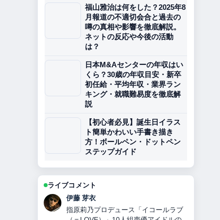
福山雅治は何をした？2025年8
月報道の不適切会合と過去の
噂の真相や影響を徹底解説。
ネットの反応や今後の活動
は？
日本M&Aセンターの年収はい
くら？30歳の年収目安・新卒
初任給・平均年収・業界ラン
キング・就職難易度を徹底解
説
【初心者必見】誕生日イラス
ト簡単かわいい手書き描き
方！ボールペン・ドットペン
ステップガイド
ライブコメント
鈴木 蒼
曹操とは？正史と『三国志演義』のギ
ャップから見る人物像・功績・皇帝に