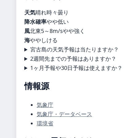
天気
晴れ時々曇り
降水確率
やや低い
風
北東5～8m/sやや強く
海
ややしける
宮古島の天気予報は当たりますか？
2週間先までの予報はありますか？
1ヶ月予報や30日予報は使えますか？
情報源
気象庁
気象庁・データベース
環境省