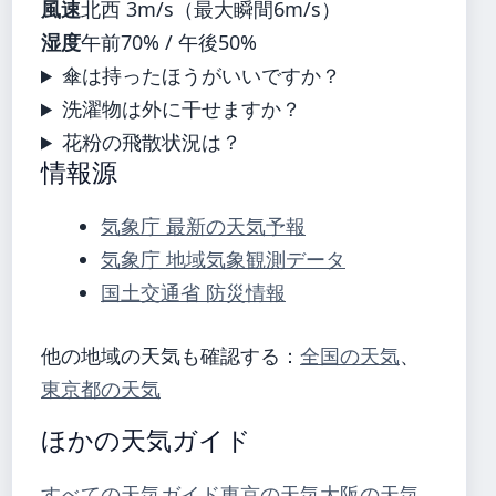
風速
北西 3m/s（最大瞬間6m/s）
湿度
午前70% / 午後50%
傘は持ったほうがいいですか？
洗濯物は外に干せますか？
花粉の飛散状況は？
情報源
気象庁 最新の天気予報
気象庁 地域気象観測データ
国土交通省 防災情報
他の地域の天気も確認する：
全国の天気
、
東京都の天気
ほかの天気ガイド
すべての天気ガイド
東京の天気
大阪の天気