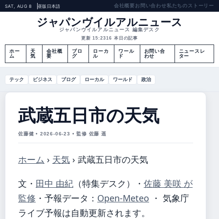
会社概要
お問い合わせ
私たちのストーリー
SAT, AUG 8
昼版
日本語
ジャパンヴイルアルニュース
ジャパンヴイルアルニュース 編集デスク
更新 15:23
16 本日の記事
ホー
天
会社概
ブロ
ローカ
ワール
お問い合
ニュースレ
ム
気
要
グ
ル
ド
わせ
ター
テック
ビジネス
ブログ
ローカル
ワールド
政治
武蔵五日市の天気
佐藤健 • 2026-06-23 • 監修 佐藤 遥
ホーム
›
天気
›
武蔵五日市の天気
文・
田中 由紀
（特集デスク）
・
佐藤 美咲 が
監修
・
予報データ：
Open-Meteo
・ 気象庁
ライブ予報は自動更新されます。