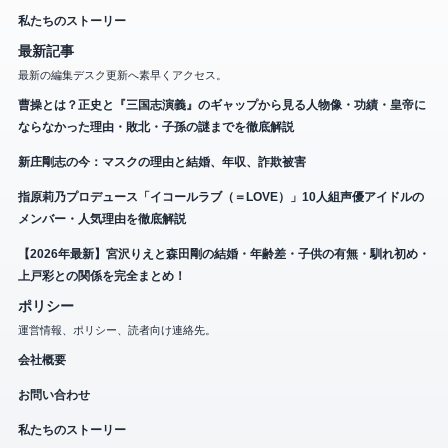
私たちのストーリー
最新記事
最新の編集デスク更新へ素早くアクセス。
曹操とは？正史と『三国志演義』のギャップから見る人物像・功績・皇帝に
ならなかった理由・敗北・子孫の謎までを徹底解説
新庄剛志の今：マスクの理由と結婚、年収、詐欺被害
指原莉乃プロデュース「イコールラブ（＝LOVE）」10人組声優アイドルの
メンバー・人気理由を徹底解説
【2026年最新】宮沢りえと森田剛の結婚・年齢差・子供の有無・馴れ初め・
上戸彩との関係を完全まとめ！
ポリシー
運営情報、ポリシー、読者向け連絡先。
会社概要
お問い合わせ
私たちのストーリー