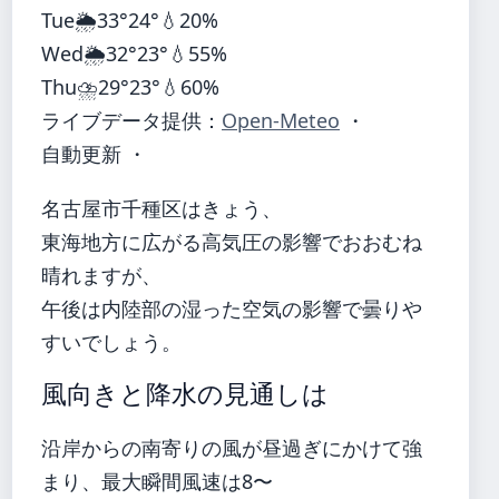
Tue
🌦️
33°
24°
💧20%
Wed
🌦️
32°
23°
💧55%
Thu
⛈️
29°
23°
💧60%
ライブデータ提供：
Open-Meteo
・
自動更新 ・
名古屋市千種区はきょう、
東海地方に広がる高気圧の影響でおおむね
晴れますが、
午後は内陸部の湿った空気の影響で曇りや
すいでしょう。
風向きと降水の見通しは
沿岸からの南寄りの風が昼過ぎにかけて強
まり、最大瞬間風速は8〜