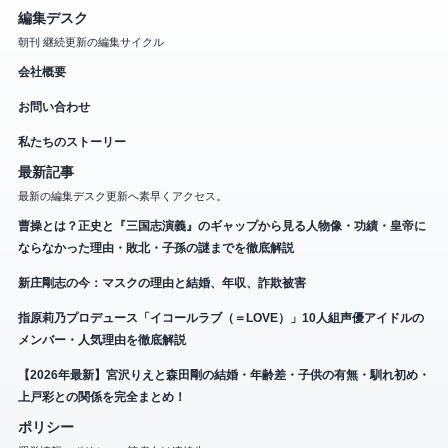
編集デスク
朝刊 継続更新の編集サイクル
会社概要
お問い合わせ
私たちのストーリー
最新記事
最新の編集デスク更新へ素早くアクセス。
曹操とは？正史と『三国志演義』のギャップから見る人物像・功績・皇帝に
ならなかった理由・敗北・子孫の謎までを徹底解説
新庄剛志の今：マスクの理由と結婚、年収、詐欺被害
指原莉乃プロデュース「イコールラブ（＝LOVE）」10人組声優アイドルの
メンバー・人気理由を徹底解説
【2026年最新】宮沢りえと森田剛の結婚・年齢差・子供の有無・馴れ初め・
上戸彩との関係を完全まとめ！
ポリシー