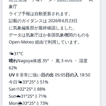
象庁
ライブ予報は自動更新されます。
記載のガイダンスは 2026年6月23日
に気象編集部が最終確認しました。
データは気象庁ほか各国気象機関のものを
Open-Meteo 経由で利用しています。
🌤️
31°
C
晴れ
Nagoya
体感 35° ・ 風 3 m/s ・ 湿度
62%
UV
8 非常に強い
日の出
05:05
日の入
18:50
今日
🌤️
33°
25°
💧51%
Sat
⛅
32°
25°
💧88%
Sun
☁️
31°
25°
💧71%
Mon
🌦️
33°
25°
💧73%