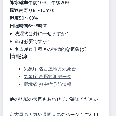
降水確率
午前10%、午後20%
風速
南寄り8〜10m/s
湿度
50〜60%
日照時間
6〜8時間
洗濯物は外に干せますか?
傘は必要ですか?
名古屋市千種区の特徴的な気象は?
情報源
気象庁 名古屋地方気象台
気象庁 高層観測データ
環境省 熱中症予防情報
他の地域の天気もあわせてご確認ください
。
名古屋の天気
や
週間天気
のページもご利用