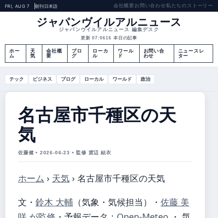
会社概要
お問い合わせ
私たちのストーリー
FRI, AUG 7
朝刊
日本語
ジャパンヴイルアルニュース
ジャパンヴイルアルニュース 編集デスク
更新 07:06
16 本日の記事
ホー
天
会社概
ブロ
ローカ
ワール
お問い合
ニュースレ
ム
気
要
グ
ル
ド
わせ
ター
テック
ビジネス
ブログ
ローカル
ワールド
政治
名古屋市千種区の天
気
佐藤健 • 2026-06-23 • 監修 渡辺 結衣
ホーム
›
天気
›
名古屋市千種区の天気
文・
鈴木 大輔
（気象・気候担当）
・
佐藤 美
咲 が監修
・
予報データ：
Open-Meteo
・ 気