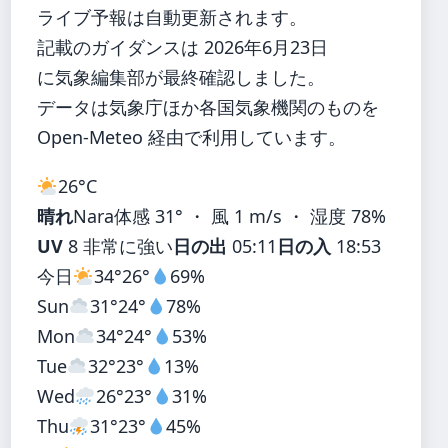
ライブ予報は自動更新されます。
記載のガイダンスは 2026年6月23日
に気象編集部が最終確認しました。
データは気象庁ほか各国気象機関のものを
Open-Meteo 経由で利用しています。
26°
C
晴れ
Nara
体感 31° ・ 風 1 m/s ・ 湿度 78%
UV
8 非常に強い
日の出
05:11
日の入
18:53
今日
34°
26°
69%
Sun
31°
24°
78%
Mon
34°
24°
53%
Tue
32°
23°
13%
Wed
26°
23°
31%
Thu
31°
23°
45%