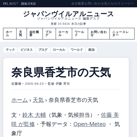
会社概要
お問い合わせ
私たちのストーリー
昼版
日本語
FRI, AUG 7
ジャパンヴイルアルニュース
ジャパンヴイルアルニュース 編集デスク
更新 15:04
16 本日の記事
ホー
天
会社概
ブロ
ローカ
ワール
お問い合わ
ニュースレ
ム
気
要
グ
ル
ド
せ
ター
テック
ビジネス
ブログ
ローカル
ワールド
政治
奈良県香芝市の天気
佐藤健 • 2026-06-23 • 監修 伊藤 芽衣
ホーム
›
天気
›
奈良県香芝市の天気
文・
鈴木 大輔
（気象・気候担当）
・
佐藤 美
咲 が監修
・
予報データ：
Open-Meteo
・ 気
象庁