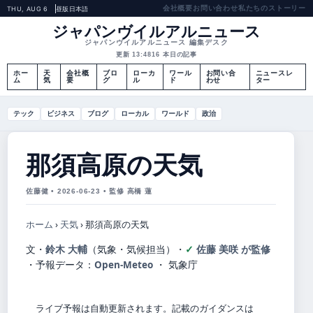
会社概要
お問い合わせ
私たちのストーリー
THU, AUG 6
昼版
日本語
ジャパンヴイルアルニュース
ジャパンヴイルアルニュース 編集デスク
更新 13:48
16 本日の記事
ホー
天
会社概
ブロ
ローカ
ワール
お問い合
ニュースレ
ム
気
要
グ
ル
ド
わせ
ター
テック
ビジネス
ブログ
ローカル
ワールド
政治
那須高原の天気
佐藤健 • 2026-06-23 • 監修 高橋 蓮
ホーム
›
天気
›
那須高原の天気
文・
鈴木 大輔
（気象・気候担当）
・
佐藤 美咲 が監修
・
予報データ：
Open-Meteo
・ 気象庁
ライブ予報は自動更新されます。記載のガイダンスは