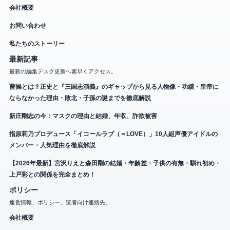
会社概要
お問い合わせ
私たちのストーリー
最新記事
最新の編集デスク更新へ素早くアクセス。
曹操とは？正史と『三国志演義』のギャップから見る人物像・功績・皇帝に
ならなかった理由・敗北・子孫の謎までを徹底解説
新庄剛志の今：マスクの理由と結婚、年収、詐欺被害
指原莉乃プロデュース「イコールラブ（＝LOVE）」10人組声優アイドルの
メンバー・人気理由を徹底解説
【2026年最新】宮沢りえと森田剛の結婚・年齢差・子供の有無・馴れ初め・
上戸彩との関係を完全まとめ！
ポリシー
運営情報、ポリシー、読者向け連絡先。
会社概要