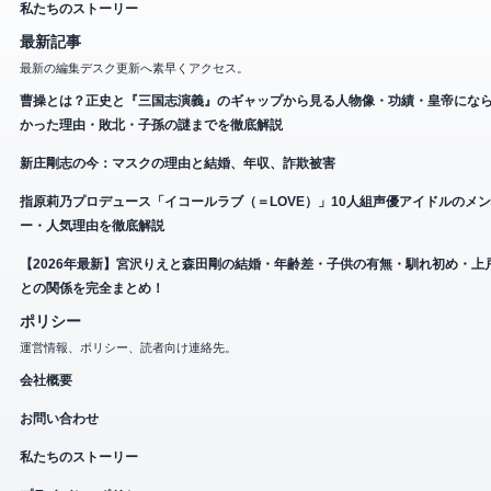
私たちのストーリー
最新記事
最新の編集デスク更新へ素早くアクセス。
曹操とは？正史と『三国志演義』のギャップから見る人物像・功績・皇帝にな
かった理由・敗北・子孫の謎までを徹底解説
新庄剛志の今：マスクの理由と結婚、年収、詐欺被害
指原莉乃プロデュース「イコールラブ（＝LOVE）」10人組声優アイドルのメ
ー・人気理由を徹底解説
【2026年最新】宮沢りえと森田剛の結婚・年齢差・子供の有無・馴れ初め・上
との関係を完全まとめ！
ポリシー
運営情報、ポリシー、読者向け連絡先。
会社概要
お問い合わせ
私たちのストーリー