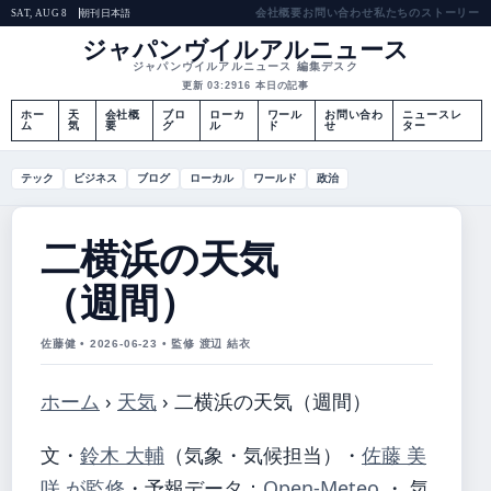
会社概要
お問い合わせ
私たちのストーリー
朝刊
日本語
SAT, AUG 8
ジャパンヴイルアルニュース
ジャパンヴイルアルニュース 編集デスク
更新 03:29
16 本日の記事
ホー
天
会社概
ブロ
ローカ
ワール
お問い合わ
ニュースレ
ム
気
要
グ
ル
ド
せ
ター
テック
ビジネス
ブログ
ローカル
ワールド
政治
二横浜の天気
（週間）
佐藤健 • 2026-06-23 • 監修 渡辺 結衣
ホーム
›
天気
›
二横浜の天気（週間）
文・
鈴木 大輔
（気象・気候担当）
・
佐藤 美
咲 が監修
・
予報データ：
Open-Meteo
・ 気