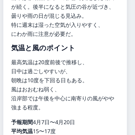
が続く。後半になると気圧の谷が近づき、
曇りや雨の日が混じる見込み。
特に週末は湿った空気が入りやすく、
にわか雨に注意が必要だ。
気温と風のポイント
最高気温は20度前後で推移し、
日中は過ごしやすいが、
朝晩は10度を下回る日もある。
風はおおむね弱く、
沿岸部では午後を中心に南寄りの風がやや
強まる程度。
予報期間
4月7日〜4月20日
平均気温
15〜17度