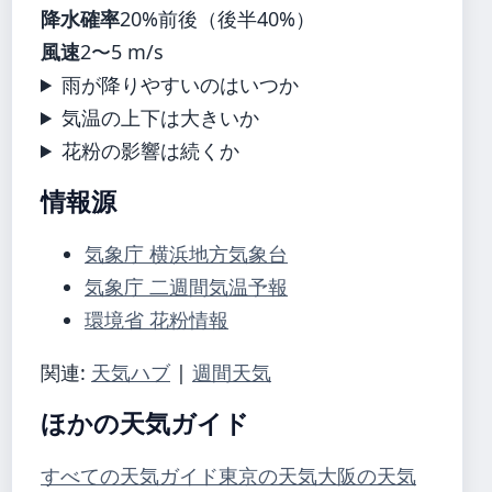
降水確率
20%前後（後半40%）
風速
2〜5 m/s
雨が降りやすいのはいつか
気温の上下は大きいか
花粉の影響は続くか
情報源
気象庁 横浜地方気象台
気象庁 二週間気温予報
環境省 花粉情報
関連:
天気ハブ
|
週間天気
ほかの天気ガイド
すべての天気ガイド
東京の天気
大阪の天気