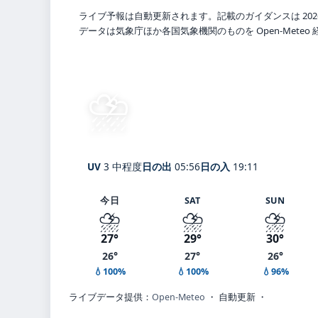
ライブ予報は自動更新されます。記載のガイダンスは 202
データは気象庁ほか各国気象機関のものを Open-Mete
⛈️
雷雨・ひょう
27°
C
Okinawa
体感 29° ・ 風 11 m/s ・
UV
3 中程度
日の出
05:56
日の入
19:11
今日
SAT
SUN
⛈️
⛈️
⛈️
27°
29°
30°
26°
27°
26°
💧100%
💧100%
💧96%
ライブデータ提供：
Open-Meteo
・ 自動更新 ・