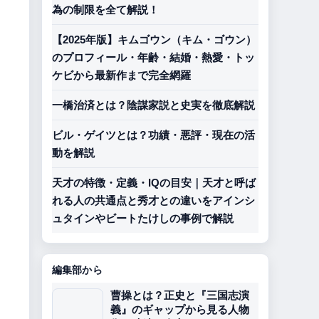
為の制限を全て解説！
【2025年版】キムゴウン（キム・ゴウン）
のプロフィール・年齢・結婚・熱愛・トッ
ケビから最新作まで完全網羅
一橋治済とは？陰謀家説と史実を徹底解説
ビル・ゲイツとは？功績・悪評・現在の活
動を解説
天才の特徴・定義・IQの目安｜天才と呼ば
れる人の共通点と秀才との違いをアインシ
ュタインやビートたけしの事例で解説
編集部から
曹操とは？正史と『三国志演
義』のギャップから見る人物