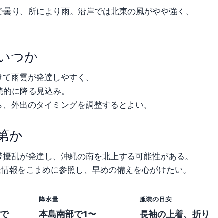
で曇り、所により雨。沿岸では北東の風がやや強く、
いつか
けて雨雲が発達しやすく、
続的に降る見込み。
ら、外出のタイミングを調整するとよい。
第か
帯擾乱が発達し、沖縄の南を北上する可能性がある。
風情報をこまめに参照し、早めの備えを心がけたい。
降水量
服装の目安
で
本島南部で1〜
長袖の上着、折り