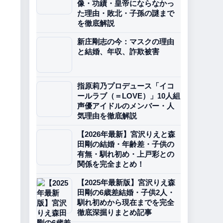
像・功績・皇帝にならなかっ
た理由・敗北・子孫の謎まで
を徹底解説
新庄剛志の今：マスクの理由
と結婚、年収、詐欺被害
指原莉乃プロデュース「イコ
ールラブ（＝LOVE）」10人組
声優アイドルのメンバー・人
気理由を徹底解説
【2026年最新】宮沢りえと森
田剛の結婚・年齢差・子供の
有無・馴れ初め・上戸彩との
関係を完全まとめ！
【2025年最新版】宮沢りえ森
田剛の6歳差結婚・子供2人・
馴れ初めから現在までを完全
徹底深掘りまとめ記事