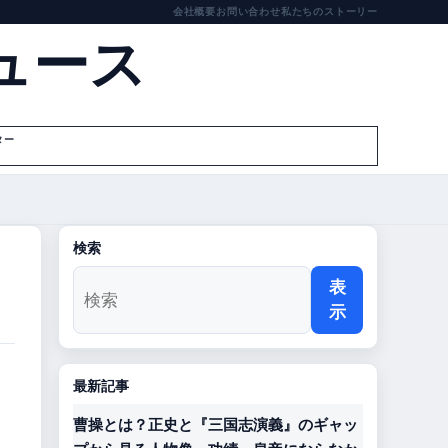
会社概要
お問い合わせ
私たちのストーリー
ュース
ター
検索
表
示
最新記事
曹操とは？正史と『三国志演義』のギャッ