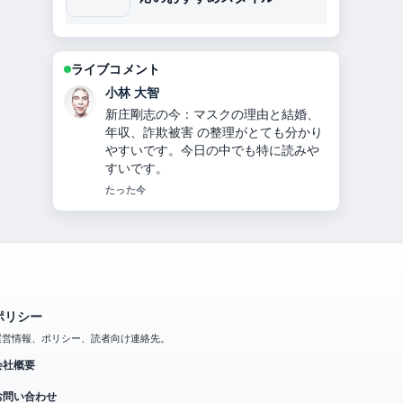
ライブコメント
田中 美咲
指原莉乃プロデュース「イコールラブ
（＝LOVE）」10人組声優アイドルの
メンバー・人気理由を徹底解説 を追っ
ていますが、この解説は落ち着いてい
て信頼できます。
3 分前
ポリシー
運営情報、ポリシー、読者向け連絡先。
会社概要