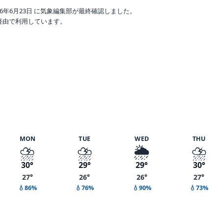
6年6月23日 に気象編集部が最終確認しました。
o 経由で利用しています。
 湿度 95%
MON
TUE
WED
THU
⛈️
⛈️
🌦️
⛈️
30°
29°
29°
30°
27°
26°
26°
27°
💧86%
💧76%
💧90%
💧73%