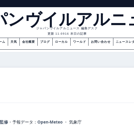
パンヴイルアルニ
ジャパンヴイルアルニュース 編集デスク
更新 11:09
16 本日の記事
ーム
天気
会社概要
ブログ
ローカル
ワールド
お問い合わせ
ニュースレ
が監修
・
予報データ：
Open-Meteo
・ 気象庁