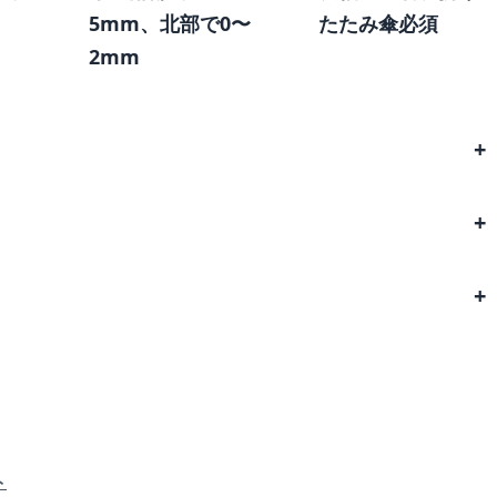
5mm、北部で0〜
たたみ傘必須
2mm
ト