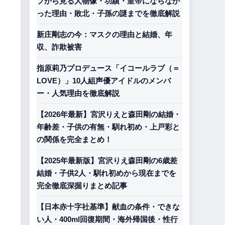
プから見る人物像・功績・皇帝にならなか
った理由・敗北・子孫の謎までを徹底解説
新庄剛志の今：マスクの理由と結婚、年
収、詐欺被害
指原莉乃プロデュース「イコールラブ（＝
LOVE）」10人組声優アイドルのメンバ
ー・人気理由を徹底解説
【2026年最新】宮沢りえと森田剛の結婚・
年齢差・子供の有無・馴れ初め・上戸彩と
の関係を完全まとめ！
【2025年最新版】宮沢りえ森田剛の6歳差
結婚・子供2人・馴れ初めから現在までを
完全徹底深掘りまとめ記事
【日本赤十字社基準】献血の条件・できな
い人・400ml回復期間・海外帰国後・性行