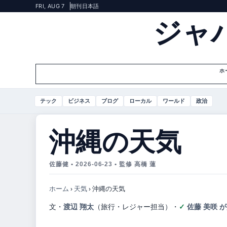
FRI, AUG 7
朝刊
日本語
ジャ
ホ
テック
ビジネス
ブログ
ローカル
ワールド
政治
沖縄の天気
佐藤健 • 2026-06-23 • 監修 高橋 蓮
ホーム
›
天気
›
沖縄の天気
文・
渡辺 翔太
（旅行・レジャー担当）
・
佐藤 美咲 