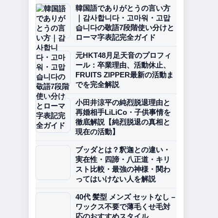
韓国語でありがとうの言い方
｜감사합니다・고마워・고맙
습니다の敬語7段階使い分けと
ローマ字表記完全ガイド
元HKT48月足天音のプロフィ
ール：卒業理由、活動休止、
FRUITS ZIPPER最新の活動ま
でを完全解説
小田井涼平の純烈脱退理由と
再婚相手LiLiCo・子供事情を
徹底解説【純烈脱退の真相と
現在の活動】
ブッダとは？釈迦との違い・
実在性・四諦・八正道・キリ
スト比較・最強の神様・関わ
ってはいけない人を解説
40代 髪型 メンズ セットなし –
ワックス不要で薄毛くせ毛対
応のおすすめスタイル