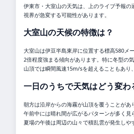
伊東市・大室山の天気は、上のライブ予報の
視界が急変する可能性があります。
大室山の天候の特徴は？
大室山は伊豆半島東岸に位置する標高580メ
2倍程度強まる傾向があります。特に冬型の
山頂では瞬間風速15m/sを超えることもあ
一日のうちで天気はどう変わ
朝方は沿岸からの海霧が山頂を覆うことがあ
午前中には晴れ間が広がるパターンが多く見
夏場の午後は周辺の山々で積乱雲が発生しや