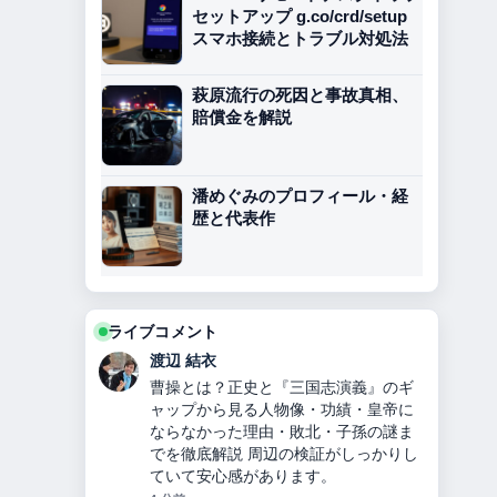
セットアップ g.co/crd/setup
スマホ接続とトラブル対処法
萩原流行の死因と事故真相、
賠償金を解説
潘めぐみのプロフィール・経
歴と代表作
ライブコメント
渡辺 結衣
曹操とは？正史と『三国志演義』のギ
ャップから見る人物像・功績・皇帝に
ならなかった理由・敗北・子孫の謎ま
でを徹底解説 周辺の検証がしっかりし
ていて安心感があります。