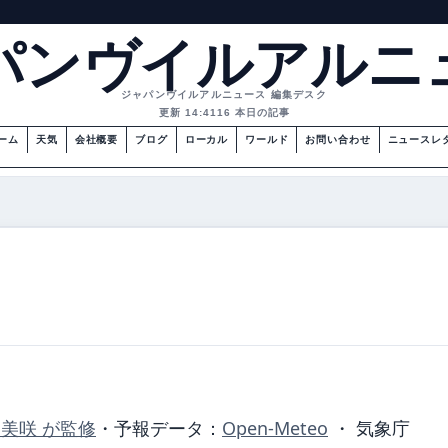
パンヴイルアルニ
ジャパンヴイルアルニュース 編集デスク
更新 14:41
16 本日の記事
ーム
天気
会社概要
ブログ
ローカル
ワールド
お問い合わせ
ニュースレ
 美咲 が監修
・
予報データ：
Open-Meteo
・ 気象庁