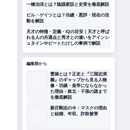
一橋治済とは？陰謀家説と史実を徹底解説
ビル・ゲイツとは？功績・悪評・現在の活
動を解説
天才の特徴・定義・IQの目安｜天才と呼ば
れる人の共通点と秀才との違いをアインシ
ュタインやビートたけしの事例で解説
編集部から
曹操とは？正史と『三国志演
義』のギャップから見る人物
像・功績・皇帝にならなかっ
た理由・敗北・子孫の謎まで
を徹底解説
新庄剛志の今：マスクの理由
と結婚、年収、詐欺被害