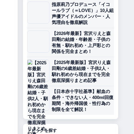
指原莉乃プロデュース「イコ
ールラブ（＝LOVE）」10人組
声優アイドルのメンバー・人
気理由を徹底解説
【2026年最新】宮沢りえと森
田剛の結婚・年齢差・子供の
有無・馴れ初め・上戸彩との
関係を完全まとめ！
【2025年最新版】宮沢りえ森
田剛の6歳差結婚・子供2人・
馴れ初めから現在までを完全
徹底深掘りまとめ記事
【日本赤十字社基準】献血の
条件・できない人・400ml回復
期間・海外帰国後・性行為の
制限を全て解説！
トピックを探す