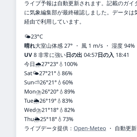
ライブ予報は自動更新されます。記載のガイダンス
に気象編集部が最終確認しました。データは気象
経由で利用しています。
🌤️
23°
C
晴れ
大室山
体感 27° ・ 風 1 m/s ・ 湿度 94%
UV
8 非常に強い
日の出
04:57
日の入
18:41
今日
🌧️
27°
23°
💧100%
Sat
🌤️
27°
21°
💧86%
Sun
⛅
26°
21°
💧60%
Mon
⛈️
26°
20°
💧89%
Tue
🌦️
26°
19°
💧83%
Wed
⛈️
21°
18°
💧82%
Thu
🌦️
25°
18°
💧73%
ライブデータ提供：
Open-Meteo
・ 自動更新