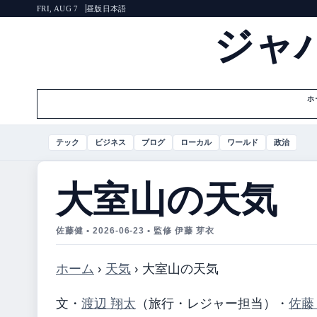
昼版
日本語
FRI, AUG 7
ジャ
ホ
テック
ビジネス
ブログ
ローカル
ワールド
政治
大室山の天気
佐藤健 • 2026-06-23 • 監修 伊藤 芽衣
ホーム
›
天気
›
大室山の天気
文・
渡辺 翔太
（旅行・レジャー担当）
・
佐藤