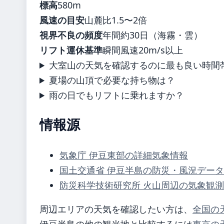
標高
580m
風速の目安
山麓比1.5〜2倍
視界不良の頻度
年間約30日（海霧・雲）
リフト運休基準
瞬間風速20m/s以上
大室山の天気を確認するのに最も良い時間
夏場の山頂で必要な持ち物は？
雨の日でもリフトに乗れますか？
情報源
気象庁 伊豆東部の詳細気象情報
国土交通省 伊豆半島の防災・風況データ
防災科学技術研究所 火山周辺の気象観測
周辺エリアの天気を確認したい方は、
全国の