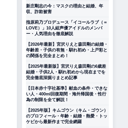
新庄剛志の今：マスクの理由と結婚、年
収、詐欺被害
指原莉乃プロデュース「イコールラブ（＝
LOVE）」10人組声優アイドルのメンバ
ー・人気理由を徹底解説
【2026年最新】宮沢りえと森田剛の結婚・
年齢差・子供の有無・馴れ初め・上戸彩と
の関係を完全まとめ！
【2025年最新版】宮沢りえ森田剛の6歳差
結婚・子供2人・馴れ初めから現在までを
完全徹底深掘りまとめ記事
【日本赤十字社基準】献血の条件・できな
い人・400ml回復期間・海外帰国後・性行
為の制限を全て解説！
【2025年版】キムゴウン（キム・ゴウン）
のプロフィール・年齢・結婚・熱愛・トッ
ケビから最新作まで完全網羅