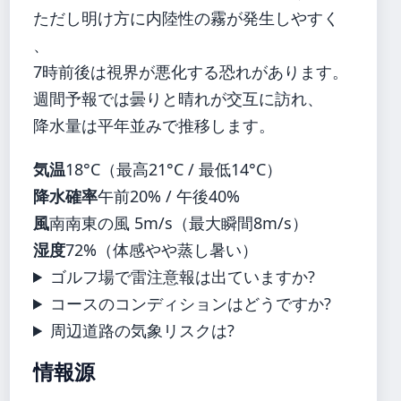
ただし明け方に内陸性の霧が発生しやすく
、
7時前後は視界が悪化する恐れがあります。
週間予報では曇りと晴れが交互に訪れ、
降水量は平年並みで推移します。
気温
18°C（最高21°C / 最低14°C）
降水確率
午前20% / 午後40%
風
南南東の風 5m/s（最大瞬間8m/s）
湿度
72%（体感やや蒸し暑い）
ゴルフ場で雷注意報は出ていますか?
コースのコンディションはどうですか?
周辺道路の気象リスクは?
情報源