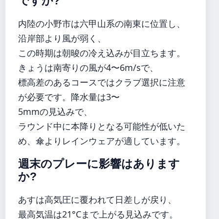
ですか?
内陸の小野市は六甲山系の南東に位置し、
沿岸部より風が弱く、
この時期は朝晙の冷え込みが目立ちます。
きょうは南寄りの風が4〜6m/sで、
標高差のあるコースではクラブ選択に注意
が必要です。降水量は3〜
5mmの見込みで、
ラウンド中に本降りとなる可能性が低いた
め、傘よりレインウェアが適しています。
週末のプレーに影響はあります
か?
あすは高気圧に覆われて日差しが戻り、
最高気温は21°Cまで上がる見込みです。