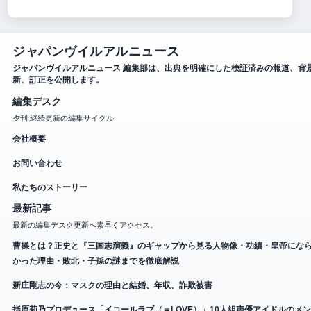
ジャパンヴイルアルニュース
ジャパンヴイルアルニュース 編集部は、出典を明確にした検証済みの報道、背
新、訂正を公開します。
編集デスク
夕刊 継続更新の編集サイクル
会社概要
お問い合わせ
私たちのストーリー
最新記事
最新の編集デスク更新へ素早くアクセス。
曹操とは？正史と『三国志演義』のギャップから見る人物像・功績・皇帝にな
かった理由・敗北・子孫の謎までを徹底解説
新庄剛志の今：マスクの理由と結婚、年収、詐欺被害
指原莉乃プロデュース「イコールラブ（＝LOVE）」10人組声優アイドルのメ