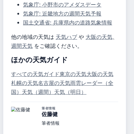
気象庁: 小野市のアメダスデータ
気象庁: 近畿地方の週間天気予報
国土交通省: 兵庫県内の道路気象情報
他の地域の天気は
天気ハブ
や
大阪の天気
、
週間天気
をご確認ください。
ほかの天気ガイド
すべての天気ガイド
東京の天気
大阪の天気
札幌の天気
名古屋の天気
雨雲レーダー（全
国）
天気（週間）
天気（明日）
筆者情報
佐藤健
筆者情報