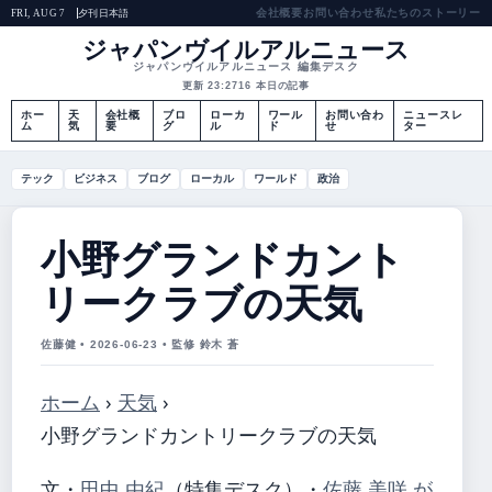
会社概要
お問い合わせ
私たちのストーリー
夕刊
日本語
FRI, AUG 7
ジャパンヴイルアルニュース
ジャパンヴイルアルニュース 編集デスク
更新 23:27
16 本日の記事
ホー
天
会社概
ブロ
ローカ
ワール
お問い合わ
ニュースレ
ム
気
要
グ
ル
ド
せ
ター
テック
ビジネス
ブログ
ローカル
ワールド
政治
小野グランドカント
リークラブの天気
佐藤健 • 2026-06-23 • 監修 鈴木 蒼
ホーム
›
天気
›
小野グランドカントリークラブの天気
文・
田中 由紀
（特集デスク）
・
佐藤 美咲 が