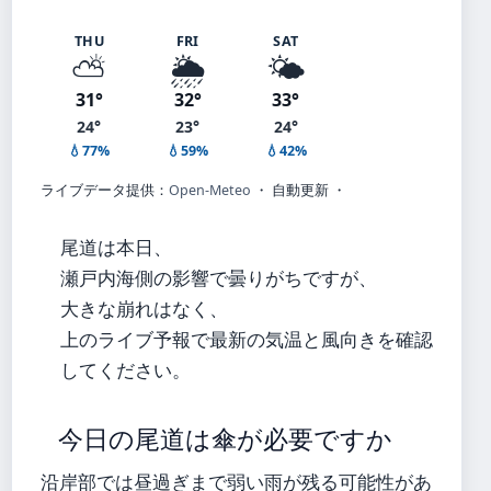
THU
FRI
SAT
⛅
🌦️
🌤️
31°
32°
33°
24°
23°
24°
💧77%
💧59%
💧42%
ライブデータ提供：
Open-Meteo
・ 自動更新 ・
尾道は本日、
瀬戸内海側の影響で曇りがちですが、
大きな崩れはなく、
上のライブ予報で最新の気温と風向きを確認
してください。
今日の尾道は傘が必要ですか
沿岸部では昼過ぎまで弱い雨が残る可能性があ