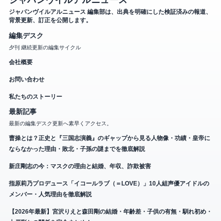
ジャパンヴイルアルニュース 編集部は、出典を明確にした検証済みの報道、
背景更新、訂正を公開します。
編集デスク
夕刊 継続更新の編集サイクル
会社概要
お問い合わせ
私たちのストーリー
最新記事
最新の編集デスク更新へ素早くアクセス。
曹操とは？正史と『三国志演義』のギャップから見る人物像・功績・皇帝に
ならなかった理由・敗北・子孫の謎までを徹底解説
新庄剛志の今：マスクの理由と結婚、年収、詐欺被害
指原莉乃プロデュース「イコールラブ（＝LOVE）」10人組声優アイドルの
メンバー・人気理由を徹底解説
【2026年最新】宮沢りえと森田剛の結婚・年齢差・子供の有無・馴れ初め・