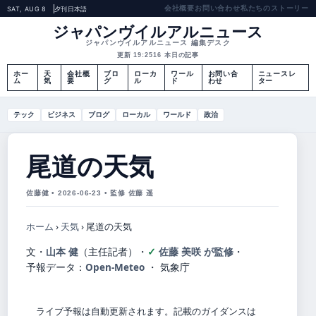
会社概要
お問い合わせ
私たちのストーリー
SAT, AUG 8
夕刊
日本語
ジャパンヴイルアルニュース
ジャパンヴイルアルニュース 編集デスク
更新 19:25
16 本日の記事
ホー
天
会社概
ブロ
ローカ
ワール
お問い合
ニュースレ
ム
気
要
グ
ル
ド
わせ
ター
テック
ビジネス
ブログ
ローカル
ワールド
政治
尾道の天気
佐藤健 • 2026-06-23 • 監修 佐藤 遥
ホーム
›
天気
›
尾道の天気
文・
山本 健
（主任記者）
・
佐藤 美咲 が監修
・
予報データ：
Open-Meteo
・ 気象庁
ライブ予報は自動更新されます。記載のガイダンスは