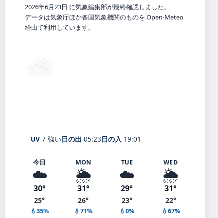
2026年6月23日 に気象編集部が最終確認しました。
データは気象庁ほか各国気象機関のものを Open-Meteo
経由で利用しています。
⛅
25°
C
晴れ時々曇り
Onomichi
体感 29° ・ 風 2 m/s ・ 湿度 78%
UV
7 強い
日の出
05:23
日の入
19:01
今日
MON
TUE
WED
☁️
🌦️
☁️
🌦️
30°
31°
29°
31°
25°
26°
23°
22°
💧35%
💧71%
💧0%
💧67%