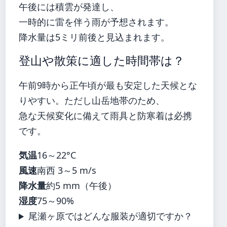
午後には積雲が発達し、
一時的に雷を伴う雨が予想されます。
降水量は5ミリ前後と見込まれます。
登山や散策に適した時間帯は？
午前9時から正午頃が最も安定した天候とな
りやすい。ただし山岳地帯のため、
急な天候変化に備えて雨具と防寒着は必携
です。
気温
16～22°C
風速
南西 3～5 m/s
降水量
約5 mm（午後）
湿度
75～90%
尾瀬ヶ原ではどんな服装が適切ですか？