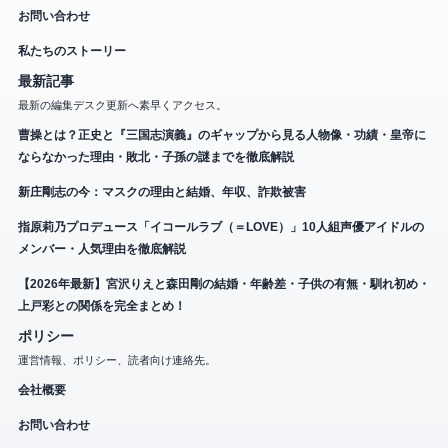
お問い合わせ
私たちのストーリー
最新記事
最新の編集デスク更新へ素早くアクセス。
曹操とは？正史と『三国志演義』のギャップから見る人物像・功績・皇帝に
ならなかった理由・敗北・子孫の謎までを徹底解説
新庄剛志の今：マスクの理由と結婚、年収、詐欺被害
指原莉乃プロデュース「イコールラブ（＝LOVE）」10人組声優アイドルの
メンバー・人気理由を徹底解説
【2026年最新】宮沢りえと森田剛の結婚・年齢差・子供の有無・馴れ初め・
上戸彩との関係を完全まとめ！
ポリシー
運営情報、ポリシー、読者向け連絡先。
会社概要
お問い合わせ