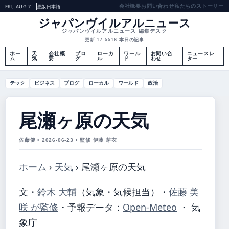
会社概要
お問い合わせ
私たちのストーリー
FRI, AUG 7
昼版
日本語
ジャパンヴイルアルニュース
ジャパンヴイルアルニュース 編集デスク
更新 17:55
16 本日の記事
ホー
天
会社概
ブロ
ローカ
ワール
お問い合
ニュースレ
ム
気
要
グ
ル
ド
わせ
ター
テック
ビジネス
ブログ
ローカル
ワールド
政治
尾瀬ヶ原の天気
佐藤健 • 2026-06-23 • 監修 伊藤 芽衣
ホーム
›
天気
›
尾瀬ヶ原の天気
文・
鈴木 大輔
（気象・気候担当）
・
佐藤 美
咲 が監修
・
予報データ：
Open-Meteo
・ 気
象庁