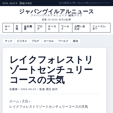
会社概要
お問い合わせ
私たちのストーリー
SUN, AUG 9
昼版
日本語
ジャパンヴイルアルニュース
ジャパンヴイルアルニュース 編集デスク
更新 15:54
16 本日の記事
ホー
天
会社概
ブロ
ローカ
ワール
お問い合
ニュースレ
ム
気
要
グ
ル
ド
わせ
ター
テック
ビジネス
ブログ
ローカル
ワールド
政治
レイクフォレストリ
ゾートセンチュリー
コースの天気
佐藤健 • 2026-06-23 • 監修 渡辺 結衣
ホーム
›
天気
›
レイクフォレストリゾートセンチュリーコースの天気