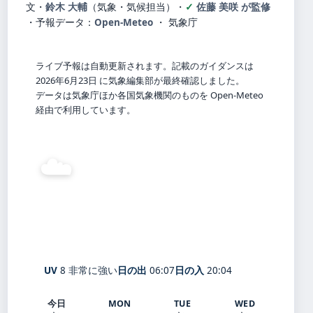
文・
鈴木 大輔
（気象・気候担当）
・
佐藤 美咲 が監修
・
予報データ：
Open-Meteo
・ 気象庁
ライブ予報は自動更新されます。記載のガイダンスは
2026年6月23日 に気象編集部が最終確認しました。
データは気象庁ほか各国気象機関のものを Open-Meteo
経由で利用しています。
☁️
31°
C
曇り
レイクウッド
体感 29° ・ 風 1 m/s ・ 湿度 13%
UV
8 非常に強い
日の出
06:07
日の入
20:04
今日
MON
TUE
WED