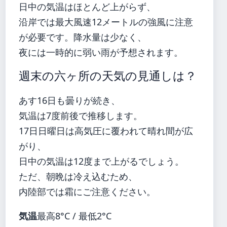
日中の気温はほとんど上がらず、
沿岸では最大風速12メートルの強風に注意
が必要です。降水量は少なく、
夜には一時的に弱い雨が予想されます。
週末の六ヶ所の天気の見通しは？
あす16日も曇りが続き、
気温は7度前後で推移します。
17日日曜日は高気圧に覆われて晴れ間が広
がり、
日中の気温は12度まで上がるでしょう。
ただ、朝晩は冷え込むため、
内陸部では霜にご注意ください。
気温
最高8°C / 最低2°C