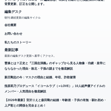
背景更新、訂正を公開します。
編集デスク
朝刊 継続更新の編集サイクル
会社概要
お問い合わせ
私たちのストーリー
最新記事
最新の編集デスク更新へ素早くアクセス。
曹操とは？正史と『三国志演義』のギャップから見る人物像・功績・皇帝に
ならなかった理由・敗北・子孫の謎までを徹底解説
新庄剛志の今：マスクの理由と結婚、年収、詐欺被害
指原莉乃プロデュース「イコールラブ（＝LOVE）」10人組声優アイドルの
メンバー・人気理由を徹底解説
【2026年最新】宮沢りえと森田剛の結婚・年齢差・子供の有無・馴れ初め・
上戸彩との関係を完全まとめ！