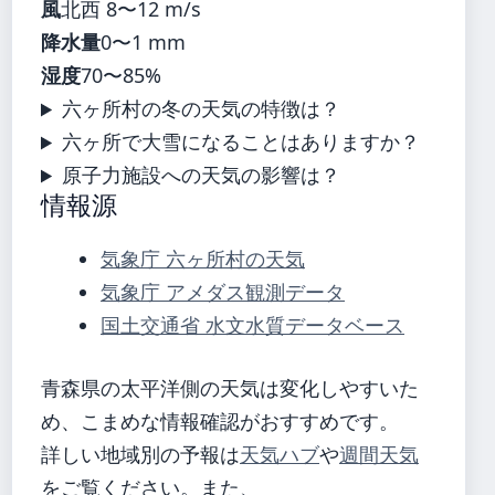
風
北西 8〜12 m/s
降水量
0〜1 mm
湿度
70〜85%
六ヶ所村の冬の天気の特徴は？
六ヶ所で大雪になることはありますか？
原子力施設への天気の影響は？
情報源
気象庁 六ヶ所村の天気
気象庁 アメダス観測データ
国土交通省 水文水質データベース
青森県の太平洋側の天気は変化しやすいた
め、こまめな情報確認がおすすめです。
詳しい地域別の予報は
天気ハブ
や
週間天気
をご覧ください。また、