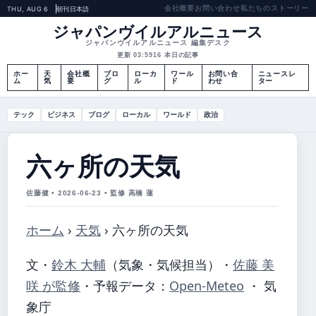
会社概要
お問い合わせ
私たちのストーリー
THU, AUG 6
朝刊
日本語
ジャパンヴイルアルニュース
ジャパンヴイルアルニュース 編集デスク
更新 03:59
16 本日の記事
ホー
天
会社概
ブロ
ローカ
ワール
お問い合
ニュースレ
ム
気
要
グ
ル
ド
わせ
ター
テック
ビジネス
ブログ
ローカル
ワールド
政治
六ヶ所の天気
佐藤健 • 2026-06-23 • 監修 高橋 蓮
ホーム
›
天気
›
六ヶ所の天気
文・
鈴木 大輔
（気象・気候担当）
・
佐藤 美
咲 が監修
・
予報データ：
Open-Meteo
・ 気
象庁