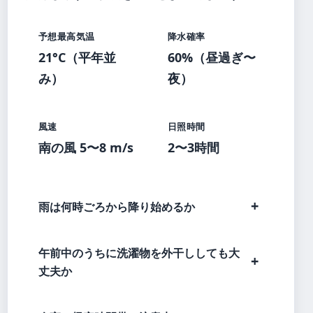
予想最高気温
降水確率
21°C（平年並
60%（昼過ぎ〜
み）
夜）
風速
日照時間
南の風 5〜8 m/s
2〜3時間
雨は何時ごろから降り始めるか
午前中のうちに洗濯物を外干ししても大
丈夫か