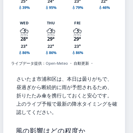
25°
24°
23°
22°
💧39%
💧95%
💧79%
💧46%
WED
THU
FRI
⛈️
⛈️
⛈️
28°
29°
29°
23°
22°
23°
💧86%
💧86%
💧86%
ライブデータ提供：
Open-Meteo
・ 自動更新 ・
さいたま市浦和区は、本日は曇りがちで、
昼過ぎから断続的に雨が予想されるため、
折りたたみ傘を携行しておくと安心です。
上のライブ予報で最新の降水タイミングを確
認してください。
風の影響はどの程度か