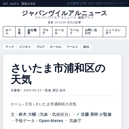
会社概要
お問い合わせ
私たちのストーリー
SAT, AUG 8
昼版
日本語
ジャパンヴイルアルニュース
ジャパンヴイルアルニュース 編集デスク
更新 14:51
16 本日の記事
ホー
天
会社概
ブロ
ローカ
ワール
お問い合
ニュースレ
ム
気
要
グ
ル
ド
わせ
ター
テック
ビジネス
ブログ
ローカル
ワールド
政治
さいたま市浦和区の
天気
佐藤健 • 2026-06-23 • 監修 渡辺 結衣
ホーム
›
天気
›
さいたま市浦和区の天気
文・
鈴木 大輔
（気象・気候担当）
・
佐藤 美咲 が監修
・
予報データ：
Open-Meteo
・ 気象庁