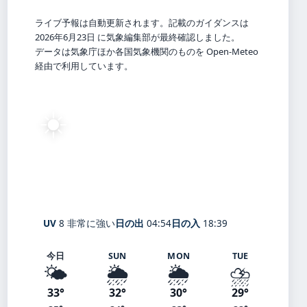
ライブ予報は自動更新されます。記載のガイダンスは
2026年6月23日 に気象編集部が最終確認しました。
データは気象庁ほか各国気象機関のものを Open-Meteo
経由で利用しています。
☀️
26°
C
快晴
Saitama
体感 31° ・ 風 1 m/s ・ 湿度 89%
UV
8 非常に強い
日の出
04:54
日の入
18:39
今日
SUN
MON
TUE
🌤️
🌦️
🌦️
⛈️
33°
32°
30°
29°