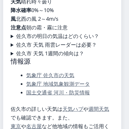
天気
晴れ時々曇り
降水確率
0%～10%
風
北西の風 2～4m/s
注意点
朝の霜・霧に注意
佐久市の明日の気温はどのくらい？
佐久市 天気 雨雲レーダーは必要？
佐久市 天気 1週間の傾向は？
情報源
気象庁 佐久市の天気
気象庁 地域気象観測データ
国土交通省 河川・防災情報
佐久市の詳しい天気は
天気ハブ
や
週間天気
でも確認できます。また、
東京
や
名古屋
など他地域の情報もご活用く