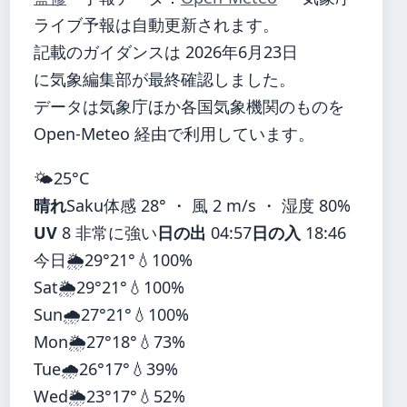
ライブ予報は自動更新されます。
記載のガイダンスは 2026年6月23日
に気象編集部が最終確認しました。
データは気象庁ほか各国気象機関のものを
Open-Meteo 経由で利用しています。
🌤️
25°
C
晴れ
Saku
体感 28° ・ 風 2 m/s ・ 湿度 80%
UV
8 非常に強い
日の出
04:57
日の入
18:46
今日
🌦️
29°
21°
💧100%
Sat
🌦️
29°
21°
💧100%
Sun
🌧️
27°
21°
💧100%
Mon
🌦️
27°
18°
💧73%
Tue
🌧️
26°
17°
💧39%
Wed
🌦️
23°
17°
💧52%