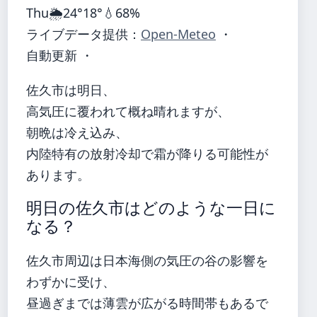
Thu
🌦️
24°
18°
💧68%
ライブデータ提供：
Open-Meteo
・
自動更新 ・
佐久市は明日、
高気圧に覆われて概ね晴れますが、
朝晩は冷え込み、
内陸特有の放射冷却で霜が降りる可能性が
あります。
明日の佐久市はどのような一日に
なる？
佐久市周辺は日本海側の気圧の谷の影響を
わずかに受け、
昼過ぎまでは薄雲が広がる時間帯もあるで