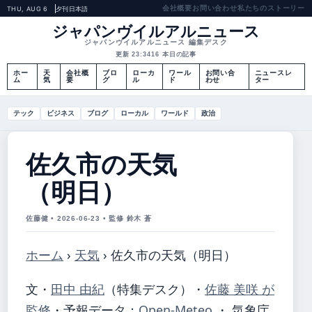
会社概要
お問い合わせ
私たちのストーリー
THU, AUG 6
夕刊
日本語
ジャパンヴイルアルニュース
ジャパンヴイルアルニュース 編集デスク
更新 23:34
16 本日の記事
ホー
天
会社概
ブロ
ローカ
ワール
お問い合
ニュースレ
ム
気
要
グ
ル
ド
わせ
ター
テック
ビジネス
ブログ
ローカル
ワールド
政治
佐久市の天気
（明日）
佐藤健 • 2026-06-23 • 監修 鈴木 蒼
ホーム
›
天気
›
佐久市の天気（明日）
文・
田中 由紀
（特集デスク）
・
佐藤 美咲 が
監修
・
予報データ：
Open-Meteo
・ 気象庁