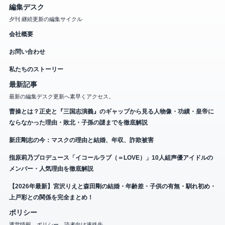
編集デスク
夕刊 継続更新の編集サイクル
会社概要
お問い合わせ
私たちのストーリー
最新記事
最新の編集デスク更新へ素早くアクセス。
曹操とは？正史と『三国志演義』のギャップから見る人物像・功績・皇帝に
ならなかった理由・敗北・子孫の謎までを徹底解説
新庄剛志の今：マスクの理由と結婚、年収、詐欺被害
指原莉乃プロデュース「イコールラブ（＝LOVE）」10人組声優アイドルの
メンバー・人気理由を徹底解説
【2026年最新】宮沢りえと森田剛の結婚・年齢差・子供の有無・馴れ初め・
上戸彩との関係を完全まとめ！
ポリシー
運営情報、ポリシー、読者向け連絡先。