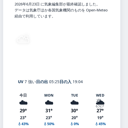
2026年6月23日 に気象編集部が最終確認しました。
データは気象庁ほか各国気象機関のものを Open-Meteo
経由で利用しています。
⛅
23°
C
晴れ時々曇り
Sengawa
体感 27° ・ 風 1 m/s ・ 湿度 89%
UV
7 強い
日の出
05:25
日の入
19:04
今日
MON
TUE
WED
☁️
☁️
☁️
🌦️
29°
31°
30°
27°
23°
23°
20°
19°
💧43%
💧50%
💧0%
💧45%