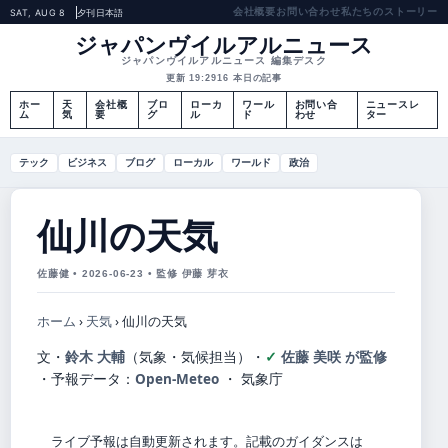
会社概要
お問い合わせ
私たちのストーリー
SAT, AUG 8
夕刊
日本語
ジャパンヴイルアルニュース
ジャパンヴイルアルニュース 編集デスク
更新 19:29
16 本日の記事
ホー
天
会社概
ブロ
ローカ
ワール
お問い合
ニュースレ
ム
気
要
グ
ル
ド
わせ
ター
テック
ビジネス
ブログ
ローカル
ワールド
政治
仙川の天気
佐藤健 • 2026-06-23 • 監修 伊藤 芽衣
ホーム
›
天気
›
仙川の天気
文・
鈴木 大輔
（気象・気候担当）
・
佐藤 美咲 が監修
・
予報データ：
Open-Meteo
・ 気象庁
ライブ予報は自動更新されます。記載のガイダンスは