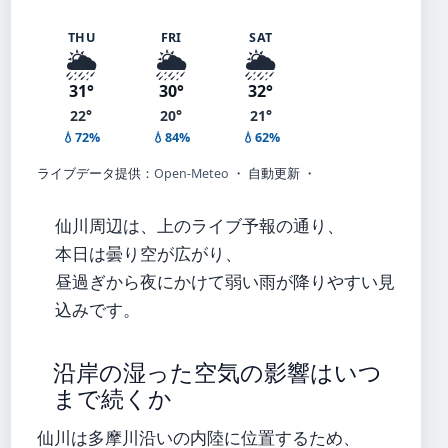
THU
FRI
SAT
🌦️
🌦️
🌦️
31°
30°
32°
22°
20°
21°
💧72%
💧84%
💧62%
ライブデータ提供：
Open-Meteo
・ 自動更新 ・
仙川周辺は、上のライブ予報の通り、
本日は曇り空が広がり、
昼過ぎから夜にかけて弱い雨が降りやすい見
込みです。
沿岸の湿った空気の影響はいつ
まで続くか
仙川は多摩川沿いの内陸に位置するため、