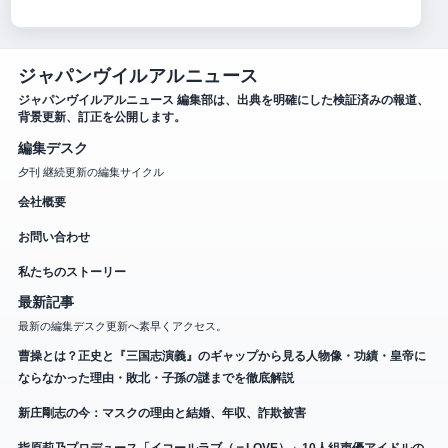
ジャパンヴイルアルニュース
ジャパンヴイルアルニュース 編集部は、出典を明確にした検証済みの報道、
背景更新、訂正を公開します。
編集デスク
夕刊 継続更新の編集サイクル
会社概要
お問い合わせ
私たちのストーリー
最新記事
最新の編集デスク更新へ素早くアクセス。
曹操とは？正史と『三国志演義』のギャップから見る人物像・功績・皇帝に
ならなかった理由・敗北・子孫の謎までを徹底解説
新庄剛志の今：マスクの理由と結婚、年収、詐欺被害
指原莉乃プロデュース「イコールラブ（＝LOVE）」10人組声優アイドルの