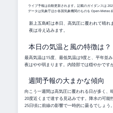
ライブ予報は自動更新されます。記載のガイダンスは 202
データは気象庁ほか各国気象機関のものを Open-Mete
新上五島町は本日、高気圧に覆われて晴れ
夜は冷え込みます。
本日の気温と風の特徴は？
最高気温は15度、最低気温は9度と、平年並
夜はやや弱まります。内陸部では穏やかです
週間予報の大まかな傾向
向こう一週間は高気圧に覆われる日が多く、
20度近くまで達する見込みです。降水の可能
25日頃に前線の影響で一時的に曇るでしょう