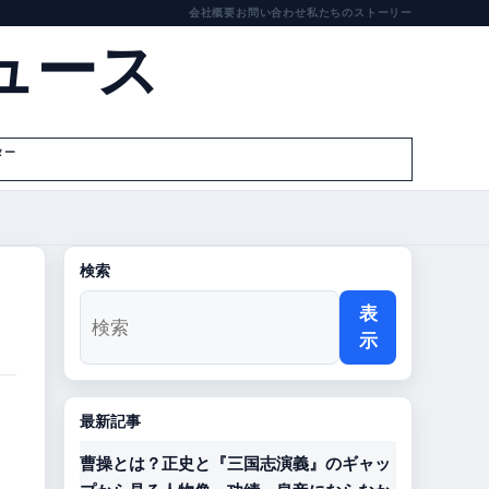
会社概要
お問い合わせ
私たちのストーリー
ュース
ター
検索
表
示
最新記事
曹操とは？正史と『三国志演義』のギャッ