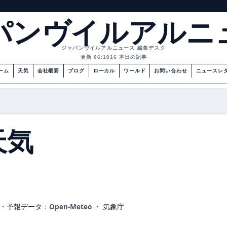
パンヴイルアルニ
ジャパンヴイルアルニュース 編集デスク
更新 06:10
16 本日の記事
ーム
天気
会社概要
ブログ
ローカル
ワールド
お問い合わせ
ニュースレ
天気
・
予報データ：
Open-Meteo
・ 気象庁