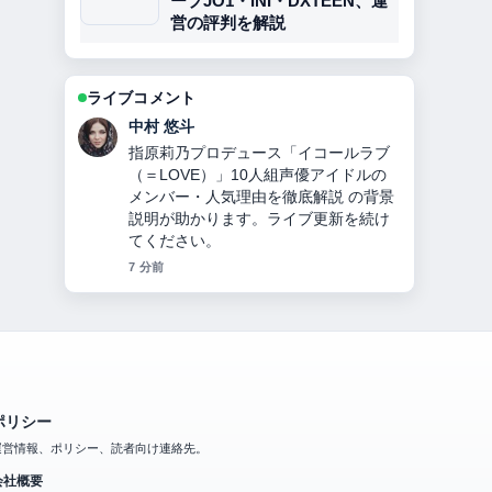
ープJO1・INI・DXTEEN、運
営の評判を解説
ライブコメント
山本 葵
曹操とは？正史と『三国志演義』のギ
ャップから見る人物像・功績・皇帝に
ならなかった理由・敗北・子孫の謎ま
でを徹底解説 の報道は丁寧で、流れを
追いやすいです。
9 分前
ポリシー
運営情報、ポリシー、読者向け連絡先。
会社概要