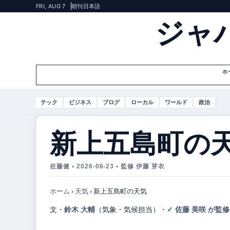
FRI, AUG 7
朝刊
日本語
ジャ
ホ
テック
ビジネス
ブログ
ローカル
ワールド
政治
新上五島町の
佐藤健 • 2026-06-23 • 監修 伊藤 芽衣
ホーム
›
天気
›
新上五島町の天気
文・
鈴木 大輔
（気象・気候担当）
・
佐藤 美咲 が監修