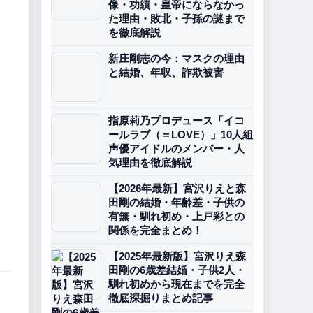
像・功績・皇帝にならなかっ
た理由・敗北・子孫の謎まで
を徹底解説
新庄剛志の今：マスクの理由
と結婚、年収、詐欺被害
指原莉乃プロデュース「イコ
ールラブ（＝LOVE）」10人組
声優アイドルのメンバー・人
気理由を徹底解説
【2026年最新】宮沢りえと森
田剛の結婚・年齢差・子供の
有無・馴れ初め・上戸彩との
関係を完全まとめ！
【2025年最新版】宮沢りえ森
田剛の6歳差結婚・子供2人・
馴れ初めから現在までを完全
徹底深掘りまとめ記事