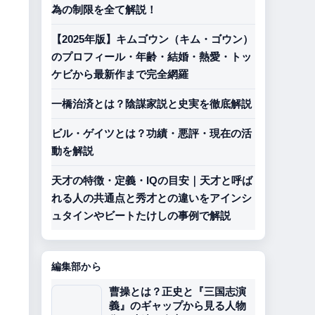
為の制限を全て解説！
【2025年版】キムゴウン（キム・ゴウン）
のプロフィール・年齢・結婚・熱愛・トッ
ケビから最新作まで完全網羅
一橋治済とは？陰謀家説と史実を徹底解説
ビル・ゲイツとは？功績・悪評・現在の活
動を解説
天才の特徴・定義・IQの目安｜天才と呼ば
れる人の共通点と秀才との違いをアインシ
ュタインやビートたけしの事例で解説
編集部から
曹操とは？正史と『三国志演
義』のギャップから見る人物