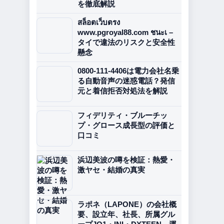
を徹底解説
สล็อตเว็บตรง
www.pgroyal88.com ชนะเ –
タイで違法のリスクと安全性
懸念
0800-111-4406は電力会社名乗
る自動音声の迷惑電話？発信
元と着信拒否対処法を解説
フィデリティ・ブルーチッ
プ・グロース成長型の評価と
口コミ
浜辺美波の噂を検証：熱愛・
激ヤセ・結婚の真実
ラポネ（LAPONE）の会社概
要、設立年、社長、所属グル