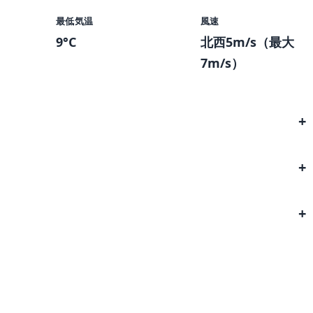
最低気温
風速
9°C
北西5m/s（最大
7m/s）