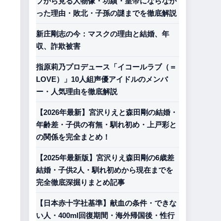
プから見る人物像・功績・皇帝にならなか
った理由・敗北・子孫の謎までを徹底解説
新庄剛志の今：マスクの理由と結婚、年
収、詐欺被害
指原莉乃プロデュース「イコールラブ（＝
LOVE）」10人組声優アイドルのメンバ
ー・人気理由を徹底解説
【2026年最新】宮沢りえと森田剛の結婚・
年齢差・子供の有無・馴れ初め・上戸彩と
の関係を完全まとめ！
【2025年最新版】宮沢りえ森田剛の6歳差
結婚・子供2人・馴れ初めから現在までを
完全徹底深掘りまとめ記事
【日本赤十字社基準】献血の条件・できな
い人・400ml回復期間・海外帰国後・性行