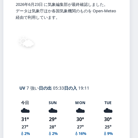
2026年6月23日 に気象編集部が最終確認しました。
データは気象庁ほか各国気象機関のものを Open-Meteo
経由で利用しています。
🌤️
31°
C
晴れ
Shinozaki
体感 35° ・ 風 3 m/s ・ 湿度 66%
UV
7 強い
日の出
05:33
日の入
19:11
今日
SUN
MON
TUE
☁️
☁️
☁️
☁️
31°
29°
30°
30°
27°
28°
27°
25°
💧2%
💧2%
💧16%
💧9%