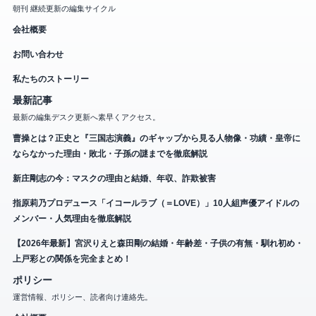
朝刊 継続更新の編集サイクル
会社概要
お問い合わせ
私たちのストーリー
最新記事
最新の編集デスク更新へ素早くアクセス。
曹操とは？正史と『三国志演義』のギャップから見る人物像・功績・皇帝に
ならなかった理由・敗北・子孫の謎までを徹底解説
新庄剛志の今：マスクの理由と結婚、年収、詐欺被害
指原莉乃プロデュース「イコールラブ（＝LOVE）」10人組声優アイドルの
メンバー・人気理由を徹底解説
【2026年最新】宮沢りえと森田剛の結婚・年齢差・子供の有無・馴れ初め・
上戸彩との関係を完全まとめ！
ポリシー
運営情報、ポリシー、読者向け連絡先。