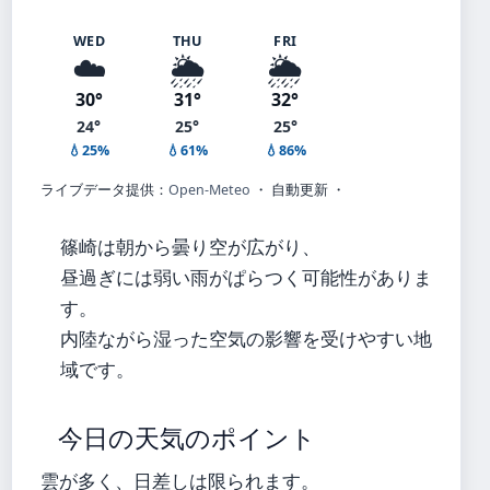
WED
THU
FRI
☁️
🌦️
🌦️
30°
31°
32°
24°
25°
25°
💧25%
💧61%
💧86%
ライブデータ提供：
Open-Meteo
・ 自動更新 ・
篠崎は朝から曇り空が広がり、
昼過ぎには弱い雨がぱらつく可能性がありま
す。
内陸ながら湿った空気の影響を受けやすい地
域です。
今日の天気のポイント
雲が多く、日差しは限られます。