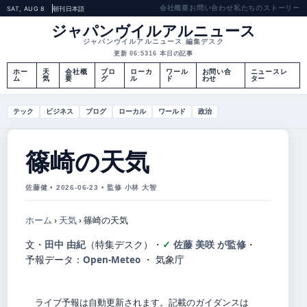
会社概要
お問い合わせ
私たちのストーリー
SAT, AUG 8
朝刊
日本語
ジャパンヴイルアルニュース
ジャパンヴイルアルニュース 編集デスク
更新 06:53
16 本日の記事
ホー
天
会社概
ブロ
ローカ
ワール
お問い合
ニュースレ
ム
気
要
グ
ル
ド
わせ
ター
テック
ビジネス
ブログ
ローカル
ワールド
政治
篠崎の天気
佐藤健 • 2026-06-23 • 監修 小林 大智
ホーム
›
天気
›
篠崎の天気
文・
田中 由紀
（特集デスク）
・
佐藤 美咲 が監修
・
予報データ：
Open-Meteo
・ 気象庁
ライブ予報は自動更新されます。記載のガイダンスは