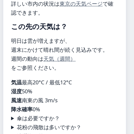
詳しい市内の状況は
東京の天気ページ
で確
認できます。
この先の天気は？
明日は雲が増えますが、
週末にかけて晴れ間が続く見込みです。
週間の動向は
天気（週間）
をご参照ください。
気温
最高20°C / 最低12°C
湿度
50%
風速
南東の風 3m/s
降水確率
0%
傘は必要ですか？
花粉の飛散は多いですか？