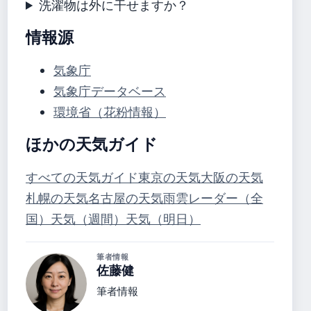
洗濯物は外に干せますか？
情報源
気象庁
気象庁データベース
環境省（花粉情報）
ほかの天気ガイド
すべての天気ガイド
東京の天気
大阪の天気
札幌の天気
名古屋の天気
雨雲レーダー（全
国）
天気（週間）
天気（明日）
筆者情報
佐藤健
筆者情報