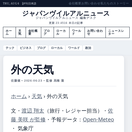
会社概要
お問い合わせ
私たちのストーリー
夕刊
日本語
THU, AUG 6
ジャパンヴイルアルニュース
ジャパンヴイルアルニュース 編集デスク
更新 23:45
16 本日の記事
ホー
天
会社概
ブロ
ローカ
ワール
お問い合わ
ニュースレ
ム
気
要
グ
ル
ド
せ
ター
テック
ビジネス
ブログ
ローカル
ワールド
政治
外の天気
佐藤健 • 2026-06-23 • 監修 高橋 蓮
ホーム
›
天気
›
外の天気
文・
渡辺 翔太
（旅行・レジャー担当）
・
佐
藤 美咲 が監修
・
予報データ：
Open-Meteo
・ 気象庁