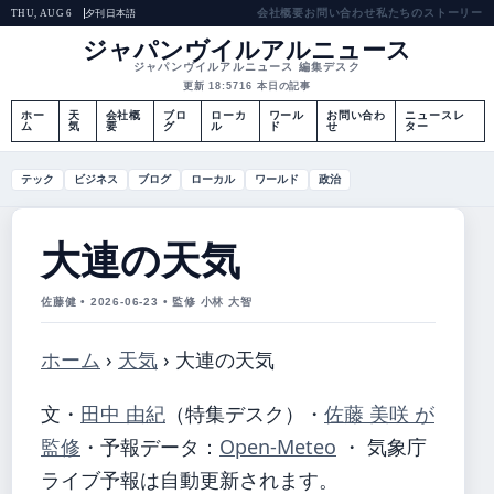
会社概要
お問い合わせ
私たちのストーリー
夕刊
日本語
THU, AUG 6
ジャパンヴイルアルニュース
ジャパンヴイルアルニュース 編集デスク
更新 18:57
16 本日の記事
ホー
天
会社概
ブロ
ローカ
ワール
お問い合わ
ニュースレ
ム
気
要
グ
ル
ド
せ
ター
テック
ビジネス
ブログ
ローカル
ワールド
政治
大連の天気
佐藤健 • 2026-06-23 • 監修 小林 大智
ホーム
›
天気
›
大連の天気
文・
田中 由紀
（特集デスク）
・
佐藤 美咲 が
監修
・
予報データ：
Open-Meteo
・ 気象庁
ライブ予報は自動更新されます。