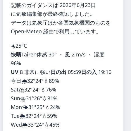
記載のガイダンスは 2026年6月23日
に気象編集部が最終確認しました。
データは気象庁ほか各国気象機関のものを
Open-Meteo 経由で利用しています。
☀️
25°
C
快晴
Tairen
体感 30° ・ 風 2 m/s ・ 湿度
96%
UV
8 非常に強い
日の出
05:59
日の入
19:16
今日
🌧️
32°
24°
💧89%
Sat
⛈️
32°
24°
💧76%
Sun
⛈️
31°
26°
💧81%
Mon
🌤️
31°
25°
💧24%
Tue
🌦️
32°
24°
💧59%
Wed
🌦️
33°
24°
💧45%