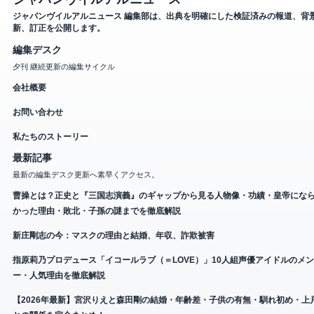
ジャパンヴイルアルニュース 編集部は、出典を明確にした検証済みの報道、背
新、訂正を公開します。
編集デスク
夕刊 継続更新の編集サイクル
会社概要
お問い合わせ
私たちのストーリー
最新記事
最新の編集デスク更新へ素早くアクセス。
曹操とは？正史と『三国志演義』のギャップから見る人物像・功績・皇帝にな
かった理由・敗北・子孫の謎までを徹底解説
新庄剛志の今：マスクの理由と結婚、年収、詐欺被害
指原莉乃プロデュース「イコールラブ（＝LOVE）」10人組声優アイドルのメ
ー・人気理由を徹底解説
【2026年最新】宮沢りえと森田剛の結婚・年齢差・子供の有無・馴れ初め・上