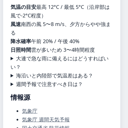
気温の目安
最高 12°C / 最低 5°C（沿岸部は
風で-2°C程度）
風速
南西の風 5〜8 m/s、夕方からやや強ま
る
降水確率
午前 20% / 午後 40%
日照時間
雲が多いため 3〜4時間程度
大連で急な雨に備えるにはどうすればい
い？
海沿いと内陸部で気温差はある？
週間予報で注意すべき日は？
情報源
気象庁
気象庁 週間天気予報