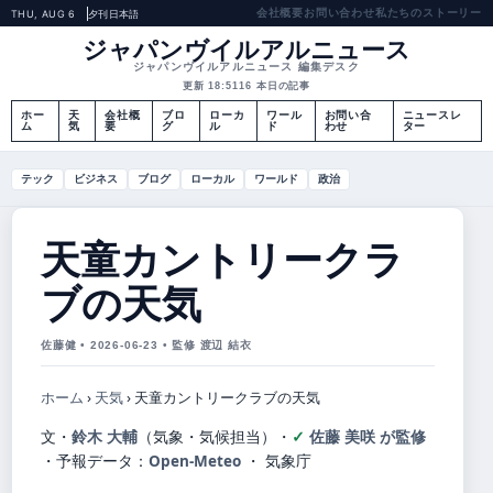
会社概要
お問い合わせ
私たちのストーリー
THU, AUG 6
夕刊
日本語
ジャパンヴイルアルニュース
ジャパンヴイルアルニュース 編集デスク
更新 18:51
16 本日の記事
ホー
天
会社概
ブロ
ローカ
ワール
お問い合
ニュースレ
ム
気
要
グ
ル
ド
わせ
ター
テック
ビジネス
ブログ
ローカル
ワールド
政治
天童カントリークラ
ブの天気
佐藤健 • 2026-06-23 • 監修 渡辺 結衣
ホーム
›
天気
›
天童カントリークラブの天気
文・
鈴木 大輔
（気象・気候担当）
・
佐藤 美咲 が監修
・
予報データ：
Open-Meteo
・ 気象庁