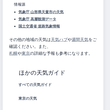
情報源
気象庁 山形県天童市の天気
気象庁 高層観測データ
国土交通省 道路気象情報
その他の地域の天気は
天気ハブ
や
週間天気
をご
確認ください。また、
札幌
や
東京
の詳細な予報も参考になります。
ほかの天気ガイド
すべての天気ガイド
東京の天気