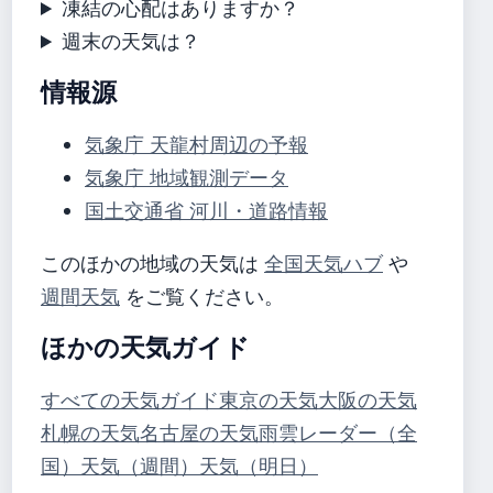
凍結の心配はありますか？
週末の天気は？
情報源
気象庁 天龍村周辺の予報
気象庁 地域観測データ
国土交通省 河川・道路情報
このほかの地域の天気は
全国天気ハブ
や
週間天気
をご覧ください。
ほかの天気ガイド
すべての天気ガイド
東京の天気
大阪の天気
札幌の天気
名古屋の天気
雨雲レーダー（全
国）
天気（週間）
天気（明日）