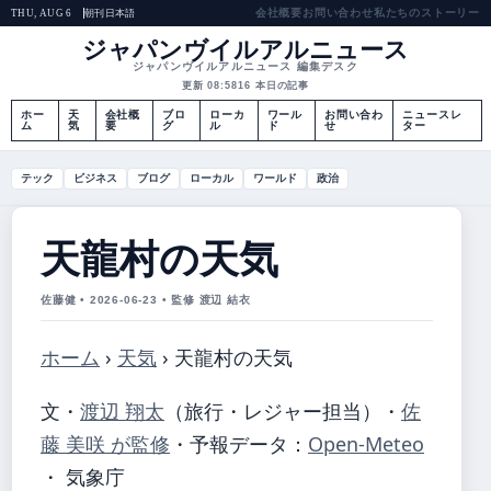
会社概要
お問い合わせ
私たちのストーリー
朝刊
日本語
THU, AUG 6
ジャパンヴイルアルニュース
ジャパンヴイルアルニュース 編集デスク
更新 08:58
16 本日の記事
ホー
天
会社概
ブロ
ローカ
ワール
お問い合わ
ニュースレ
ム
気
要
グ
ル
ド
せ
ター
テック
ビジネス
ブログ
ローカル
ワールド
政治
天龍村の天気
佐藤健 • 2026-06-23 • 監修 渡辺 結衣
ホーム
›
天気
›
天龍村の天気
文・
渡辺 翔太
（旅行・レジャー担当）
・
佐
藤 美咲 が監修
・
予報データ：
Open-Meteo
・ 気象庁