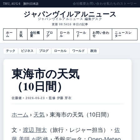
会社概要
お問い合わせ
私たちのストーリー
朝刊
日本語
THU, AUG 6
ジャパンヴイルアルニュース
ジャパンヴイルアルニュース 編集デスク
更新 08:54
16 本日の記事
ホー
天
会社概
ブロ
ローカ
ワール
お問い合わ
ニュースレ
ム
気
要
グ
ル
ド
せ
ター
テック
ビジネス
ブログ
ローカル
ワールド
政治
東海市の天気
（10日間）
佐藤健 • 2026-06-23 • 監修 伊藤 芽衣
ホーム
›
天気
›
東海市の天気（10日間）
文・
渡辺 翔太
（旅行・レジャー担当）
・
佐
藤 美咲 が監修
・
予報データ：
Open-Meteo