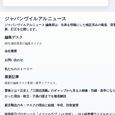
ジャパンヴイルアルニュース
ジャパンヴイルアルニュース 編集部は、出典を明確にした検証済みの報道、背
新、訂正を公開します。
編集デスク
朝刊 継続更新の編集サイクル
会社概要
お問い合わせ
私たちのストーリー
最新記事
最新の編集デスク更新へ素早くアクセス。
曹操とは？正史と『三国志演義』のギャップから見る人物像・功績・皇帝にな
かった理由・敗北・子孫の謎までを徹底解説
新庄剛志の今：マスクの理由と結婚、年収、詐欺被害
指原莉乃プロデュース「イコールラブ（＝LOVE）」10人組声優アイドルのメ