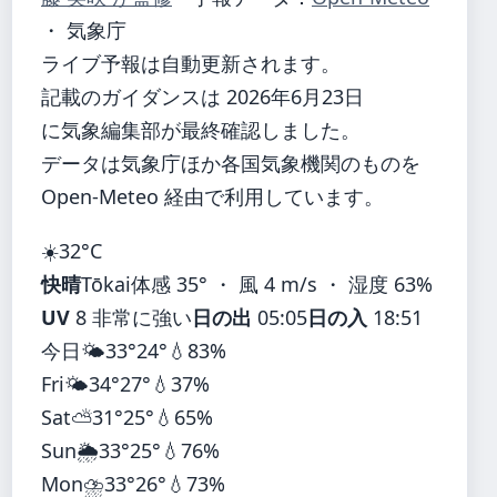
・ 気象庁
ライブ予報は自動更新されます。
記載のガイダンスは 2026年6月23日
に気象編集部が最終確認しました。
データは気象庁ほか各国気象機関のものを
Open-Meteo 経由で利用しています。
☀️
32°
C
快晴
Tōkai
体感 35° ・ 風 4 m/s ・ 湿度 63%
UV
8 非常に強い
日の出
05:05
日の入
18:51
今日
🌤️
33°
24°
💧83%
Fri
🌤️
34°
27°
💧37%
Sat
⛅
31°
25°
💧65%
Sun
🌦️
33°
25°
💧76%
Mon
⛈️
33°
26°
💧73%