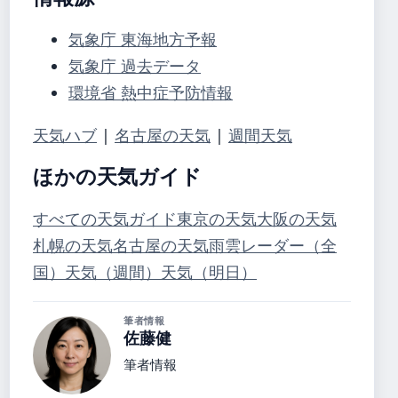
気象庁 東海地方予報
気象庁 過去データ
環境省 熱中症予防情報
天気ハブ
|
名古屋の天気
|
週間天気
ほかの天気ガイド
すべての天気ガイド
東京の天気
大阪の天気
札幌の天気
名古屋の天気
雨雲レーダー（全
国）
天気（週間）
天気（明日）
筆者情報
佐藤健
筆者情報