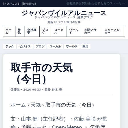
会社概要
お問い合わせ
私たちのストーリー
THU, AUG 6
朝刊
日本語
ジャパンヴイルアルニュース
ジャパンヴイルアルニュース 編集デスク
更新 06:17
16 本日の記事
ホー
天
会社概
ブロ
ローカ
ワール
お問い合
ニュースレ
ム
気
要
グ
ル
ド
わせ
ター
テック
ビジネス
ブログ
ローカル
ワールド
政治
取手市の天気
（今日）
佐藤健 • 2026-06-23 • 監修 鈴木 蒼
ホーム
›
天気
›
取手市の天気（今日）
文・
山本 健
（主任記者）
・
佐藤 美咲 が監
修
・
予報データ：
Open-Meteo
・ 気象庁