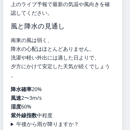
上のライブ予報で最新の気温や風向きを確
認してください。
風と降水の見通し
南東の風は弱く、
降水の心配はほとんどありません。
洗濯や軽い外出には適した日よりで、
夕方にかけて安定した天気が続くでしょう
。
降水確率
20%
風速
2〜3m/s
湿度
60%
紫外線指数
中程度
午後から雨が降りますか？