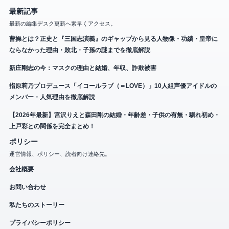
最新記事
最新の編集デスク更新へ素早くアクセス。
曹操とは？正史と『三国志演義』のギャップから見る人物像・功績・皇帝に
ならなかった理由・敗北・子孫の謎までを徹底解説
新庄剛志の今：マスクの理由と結婚、年収、詐欺被害
指原莉乃プロデュース「イコールラブ（＝LOVE）」10人組声優アイドルの
メンバー・人気理由を徹底解説
【2026年最新】宮沢りえと森田剛の結婚・年齢差・子供の有無・馴れ初め・
上戸彩との関係を完全まとめ！
ポリシー
運営情報、ポリシー、読者向け連絡先。
会社概要
お問い合わせ
私たちのストーリー
プライバシーポリシー