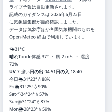
ライブ予報は自動更新されます。
記載のガイダンスは 2026年6月23日
に気象編集部が最終確認しました。
データは気象庁ほか各国気象機関のものを
Open-Meteo 経由で利用しています。
🌤️
31°
C
晴れ
Toride
体感 37° ・ 風 2 m/s ・ 湿度
72%
UV
7 強い
日の出
04:51
日の入
18:40
今日
🌦️
31°
23°
💧88%
Fri
🌦️
31°
25°
💧90%
Sat
⛅
34°
24°
💧57%
Sun
⛈️
31°
24°
💧87%
Mon
🌦️
28°
23°
💧59%