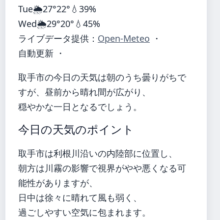
Tue
🌦️
27°
22°
💧39%
Wed
🌦️
29°
20°
💧45%
ライブデータ提供：
Open-Meteo
・
自動更新 ・
取手市の今日の天気は朝のうち曇りがちで
すが、昼前から晴れ間が広がり、
穏やかな一日となるでしょう。
今日の天気のポイント
取手市は利根川沿いの内陸部に位置し、
朝方は川霧の影響で視界がやや悪くなる可
能性がありますが、
日中は徐々に晴れて風も弱く、
過ごしやすい空気に包まれます。