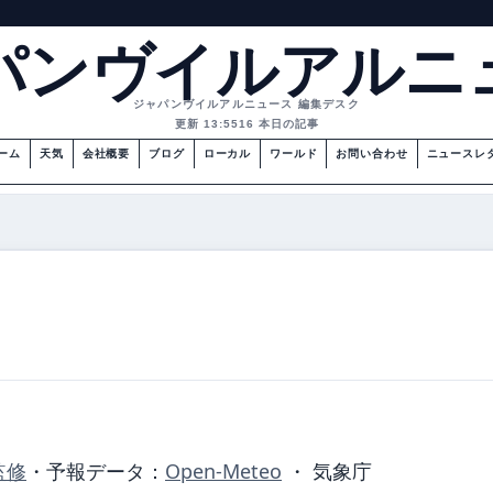
パンヴイルアルニ
ジャパンヴイルアルニュース 編集デスク
更新 13:55
16 本日の記事
ーム
天気
会社概要
ブログ
ローカル
ワールド
お問い合わせ
ニュースレ
監修
・
予報データ：
Open-Meteo
・ 気象庁