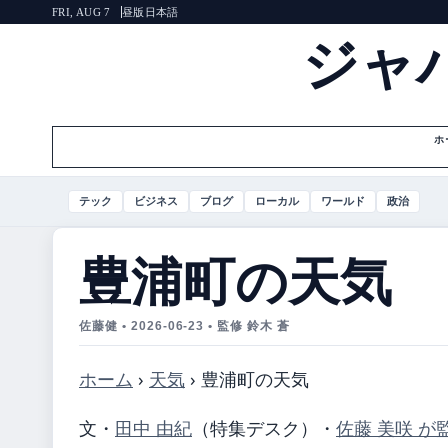
昼版
日本語
FRI, AUG 7
ジャ
ホ
テック
ビジネス
ブログ
ローカル
ワールド
政治
豊浦町の天気
佐藤健 • 2026-06-23 • 監修 鈴木 蒼
ホーム
›
天気
›
豊浦町の天気
文・
田中 由紀
（特集デスク）
・
佐藤 美咲 が