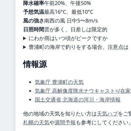
降水確率
午前20%、午後50%
予想気温
最高16°C、最低10°C
風の強さ
南西の風 日中5〜8m/s
日照時間
雲が多く、日差しは限定的
にわか雨はいつ頃がピークですか
豊浦町の海岸で釣りをする場合、注意点は
情報源
気象庁 豊浦町の天気
気象庁 高解像度降水ナウキャスト</在家
国土交通省 北海道の河川・海岸情報
他の地域の天気を知りたい方は
天気ハブ
をご
札幌の天気
や
週間予報
も参考にしてください