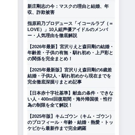
新庄剛志の今：マスクの理由と結婚、年
収、詐欺被害
指原莉乃プロデュース「イコールラブ（＝
LOVE）」10人組声優アイドルのメンバ
ー・人気理由を徹底解説
【2026年最新】宮沢りえと森田剛の結婚・
年齢差・子供の有無・馴れ初め・上戸彩と
の関係を完全まとめ！
【2025年最新版】宮沢りえ森田剛の6歳差
結婚・子供2人・馴れ初めから現在までを
完全徹底深掘りまとめ記事
【日本赤十字社基準】献血の条件・できな
い人・400ml回復期間・海外帰国後・性行
為の制限を全て解説！
【2025年版】キムゴウン（キム・ゴウン）
のプロフィール・年齢・結婚・熱愛・トッ
ケビから最新作まで完全網羅