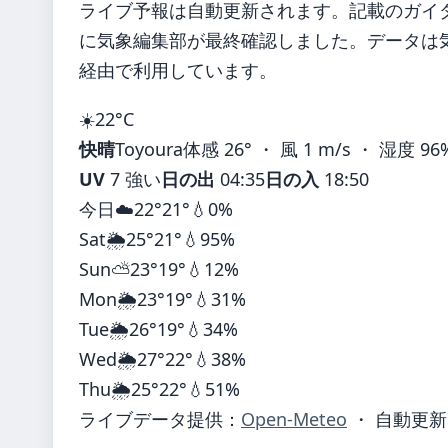
ライブ予報は自動更新されます。記載のガイダンス
に気象編集部が最終確認しました。データは気象
経由で利用しています。
☀️
22°
C
快晴
Toyoura
体感 26° ・ 風 1 m/s ・ 湿度 96
UV
7 強い
日の出
04:35
日の入
18:50
今日
☁️
22°
21°
💧0%
Sat
🌦️
25°
21°
💧95%
Sun
⛅
23°
19°
💧12%
Mon
🌦️
23°
19°
💧31%
Tue
🌦️
26°
19°
💧34%
Wed
🌦️
27°
22°
💧38%
Thu
🌦️
25°
22°
💧51%
ライブデータ提供：
Open-Meteo
・ 自動更新