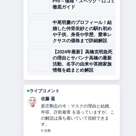
Pro – 価格・スペック・口コミ
徹底ガイド
中尾明慶のプロフィール！結
婚した仲里依紗との馴れ初め
や子供、身長や学歴、愛車レ
クサスの価格まで詳細解説
【2024年最新】高橋克明急死
の理由とサバンナ高橋の最新
活動、名字の由来や英樹家族
情報を総まとめ解説
ライブコメント
伊藤 芽衣
指原莉乃プロデュース「イコールラブ
（＝LOVE）」10人組声優アイドルの
メンバー・人気理由を徹底解説 の背景
説明が助かります。ライブ更新を続け
てください。