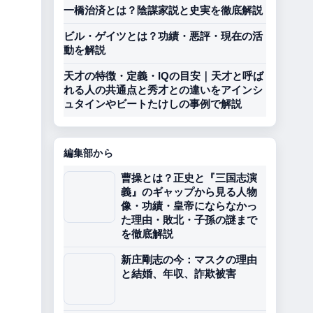
一橋治済とは？陰謀家説と史実を徹底解説
ビル・ゲイツとは？功績・悪評・現在の活
動を解説
天才の特徴・定義・IQの目安｜天才と呼ば
れる人の共通点と秀才との違いをアインシ
ュタインやビートたけしの事例で解説
編集部から
曹操とは？正史と『三国志演
義』のギャップから見る人物
像・功績・皇帝にならなかっ
た理由・敗北・子孫の謎まで
を徹底解説
新庄剛志の今：マスクの理由
と結婚、年収、詐欺被害