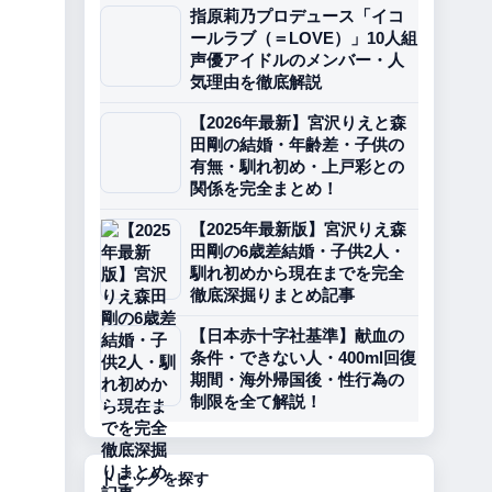
指原莉乃プロデュース「イコ
ールラブ（＝LOVE）」10人組
声優アイドルのメンバー・人
気理由を徹底解説
【2026年最新】宮沢りえと森
田剛の結婚・年齢差・子供の
有無・馴れ初め・上戸彩との
関係を完全まとめ！
【2025年最新版】宮沢りえ森
田剛の6歳差結婚・子供2人・
馴れ初めから現在までを完全
徹底深掘りまとめ記事
【日本赤十字社基準】献血の
条件・できない人・400ml回復
期間・海外帰国後・性行為の
制限を全て解説！
トピックを探す