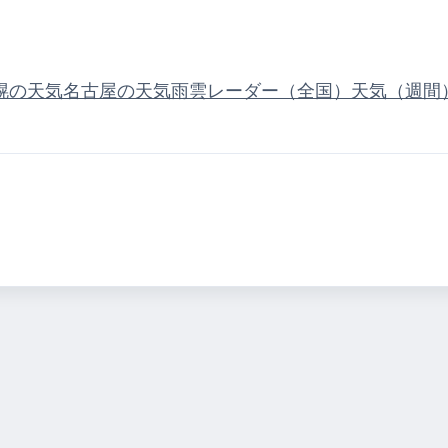
幌の天気
名古屋の天気
雨雲レーダー（全国）
天気（週間