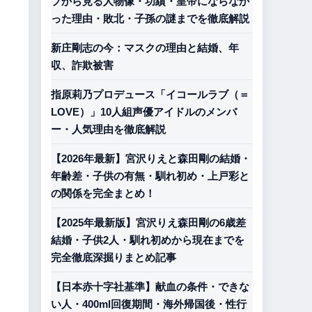
プから見る人物像・功績・皇帝にならなか
った理由・敗北・子孫の謎までを徹底解説
新庄剛志の今：マスクの理由と結婚、年
収、詐欺被害
指原莉乃プロデュース「イコールラブ（＝
LOVE）」10人組声優アイドルのメンバ
ー・人気理由を徹底解説
【2026年最新】宮沢りえと森田剛の結婚・
年齢差・子供の有無・馴れ初め・上戸彩と
の関係を完全まとめ！
【2025年最新版】宮沢りえ森田剛の6歳差
結婚・子供2人・馴れ初めから現在までを
完全徹底深掘りまとめ記事
【日本赤十字社基準】献血の条件・できな
い人・400ml回復期間・海外帰国後・性行