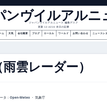
パンヴイルアルニ
ジャパンヴイルアルニュース 編集デスク
更新 12:42
16 本日の記事
ーム
天気
会社概要
ブログ
ローカル
ワールド
お問い合わせ
ニュースレ
（雨雲レーダー）
ータ：
Open-Meteo
・ 気象庁