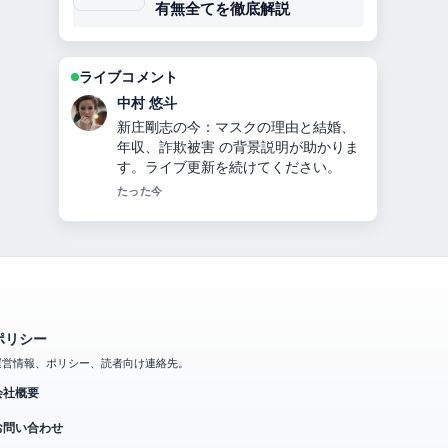
有無全てを徹底解説
ライブコメント
山本 葵
指原莉乃プロデュース「イコールラブ
（＝LOVE）」10人組声優アイドルの
メンバー・人気理由を徹底解説 の報道
は丁寧で、流れを追いやすいです。
3 分前
ポリシー
運営情報、ポリシー、読者向け連絡先。
会社概要
お問い合わせ