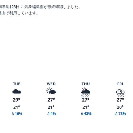
6年6月23日 に気象編集部が最終確認しました。
o 経由で利用しています。
湿度 72%
TUE
WED
THU
FRI
☁️
🌤️
🌦️
⛈️
29°
27°
27°
27°
21°
21°
21°
20°
💧16%
💧4%
💧43%
💧73%