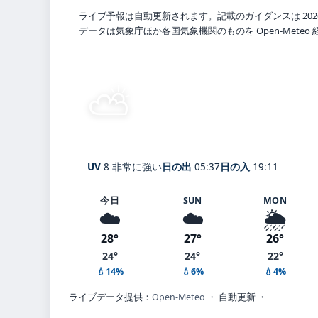
ライブ予報は自動更新されます。記載のガイダンスは 202
データは気象庁ほか各国気象機関のものを Open-Mete
⛅
晴れ時々曇り
24°
C
Unzen
体感 26° ・ 風 4 m/s ・ 
UV
8 非常に強い
日の出
05:37
日の入
19:11
今日
SUN
MON
☁️
☁️
🌦️
28°
27°
26°
24°
24°
22°
💧14%
💧6%
💧4%
ライブデータ提供：
Open-Meteo
・ 自動更新 ・