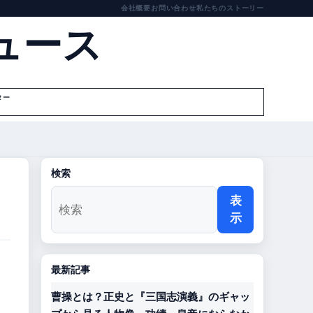
会社概要
お問い合わせ
私たちのストーリー
ュース
ター
検索
表
示
最新記事
曹操とは？正史と『三国志演義』のギャッ