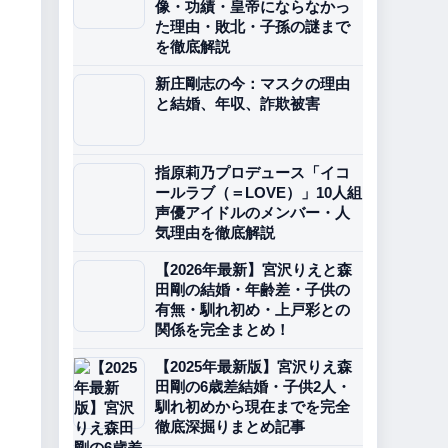
像・功績・皇帝にならなかっ
た理由・敗北・子孫の謎まで
を徹底解説
新庄剛志の今：マスクの理由
と結婚、年収、詐欺被害
指原莉乃プロデュース「イコ
ールラブ（＝LOVE）」10人組
声優アイドルのメンバー・人
気理由を徹底解説
【2026年最新】宮沢りえと森
田剛の結婚・年齢差・子供の
有無・馴れ初め・上戸彩との
関係を完全まとめ！
【2025年最新版】宮沢りえ森
田剛の6歳差結婚・子供2人・
馴れ初めから現在までを完全
徹底深掘りまとめ記事