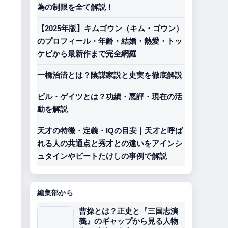
為の制限を全て解説！
【2025年版】キムゴウン（キム・ゴウン）
のプロフィール・年齢・結婚・熱愛・トッ
ケビから最新作まで完全網羅
一橋治済とは？陰謀家説と史実を徹底解説
ビル・ゲイツとは？功績・悪評・現在の活
動を解説
天才の特徴・定義・IQの目安｜天才と呼ば
れる人の共通点と秀才との違いをアインシ
ュタインやビートたけしの事例で解説
編集部から
曹操とは？正史と『三国志演
義』のギャップから見る人物