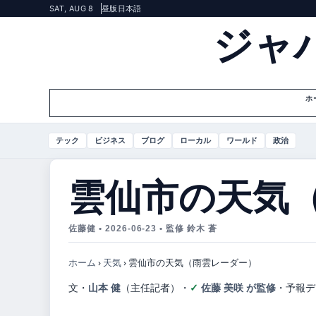
SAT, AUG 8
昼版
日本語
ジャ
ホ
テック
ビジネス
ブログ
ローカル
ワールド
政治
雲仙市の天気
佐藤健 • 2026-06-23 • 監修 鈴木 蒼
ホーム
›
天気
›
雲仙市の天気（雨雲レーダー）
文・
山本 健
（主任記者）
・
佐藤 美咲 が監修
・
予報デ