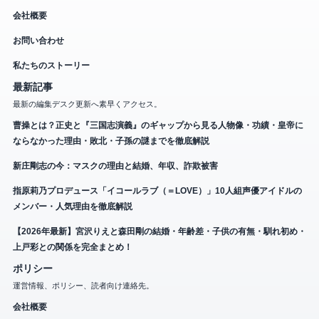
会社概要
お問い合わせ
私たちのストーリー
最新記事
最新の編集デスク更新へ素早くアクセス。
曹操とは？正史と『三国志演義』のギャップから見る人物像・功績・皇帝に
ならなかった理由・敗北・子孫の謎までを徹底解説
新庄剛志の今：マスクの理由と結婚、年収、詐欺被害
指原莉乃プロデュース「イコールラブ（＝LOVE）」10人組声優アイドルの
メンバー・人気理由を徹底解説
【2026年最新】宮沢りえと森田剛の結婚・年齢差・子供の有無・馴れ初め・
上戸彩との関係を完全まとめ！
ポリシー
運営情報、ポリシー、読者向け連絡先。
会社概要