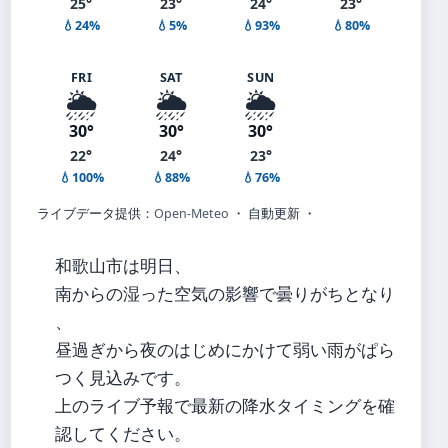
25°
23°
24°
23°
💧24%
💧5%
💧93%
💧80%
FRI
SAT
SUN
🌦️
🌦️
🌦️
30°
30°
30°
22°
24°
23°
💧100%
💧88%
💧76%
ライブデータ提供：
Open-Meteo
・ 自動更新 ・
和歌山市は明日、
南からの湿った空気の影響で曇りがちとなり
、
昼過ぎから夜のはじめにかけて弱い雨がぱら
つく見込みです。
上のライブ予報で最新の降水タイミングを確
認してください。