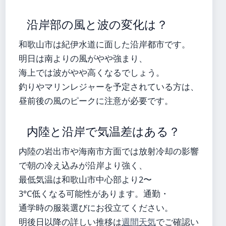
沿岸部の風と波の変化は？
和歌山市は紀伊水道に面した沿岸都市です。
明日は南よりの風がやや強まり、
海上では波がやや高くなるでしょう。
釣りやマリンレジャーを予定されている方は、
昼前後の風のピークに注意が必要です。
内陸と沿岸で気温差はある？
内陸の岩出市や海南市方面では放射冷却の影響
で朝の冷え込みが沿岸より強く、
最低気温は和歌山市中心部より2〜
3°C低くなる可能性があります。通勤・
通学時の服装選びにお役立てください。
明後日以降の詳しい推移は
週間天気
でご確認い