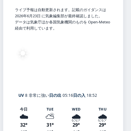
ライブ予報は自動更新されます。記載のガイダンスは
2026年6月23日 に気象編集部が最終確認しました。
データは気象庁ほか各国気象機関のものを Open-Meteo
経由で利用しています。
☀️
25°
C
快晴
Wakayama
体感 28° ・ 風 2 m/s ・ 湿度 76%
UV
8 非常に強い
日の出
05:16
日の入
18:52
今日
TUE
WED
THU
☁️
⛅
🌧️
🌧️
32°
31°
29°
29°