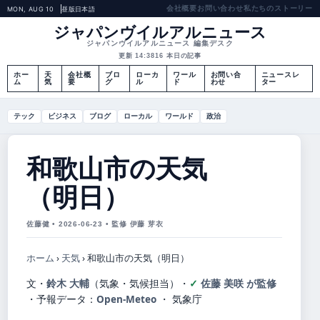
会社概要
お問い合わせ
私たちのストーリー
MON, AUG 10
昼版
日本語
ジャパンヴイルアルニュース
ジャパンヴイルアルニュース 編集デスク
更新 14:38
16 本日の記事
ホー
天
会社概
ブロ
ローカ
ワール
お問い合
ニュースレ
ム
気
要
グ
ル
ド
わせ
ター
テック
ビジネス
ブログ
ローカル
ワールド
政治
和歌山市の天気
（明日）
佐藤健 • 2026-06-23 • 監修 伊藤 芽衣
ホーム
›
天気
›
和歌山市の天気（明日）
文・
鈴木 大輔
（気象・気候担当）
・
佐藤 美咲 が監修
・
予報データ：
Open-Meteo
・ 気象庁